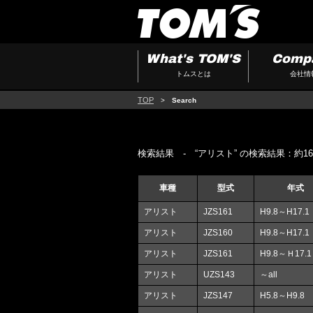
What's TOM'S
Comp
トムスとは
会社情
TOP
>
Search
検索結果 - “アリスト” の検索結果：約16件
車種
型式
年式
アリスト
JZS161
H9.8～H17.1
アリスト
JZS160
H9.8～H17.1
アリスト
JZS161
H9.8～Ｈ17.1
アリスト
UZS143
～all
アリスト
JZS147
H5.8～H9.8