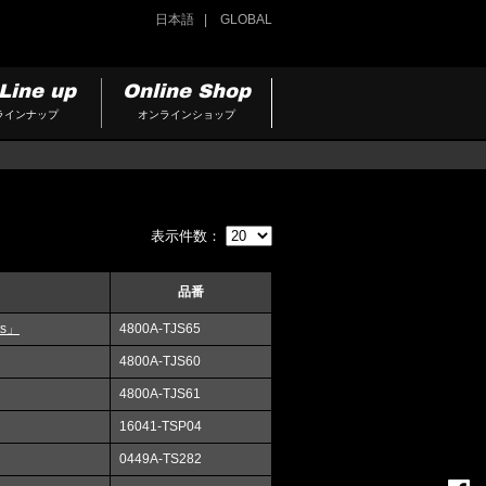
日本語
GLOBAL
Line up
Online Shop
ラインナップ
オンラインショップ
表示件数：
品番
s」
4800A-TJS65
4800A-TJS60
4800A-TJS61
16041-TSP04
0449A-TS282