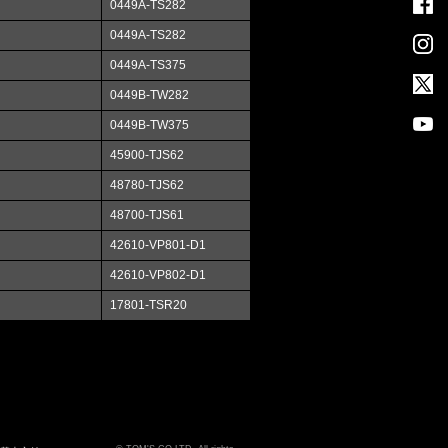
0449A-TS282
0449A-TS282
0449A-TS375
0449B-TW282
0449B-TW375
45900-TJS62
48780-TJS62
48700-TJS61
42610-VP801-D1
42610-VP802-D1
17801-TSR20