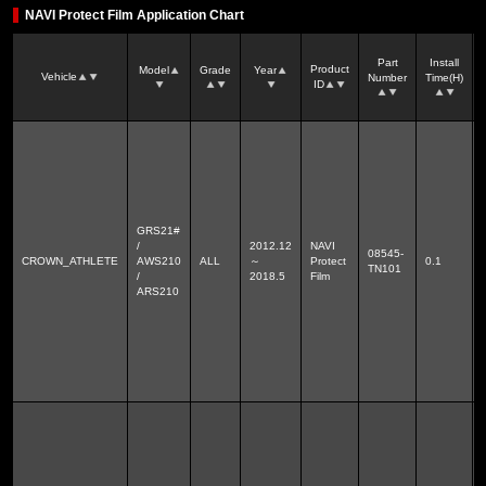
NAVI Protect Film Application Chart
Part
Install
Product
Model
Grade
Year
Vehicle
Number
Time(H)
ID
GRS21#
/
2012.12
NAVI
08545-
CROWN_ATHLETE
AWS210
ALL
～
Protect
0.1
TN101
/
2018.5
Film
ARS210