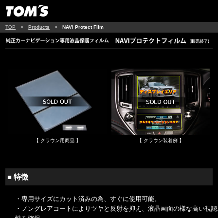
TOP
>
Products
>
NAVI Protect Film
【 クラウン用商品 】
【 クラウン装着例 】
■ 特徴
・専用サイズにカット済みの為、すぐに使用可能。
・ノングレアコートによりツヤと反射を抑え、液晶画面の様な高い視認