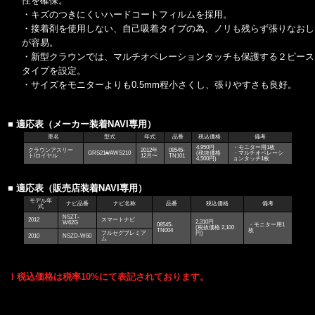
性を確保。
・キズのつきにくいハードコートフィルムを採用。
・接着剤を使用しない、自己吸着タイプの為、ノリも残らず張りなおし
が容易。
・新型クラウンでは、マルチオペレーションタッチも保護する２ピース
タイプを設定。
・サイズをモニターよりも0.5mm程小さくし、張りやすさも良好。
■ 適応表（メーカー装着NAVI専用）
車名
型式
年式
品番
税込価格
備考
4,950円
・モニター用1枚
クラウンアスリー
2012年
08545-
GRS21#/AWS210
(税抜価格
・マルチオペレーシ
ト/ロイヤル
12月〜
TN101
4,500円)
ョンタッチ1枚
■ 適応表（販売店装着NAVI専用）
モデル年
ナビ品番
ナビ名称
品番
税込価格
備考
式
NSZT-
2012
スマートナビ
2,310円
W62G
08545-
・モニター用1
(税抜価格 2,100
TN004
枚
フルセグプレミア
円)
2010
NSZD-W60
ム
！税込価格は税率10%にて表記されております。