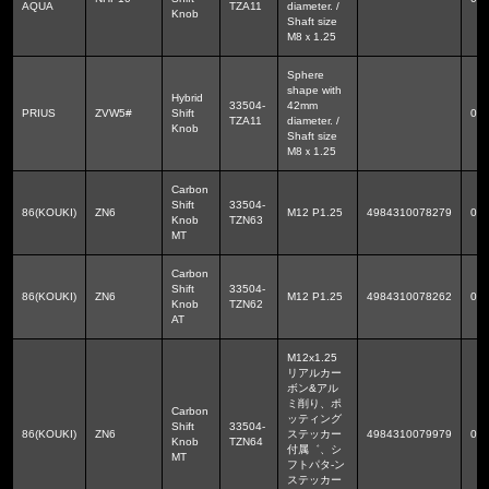
AQUA
TZA11
diameter. /
Knob
Shaft size
M8ｘ1.25
Sphere
shape with
Hybrid
33504-
42mm
PRIUS
ZVW5#
Shift
0.1
TZA11
diameter. /
Knob
Shaft size
M8ｘ1.25
Carbon
Shift
33504-
86(KOUKI)
ZN6
M12 P1.25
4984310078279
0.1
Knob
TZN63
MT
Carbon
Shift
33504-
86(KOUKI)
ZN6
M12 P1.25
4984310078262
0.1
Knob
TZN62
AT
M12x1.25
リアルカー
ボン&アル
ミ削り、ポ
Carbon
ッティング
Shift
33504-
86(KOUKI)
ZN6
ステッカー
4984310079979
0.1
Knob
TZN64
付属゛、シ
MT
フトパタ-ン
ステッカー