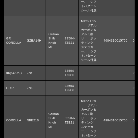
ー、 シフ
トパターン
シール付属
M12✕1.25
リアル
カーボン＆
Carbon
アルミ削
GR
Shift
33504-
り ポッ
GZEA14H
4984310015755
0.1
COROLLA
Knob
TZE21
ティング
MT
ステッカ
ー、 シフ
トパターン
シール付属
33504-
86(KOUKI)
ZN6
0.1
TZN80
33504-
GR86
ZN8
0.1
TZN80
M12✕1.25
リアル
カーボン＆
Carbon
アルミ削
Shift
33504-
り ポッ
COROLLA
NRE210
4984310015755
0.1
Knob
TZE21
ティング
MT
ステッカ
ー、 シフ
トパターン