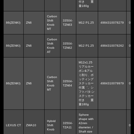
付き 重
量180g
Carbon
Shift
33504-
86(ZENKI)
ZN6
M12 P1.25
4984310078279
0.1
Knob
TZN63
MT
Carbon
Shift
33504-
86(ZENKI)
ZN6
M12 P1.25
4984310078262
0.1
Knob
TZN62
AT
M12x1.25
リアルカー
ボン&アル
ミ削り、ポ
Carbon
ッティング
Shift
33504-
86(ZENKI)
ZN6
ステッカー
4984310079979
0.1
Knob
TZN64
付属゛、シ
MT
フトパタ-ン
ステッカー
付き 重
量180g
Sphere
shape with
Hybrid
33504-
42mm
LEXUS CT
ZWA10
Shift
0.1
TZA11
diameter. /
Knob
Shaft size