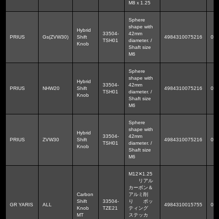
M8ｘ1.25
Sphere
shape with
Hybrid
33504-
42mm
PRIUS
Gs(ZVW30)
Shift
4984310075216
0.1
TSH01
diameter. /
Knob
Shaft size
M6
Sphere
shape with
Hybrid
33504-
42mm
PRIUS
NHW20
Shift
4984310075216
0.1
TSH01
diameter. /
Knob
Shaft size
M6
Sphere
shape with
Hybrid
33504-
42mm
PRIUS
ZVW30
Shift
4984310075216
0.1
TSH01
diameter. /
Knob
Shaft size
M6
M12✕1.25
リアル
カーボン＆
Carbon
アルミ削
Shift
33504-
り ポッ
GR YARIS
ALL
4984310015755
0.1
Knob
TZE21
ティング
MT
ステッカ