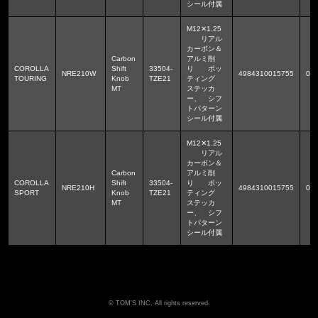
シール付属
M12✕1.25
リアル
カーボン＆
Carbon
アルミ削
COROLLA
Shift
33504-
り ポッ
NRE210W
4984310015755
0.1
TOURING
Knob
TZE21
ティング
MT
ステッカ
ー、 シフ
トパターン
シール付属
M12✕1.25
リアル
カーボン＆
Carbon
アルミ削
COROLLA
Shift
33504-
り ポッ
NRE210H
4984310015755
0.1
SPORT
Knob
TZE21
ティング
MT
ステッカ
ー、 シフ
トパターン
シール付属
TOM'S INC. All rights reserved.