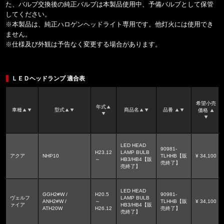
た、バルブ交換後の純正バルブは本製品使用中、予備バルブとして保管
してください。
※本製品は、純正ハロゲンヘッドライト専用です。他灯火には使用でき
ません。
※仕様及び外観は予告なく変更する場合があります。
ＬＥＤヘッドランプ 適合表
希望小売
年式
車種
型式
商品名
品番
価格
LED HEAD
90981-
H23.12
LAMP BULB
アクア
NHP10
TLHHB【販
¥ 34,100
～
HB3/HB4【販
売終了】
売終了】
LED HEAD
GGH2#W /
H20.5
90981-
ヴェルフ
LAMP BULB
ANH2#W /
～
TLHHB【販
¥ 34,100
ァイア
HB3/HB4【販
ATH20W
H26.12
売終了】
売終了】