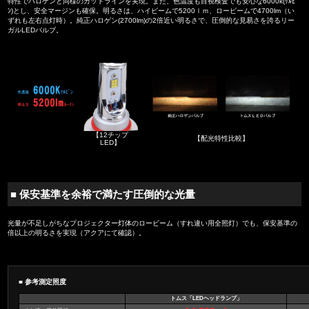
特性でハロゲンと同様のカットラインを実現。また、色温度も目視検査でも安心な6000k(ｹﾙﾋﾞ
ﾝ)とし、安全マージンも確保。明るさは、ハイビームで5200ｌｍ、ロービームで4700lm（い
ずれも左右点灯時）。純正ハロゲン(2700lm)の2倍近い明るさで、圧倒的な見易さを誇るリー
ガルLEDバルブ。
【12チップ
【配光特性比較】
LED】
■ 保安基準を余裕で満たす圧倒的な光量
光量が不足しがちなプロジェクター灯体のロービーム（すれ違い用全照灯）でも、保安基準の
倍以上の明るさを実現（アクアにて確認）。
■ 参考測定照度
トムス「LEDヘッドランプ」