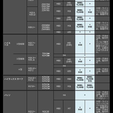
H22.3
HID
90981-
HB3
×
ZRR70W
(D4S)
TLHHB
ZRR75W
※02：ライト
ZZR70G
90981-
×
ユニットにカ
ZZR75G
HB3
H11
TLHHB
※02
バーがあるた
H22.4-
め、装着不可
H25.12
HID
90981-
HB3
×
(D4S)
TLHHB
※02：ライト
90981-
×
ユニットにカ
ZRR80W
HB3
H11
TLHHB
※02
バーがあるた
H26.1〜
ZRR80G
め、装着不可
ZWR80G
HB3
LED
×
×
※03：干渉す
る為、取付不
可
※バルブ後方
ハイエ
H22.7〜
HID
×
３型前期
HB3
×
のスペースが
ース
H24.4
(D4R)
※03
確保できない
ため、お取付
けはできませ
ん。
TRH2##
H4
×
KDH2##
H24..5〜
※03：干渉す
３型後期
HID
×
H25..11
HB3
×
る為、取付不
(D4R)
※03
可
H4
×
H25.12〜
※03：干渉す
４型
×
H27.1
HB3
LED
×
る為、取付不
※03
可
KZN21#
90981-
H14.11〜
90981-
ハイラックス サーフ
RZN21#
HB3
HB4
TLHHB
H17.8
TLHHB
DZN21#
※01
KZN21#
90981-
90981-
H17.8〜
RZN21#
HB3
H11
TLHHB
TLHH0
DZN21#
※03：干渉す
る為、取付不
パッソ
H4
×
可（後方スペ
ースなし）
※02：ライト
ユニットにカ
バーがあるた
×
め、装着不可
HB3
H7
×
※02
※03：干渉す
H22.2〜
NGC30
る為、取付不