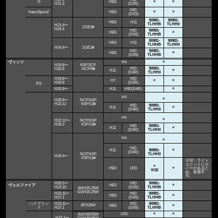
G
HB3
×
×
H21.3
(D2R)
HID
XaeroSportZ
HB3
×
×
(D2S)
90981-
90981-
HB3
H11
TLHHB
TLHH0
H21.4〜
ZGE2#
H24.4
HID
90981-
HB3
×
(D4S)
TLHHB
90981-
90981-
HB3
H11
TLHHB
TLHH0
H24.4〜
ZGE2#
HID
90981-
HB3
×
(D4S)
TLHHB
ヴィッツ
H4
×
H19.8〜
KSP.SCP.
HID
90981-
H20.9
NCP/9#
H11
×
(D4R)
TLHH0
H19.8〜
HID
H7
×
×
H20.9
(D2R)
RS
H20.9〜
H11
HID(D4R)
×
H4
×
H20.9〜
NCP.NSP.
H22.12
KSP/13#
HID
90981-
H11
×
(D4R)
TLHH0
H4
×
H22.12〜
NCP.NSP.
H26.3
KSP/13#
HID
90981-
H11
×
(D4R)
TLHH0
H4
×
HID
H11
90981-
×
(D4R)
NCP.NSP.
TLHH0
H26.4〜
KSP/13#
※02：ライト
ユニットにカ
×
HB3
LED
×
バーがあるた
※02
め、装着不
可。
H20.5〜
HID
90981-
ヴェルファイア
HB3
×
H23.10
(D4S)
TLHHB
ANH20.25W
GGH20.25W
H23.11〜
HID
90981-
HB3
×
H27.1
(D4S)
TLHHB
ハイブリッ
H23.11〜
HID
90981-
ATH20W
HB3
×
ド
H27.1
(D4S)
TLHHB
LED
×
×
AGH30/35W
H27.1〜