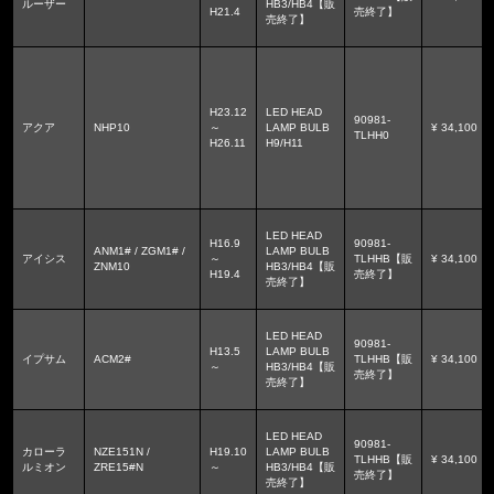
ルーザー
HB3/HB4【販
H21.4
売終了】
売終了】
H23.12
LED HEAD
90981-
アクア
NHP10
～
LAMP BULB
¥ 34,100
TLHH0
H26.11
H9/H11
LED HEAD
H16.9
90981-
ANM1# / ZGM1# /
LAMP BULB
アイシス
～
TLHHB【販
¥ 34,100
ZNM10
HB3/HB4【販
H19.4
売終了】
売終了】
LED HEAD
90981-
H13.5
LAMP BULB
イプサム
ACM2#
TLHHB【販
¥ 34,100
～
HB3/HB4【販
売終了】
売終了】
LED HEAD
90981-
カローラ
NZE151N /
H19.10
LAMP BULB
TLHHB【販
¥ 34,100
ルミオン
ZRE15#N
～
HB3/HB4【販
売終了】
売終了】