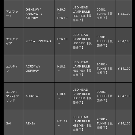
LED HEAD
GGH2#W /
H20.5
90981-
アルファ
LAMP BULB
ANH2#W /
～
TLHHB【販
¥ 34,100
ード
HB3/HB4【販
ATH20W
H26.12
売終了】
売終了】
LED HEAD
90981-
エスクァ
H26.10
LAMP BULB
ZRR8#、ZWR8#G
TLHHB【販
¥ 34,100
イア
～
HB3/HB4【販
売終了】
売終了】
LED HEAD
90981-
エスティ
ACR5#W /
H18.1
LAMP BULB
TLHHB【販
¥ 34,100
マ
GSR5#W
～
HB3/HB4【販
売終了】
売終了】
LED HEAD
エスティ
90981-
H18.6
LAMP BULB
マ ハイブ
AHR20W
TLHHB【販
¥ 34,100
～
HB3/HB4【販
リッド
売終了】
売終了】
LED HEAD
90981-
H21.12
LAMP BULB
SAI
AZK1#
TLHHB【販
¥ 34,100
～
HB3/HB4【販
売終了】
売終了】