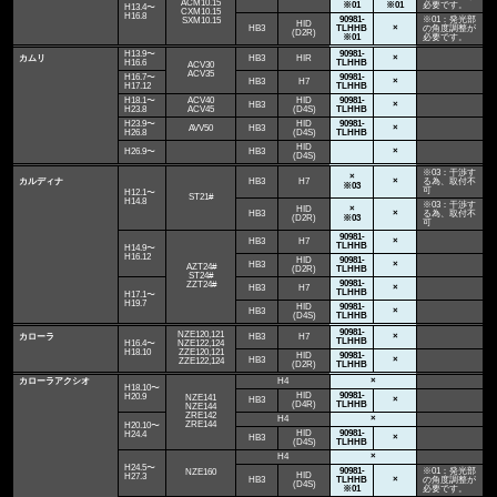
ACM10.15
※01
※01
必要です。
H13.4〜
CXM10.15
H16.8
90981-
※01：発光部
SXM10.15
HID
HB3
TLHHB
×
の角度調整が
(D2R)
※01
必要です。
H13.9〜
90981-
カムリ
HB3
HIR
×
H16.6
TLHHB
ACV30
ACV35
H16.7〜
90981-
HB3
H7
×
H17.12
TLHHB
H18.1〜
ACV40
HID
90981-
HB3
×
H23.8
ACV45
(D4S)
TLHHB
H23.9〜
HID
90981-
AVV50
HB3
×
H26.8
(D4S)
TLHHB
HID
H26.9〜
HB3
×
(D4S)
※03：干渉す
×
カルディナ
HB3
H7
×
る為、取付不
※03
可
H12.1〜
ST21#
H14.8
※03：干渉す
HID
×
HB3
×
る為、取付不
(D2R)
※03
可
90981-
HB3
H7
×
TLHHB
H14.9〜
H16.12
HID
90981-
HB3
×
AZT24#
(D2R)
TLHHB
ST24#
90981-
ZZT24#
HB3
H7
×
TLHHB
H17.1〜
H19.7
HID
90981-
HB3
×
(D4S)
TLHHB
90981-
NZE120,121
カローラ
HB3
H7
×
TLHHB
H16.4〜
NZE122,124
H18.10
ZZE120,121
HID
90981-
HB3
×
ZZE122,124
(D2R)
TLHHB
カローラアクシオ
H4
×
H18.10〜
HID
90981-
H20.9
NZE141
HB3
×
(D4R)
TLHHB
NZE144
ZRE142
H4
×
ZRE144
H20.10〜
HID
90981-
H24.4
HB3
×
(D4S)
TLHHB
H4
×
H24.5〜
90981-
※01：発光部
NZE160
HID
H27.3
HB3
TLHHB
×
の角度調整が
(D4S)
※01
必要です。