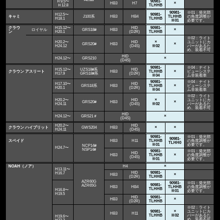
Ｈ9.5〜
90981-
HB3
H7
×
Ｈ12.8
TLHHB
90981-
※01：発光部
H12.5〜
90981-
キャミ
J100系
HB3
HB4
TLHHB
の角度調整が
H18.1
TLHHB
※01
必要です。
クラウ
H15.12〜
HID
90981-
ロイヤル
GRS18#
HB3
×
ン
H20.1
(D2R)
TLHHB
※02：ライト
H20.2〜
HID
×
ユニットにカ
GRS20#
HB3
×
H24.12
(D4S)
※02
バーがあるた
め、装着不可
HID
H24.12〜
GRS210
×
(D4S)
90981-
※04：ナイト
H15.12〜
UZS18#系
HID
クラウン アスリート
HB3
TLHHB
×
ビューシステ
H17.9
GRS18#系
(D2R)
※04
ム非装着車
90981-
※04：ナイト
H17.10〜
HID
GRS18系
HB3
TLHHB
×
ビューシステ
H20.1
(D2R)
※04
ム非装着車
※02：ライト
H20.2〜
HID
×
ユニットにカ
GRS20#
HB3
×
H24.11
(D4S)
※02
バーがあるた
め、装着不可
HID
H24.12〜
GRS21＃
×
(D4S)
H20.2〜
HID
クラウン ハイブリット
GWS204
HB3
×
×
H24.11
(D4S)
90981-
※01：発光部
90981-
スペイド
HB3
H11
TLHHB
の角度調整が
TLHH0
※01
必要です。
NCP14#
H24.7〜
NSP14#
90981-
※01：発光部
HID
HB3
TLHHB
×
の角度調整が
(D4S)
※01
必要です。
NOAH（ノア）
H4
×
H13.11〜
HID
90981-
H16.7
HB3
×
(D2R)
TLHHB
AZR60G
90981-
※01：発光部
90981-
AZR65G
HB3
HB4
TLHHB
の角度調整が
TLHHB
H16.8〜
※01
必要です。
H19.5
HID
90981-
HB3
×
(D2R)
TLHHB
※02：ライト
90981-
×
ユニットにカ
HB3
H11
TLHHB
※02
バーがあるた
H19.6〜
め、装着不可