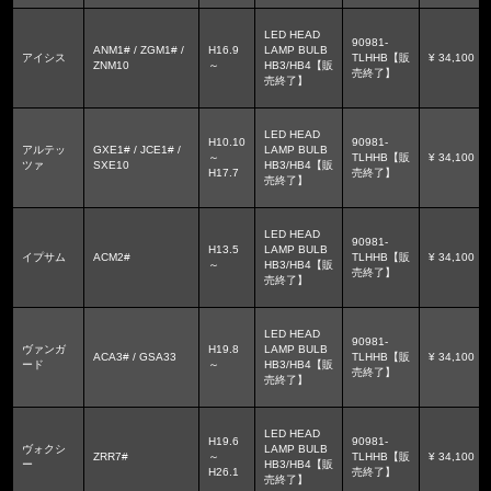
LED HEAD
90981-
ANM1# / ZGM1# /
H16.9
LAMP BULB
アイシス
TLHHB【販
¥ 34,100
ZNM10
～
HB3/HB4【販
売終了】
売終了】
LED HEAD
H10.10
90981-
アルテッ
GXE1# / JCE1# /
LAMP BULB
～
TLHHB【販
¥ 34,100
ツァ
SXE10
HB3/HB4【販
H17.7
売終了】
売終了】
LED HEAD
90981-
H13.5
LAMP BULB
イプサム
ACM2#
TLHHB【販
¥ 34,100
～
HB3/HB4【販
売終了】
売終了】
LED HEAD
90981-
ヴァンガ
H19.8
LAMP BULB
ACA3# / GSA33
TLHHB【販
¥ 34,100
ード
～
HB3/HB4【販
売終了】
売終了】
LED HEAD
H19.6
90981-
ヴォクシ
LAMP BULB
ZRR7#
～
TLHHB【販
¥ 34,100
ー
HB3/HB4【販
H26.1
売終了】
売終了】