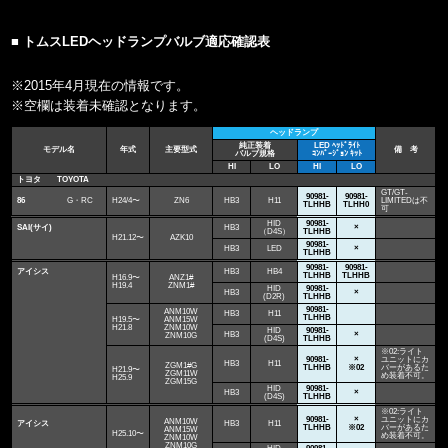
■ トムスLEDヘッドランプバルブ適応確認表
※2015年4月現在の情報です。
※空欄は装着未確認となります。
ヘッドランプ
純正装着
LED ﾍｯﾄﾞﾗｲﾄ
モデル名
年式
主要型式
備 考
バルブ規格
ｺﾝﾊﾞｰｼﾞｮﾝ ｷｯﾄ
HI
LO
HI
LO
トヨタ TOYOTA
GT/GT-
90981-
90981-
86
G・RC
H24/4〜
ZN6
HB3
H11
LIMITEDは不
TLHHB
TLHH0
可
HID
90981-
SAI(サイ)
HB3
×
（D4S）
TLHHB
H21.12〜
AZK10
90981-
HB3
LED
×
TLHHB
90981-
90981-
アイシス
HB3
HB4
TLHHB
TLHHB
H16.9〜
ANZ1#
H19.4
ZNM1#
HID
90981-
HB3
×
(D2R)
TLHHB
90981-
ANM10W
HB3
H11
TLHHB
H19.5〜
ANM15W
H21.8
ZNM10W
HID
90981-
HB3
×
ZNM10G
(D4S)
TLHHB
※02:ライト
90981-
×
ユニットにカ
HB3
H11
ZGM1#G
TLHHB
※02
バーがあるた
H21.9〜
ZGM11W
め装着不可。
H25.9
ZGM15G
HID
90981-
HB3
×
(D4S)
TLHHB
※02:ライト
90981-
×
ユニットにカ
ANM10W
アイシス
HB3
H11
TLHHB
※02
バーがあるた
ANM15W
H25.10〜
め装着不可。
ZNM10W
ZNM10G