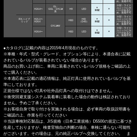
め、装着不可
※02：ライト
GL･
×
ユニットにカ
H24.4〜
GGL・GYL1#
H9
LED
×
※02
バーがあるた
系
め、装着不可
※02：ライト
RX ハイブ
H21.1〜
HID
×
ユニットにカ
HB3
×
リッド
H24.4
（D4S）
※02
バーがあるた
め、装着不可
GYL1#W
※02：ライト
×
ユニットにカ
H24.4〜
HB3
LED
×
※02
バーがあるた
め、装着不可
●カタログに記載の内容は2015年4月現在のものです。
※車種・年式・型式・グレード、オプション等により、本適合表に記載
されているバルブが装着されていない場合があります。
商品のお買い上げ前に、車両に装着されているバルブ規格をご確認の上
でご購入ください。
※本適応表に記載の適応情報は、純正灯具に使用されているバルブを基
準にしております。
正規仕様ではない灯具や社外品灯具への取付けはできません。
※衝突回避支援システム装着車に装着した場合の動作は検証されており
ません。予めご了承ください。
※お客様自身で取り付けを実施される場合は、必ず車両の取扱説明書を
ご確認の上、作業を行ってください
※当該車検対応製品は、JIS規格（日本工業規格）D5500の規定に基づき
生産しておりますが、検査官独自の判断の場合、車検に通らない可能性
がございます。その場合は、元の純正バルブへ交換してください。 ま