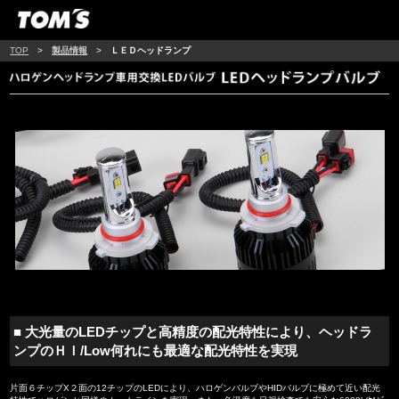
TOP
>
製品情報
>
ＬＥＤヘッドランプ
■ 大光量のLEDチップと高精度の配光特性により、ヘッドラ
ンプのＨＩ/Low何れにも最適な配光特性を実現
片面６チップX２面の12チップのLEDにより、ハロゲンバルブやHIDバルブに極めて近い配光