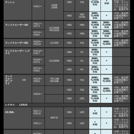
×
ラッシュ
HB3
H11
TLHHB
※02：ライト
※02
※01
ユニットにカ
J210E
H18.1〜
バーがあるた
J200E
め、装着不可
90981-
※01：発光部
HID
HB3
TLHHB
×
の角度調整が
(D2S)
※01
必要です。
90981-
90981-
※01：発光部
H10.1〜
ランドクルーザー100
HB3
HB4
TLHHB
TLHHB
の角度調整が
H17.3
※01
※01
必要です。
UZJ100W
HDJ101K
90981-
90981-
※01：発光部
H17.4〜
HB3
HB4
TLHHB
TLHHB
の角度調整が
H19.6
※01
※01
必要です。
90981-
※01：発光部
H19.9〜
90981-
ランドクルーザー200
UZJ200
HB3
H11
TLHHB
の角度調整が
H23.12
TLHH0
※01
必要です。
90981-
ランドクルーザー シグ
H10.12〜
HB3
H1
TLHHB
×
ナス
H14.7
※01
90981-
H14.8〜
UZJ100W
HB3
H1
TLHHB
×
H17.3
※01
90981-
H17.4〜
HB3
H1
TLHHB
×
H19.6
※01
ランド
90981-
※01：発光部
クルー
H21.9〜
TRJ.15#
90981-
150
HB3
H11
TLHHB
の角度調整が
ザープ
H25.8
GRJ15#
TLHH0
※01
必要です。
ラド
90981-
※01：発光部
90981-
HB3
H11
TLHHB
の角度調整が
TLHH0
※01
必要です。
H25.9〜
90981-
※01：発光部
HB3
LED
TLHHB
×
の角度調整が
※01
必要です。
レクサス LEXUS
※02：ライト
H21.7〜
×
ユニットにカ
HS 250h
HB3
LED
×
H24.12
※02
バーがあるた
め、装着不可
ANF10
※02：ライト
×
ユニットにカ
H25.1〜
HB3
LED
×
※02
バーがあるた
め、装着不可
※02：ライト
H17.9〜
×
ユニットにカ