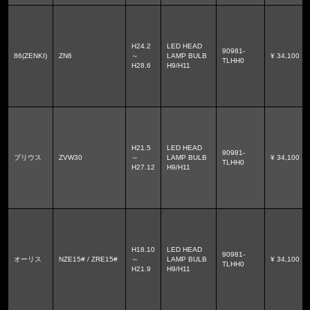
H24.2
LED HEAD
90981-
86(ZENKI)
ZN6
～
LAMP BULB
¥ 34,100
TLHH0
H28.6
H9/H11
H21.5
LED HEAD
90981-
プリウス
ZVW30
～
LAMP BULB
¥ 34,100
TLHH0
H27.12
H9/H11
H18.10
LED HEAD
90981-
オーリス
NZE15# / ZRE15#
～
LAMP BULB
¥ 34,100
TLHH0
H21.9
H9/H11