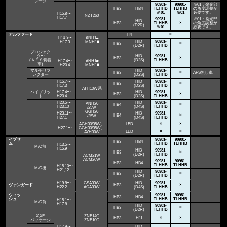
ジータ
90981-
90981-
※01：発光部
HB3
HB4
TLHHB
TLHHB
の角度調整が
※01
※01
必要です。
H15.8〜
NZT260
H17.7
90981-
※01：発光部
HID
HB3
TLHHB
×
の角度調整が
(D2R)
※01
必要です。
アルファード
H4
×
H14.5〜
ANH1#
HID
90981-
H17.3
MNH1#
HB3
×
(D2R)
TLHHB
プロジェク
タ〜
HID
90981-
HB3
×
(ＡＦＳ装着
(D2S)
TLHHB
H17.4〜
ANH1#
車)
H20.4
MNH1#
マルチリフ
HID
90981-
HB3
×
AFS無し車
レクター
(D2S)
TLHHB
H15.7〜
HID
90981-
HB3
×
H17.3
(D2S)
TLHHB
ATH10W系
ハイブリッ
H17.4〜
HID
90981-
HB3
×
ト
H20.4
(D2S)
TLHHB
H20.5〜
HID
90981-
ANH20
HB4
×
H23.10
(D4S)
TLHHB
/25W
GGH20
H23.11〜
HID
90981-
HB4
×
/25W
H27.1
(D4S)
TLHHB
AGH30/35W、
LED
×
×
H27.1〜
GGH30/35W、
LED
×
×
AYH30W
イプサ
90981-
90981-
HB3
HB4
ム
TLHHB
TLHHB
H13.5〜
M/C前
H15.9
HID
90981-
HB3
×
(D2R)
TLHHB
ACM21W
ACM26W
90981-
90981-
HB3
HB4
TLHHB
TLHHB
H15.10〜
M/C後
H21,12
HID
90981-
HB3
×
(D2R)
TLHHB
H19.8〜
GSA33W
HID
90981-
ヴァンガード
HB3
×
H22.2
ACA33W
(D4S)
TLHHB
ウィッ
90981-
90981-
HB3
HB4
シュ
TLHHB
TLHHB
H15.1〜
M/C前
H17.8
HID
90981-
HB3
×
(D2R)
TLHHB
X,XE
ZNE14G
HB3
H11
×
×
パッケージ
ZNE10G
H17.9〜
HID