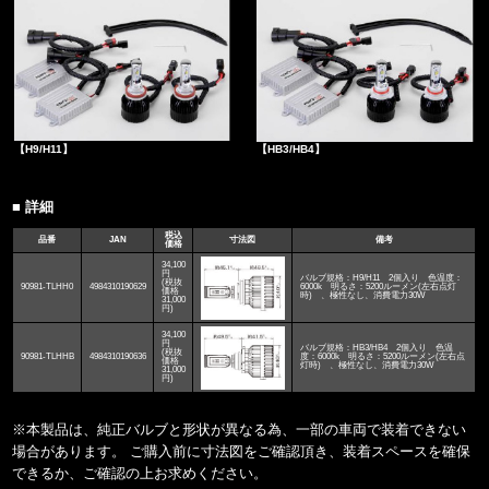
【H9/H11】
【HB3/HB4】
■ 詳細
税込
品番
JAN
寸法図
備考
価格
34,100
円
バルブ規格：H9/H11 2個入り 色温度：
(税抜
90981-TLHH0
4984310190629
6000k 明るさ：5200ルーメン(左右点灯
価格
時) 、極性なし、消費電力30W
31,000
円)
34,100
円
バルブ規格：HB3/HB4 2個入り 色温
(税抜
90981-TLHHB
4984310190636
度：6000k 明るさ：5200ルーメン(左右点
価格
灯時) 、極性なし、消費電力30W
31,000
円)
※本製品は、純正バルブと形状が異なる為、一部の車両で装着できない
場合があります。 ご購入前に寸法図をご確認頂き、装着スペースを確保
できるか、ご確認の上お求めください。