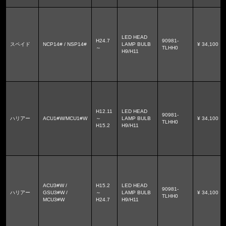
LED HEAD
H24.7
90981-
スペイド
NCP14# / NSP14#
LAMP BULB
¥ 34,100
～
TLHH0
H9/H11
H12.11
LED HEAD
90981-
ハリアー
ACU1#W/MCU1#W
～
LAMP BULB
¥ 34,100
TLHH0
H15.2
H9/H11
ACU3#W /
H15.2
LED HEAD
90981-
ハリアー
GSU3#W /
～
LAMP BULB
¥ 34,100
TLHH0
MCU3#W
H24.7
H9/H11