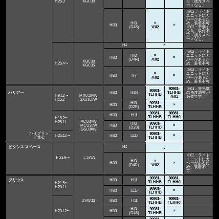
H26.3
KGC30
可（後方スペ
ースなし）
※02：ライト
ユニットにカ
バーがあるた
HID
×
め、装着不可
HB3
×
(D4S)
※02
※03：干渉す
る為、取付不
可（後方スペ
ースなし）
H4
×
※02：ライト
HID
×
ユニットにカ
HB3
×
(D4R)
※02
バーがあるた
KGC30
H26.4〜
め、装着不可
KGC35
※02：ライト
×
ユニットにカ
HB3
H7
×
※02
バーがあるた
め、装着不可
90981-
※01：発光部
90981-
ハリアー
HB3
HB4
TLHHB
の角度調整が
TLHHB
H9.12〜
MXU10#W
※01
必要です。
H15.2
SXU10#W
HID
90981-
HB3
×
(D2R)
TLHHB
90981-
90981-
HB3
H11
TLHHB
TLHH0
H15.2〜
ACU3#W
H25.11
HID
90981-
MCU3#W
HB3
×
(D2S)
TLHHB
GSU3#W
ハイブリッ
90981-
H25.12〜
HB3
LED
×
ド含む
TLHHB
ピクシス スペース
H4
×
※02：ライト
Ｈ23.9〜
Ｌ575A
ユニットにカ
HID
×
HB3
×
バーがあるた
(D4R)
※02
め、装着不
可。
90981-
90981-
プリウス
HB3
H11
TLHHB
TLHH0
H21.5〜
H23.11
90981-
HB3
LED
×
TLHHB
90981-
90981-
ZVW30
HB3
H11
TLHHB
TLHH0
HID
90981-
H23.12〜
HB3
×
(D4S)
TLHHB