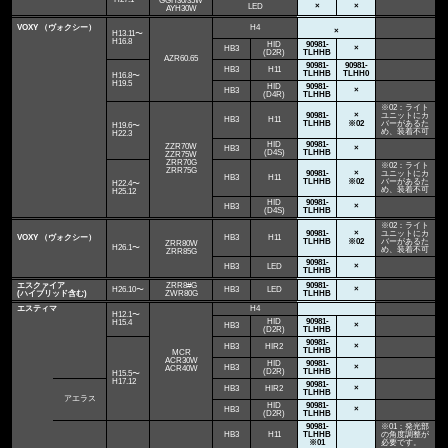
GGH30/35W
LED
×
×
AYH30W
VOXY （ヴォクシー）
H4
×
H13.11〜
H16.8
HID
90981-
HB3
×
(D2R)
TLHHB
AZR60.65
90981-
90981-
HB3
H11
TLHHB
TLHH0
H16.8〜
H19.5
HID
90981-
HB3
×
(D4R)
TLHHB
※02：ライト
90981-
×
ユニットにカ
HB3
H11
TLHHB
※02
バーがあるた
H19.6〜
め、装着不可
H22.3
HID
90981-
ZZR70W
HB3
×
(D4S)
TLHHB
ZZR75W
ZRR70G
※02：ライト
ZRR75G
90981-
×
ユニットにカ
HB3
H11
TLHHB
※02
バーがあるた
H22.4〜
め、装着不可
H25.12
HID
90981-
HB3
×
(D4S)
TLHHB
※02：ライト
90981-
×
ユニットにカ
VOXY （ヴォクシー）
HB3
H11
TLHHB
※02
バーがあるた
ZRR80W
H26.1〜
め、装着不可
ZRR85G
90981-
HB3
LED
×
TLHHB
エスクァイア
ZRR8#G
90981-
H26.10〜
HB3
LED
×
(ハイブリッド含む)
ZWR80G
TLHHB
エスティマ
H4
H12.1〜
HID
90981-
H15.4
HB3
×
(D2R)
TLHHB
90981-
HB3
HIR2
×
TLHHB
MCR
ACR30W
HID
90981-
HB3
×
ACR40W
(D2R)
TLHHB
H15.5〜
H17.12
90981-
HB3
HIR2
×
TLHHB
アエラス
HID
90981-
HB3
×
(D2R)
TLHHB
90981-
※01：発光部
HB3
H11
TLHHB
の角度調整が
※01
必要です。