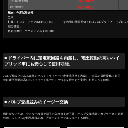
14,300cd
すれ違い用前照灯
35,900cd
走行用前照灯
配光・色度試験条件
型式：
灯具：トヨタ アクア(NHP10)（L） すれ違い用前照灯：H11 バルブタイプ （プロジ
測定機器：
色彩色度計 コニカミノルタCL200
■ ドライバー内に定電流回路を内蔵し、電圧変動の高いハイ
ブリッド車にも安心して使用可能。
バルブ配線上にある箱型のマルチドライバーに定電流回路を内蔵し、車両の電圧変化に対応。
特に電圧変動の高いハイブリッド車でもチラつきを押さえた安定した明るさを確保。
■ バルブ交換並みのイージー交換
極性がないため、テスター検電や端子の入れ替えが不要。バルブ交換感覚でカプラーオン簡単
装着。シンプルな部品構成の為、万が一のトラブルシュートも簡単。