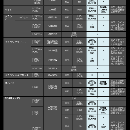
Ｈ9.5〜
90981-
HB3
H7
×
Ｈ12.8
TLHHB
90981-
※01：発光部
H12.5〜
90981-
キャミ
J100系
HB3
HB4
TLHHB
の角度調整が
H18.1
TLHHB
※01
必要です。
クラウ
H15.12〜
HID
90981-
ロイヤル
GRS18#
HB3
×
ン
H20.1
(D2R)
TLHHB
※02：ライト
H20.2〜
HID
×
ユニットにカ
GRS20#
HB3
×
H24.12
(D4S)
※02
バーがあるた
め、装着不可
HID
H24.12〜
GRS210
×
(D4S)
90981-
※04：ナイト
H15.12〜
UZS18#系
HID
クラウン アスリート
HB3
TLHHB
×
ビューシステ
H17.9
GRS18#系
(D2R)
※04
ム非装着車
90981-
※04：ナイト
H17.10〜
HID
GRS18系
HB3
TLHHB
×
ビューシステ
H20.1
(D2R)
※04
ム非装着車
※02：ライト
H20.2〜
HID
×
ユニットにカ
GRS20#
HB3
×
H24.11
(D4S)
※02
バーがあるた
め、装着不可
HID
H24.12〜
GRS21＃
×
(D4S)
H20.2〜
HID
クラウン ハイブリット
GWS204
HB3
×
×
H24.11
(D4S)
90981-
※01：発光部
90981-
スペイド
HB3
H11
TLHHB
の角度調整が
TLHH0
※01
必要です。
NCP14#
H24.7〜
NSP14#
90981-
※01：発光部
HID
HB3
TLHHB
×
の角度調整が
(D4S)
※01
必要です。
NOAH（ノア）
H4
×
H13.11〜
HID
90981-
H16.7
HB3
×
(D2R)
TLHHB
AZR60G
90981-
※01：発光部
90981-
AZR65G
HB3
HB4
TLHHB
の角度調整が
TLHHB
H16.8〜
※01
必要です。
H19.5
HID
90981-
HB3
×
(D2R)
TLHHB
※02：ライト
90981-
×
ユニットにカ
HB3
H11
TLHHB
※02
バーがあるた
H19.6〜
め、装着不可