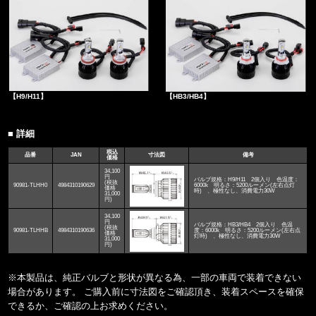
【H9/H11】
【HB3/HB4】
■ 詳細
税込
品番
JAN
寸法図
備考
価格
34,100
円
バルブ規格：H9/H11 2個入り 色温度：
(税抜
90981-TLHH0
4984310190629
6000k 明るさ：5200ルーメン(左右点灯
価格
時) 、極性なし、消費電力30W
31,000
円)
34,100
円
バルブ規格：HB3/HB4 2個入り 色温
(税抜
90981-TLHHB
4984310190636
度：6000k 明るさ：5200ルーメン(左右点
価格
灯時) 、極性なし、消費電力30W
31,000
円)
※本製品は、純正バルブと形状が異なる為、一部の車両で装着できない
場合があります。 ご購入前に寸法図をご確認頂き、装着スペースを確保
できるか、ご確認の上お求めください。