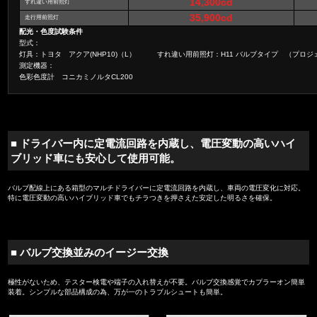
14,300cd
すれ違い用前照灯
35,900cd
走行用前照灯
配光・色度試験条件
型式：
灯具：トヨタ アクア(NHP10)（L） すれ違い用前照灯：H11 バルブタイプ （プロジ
測定機器：
色彩色度計 コニカミノルタCL200
■ ドライバー内に定電流回路を内蔵し、電圧変動の高いハイ
ブリッド車にも安心して使用可能。
バルブ配線上にある箱型のマルチドライバーに定電流回路を内蔵し、車両の電圧変化に対応。
特に電圧変動の高いハイブリッド車でもチラつきを押さえた安定した明るさを確保。
■ バルブ交換並みのイージー交換
極性がないため、テスター検電や端子の入れ替えが不要。バルブ交換感覚でカプラーオン簡単
装着。シンプルな部品構成の為、万が一のトラブルシュートも簡単。