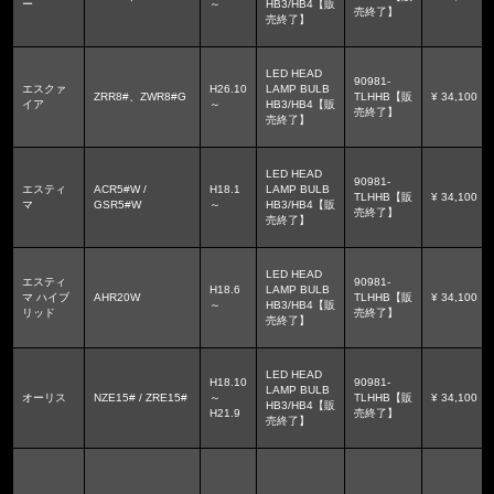
ー
～
HB3/HB4【販
売終了】
売終了】
LED HEAD
90981-
エスクァ
H26.10
LAMP BULB
ZRR8#、ZWR8#G
TLHHB【販
¥ 34,100
イア
～
HB3/HB4【販
売終了】
売終了】
LED HEAD
90981-
エスティ
ACR5#W /
H18.1
LAMP BULB
TLHHB【販
¥ 34,100
マ
GSR5#W
～
HB3/HB4【販
売終了】
売終了】
LED HEAD
エスティ
90981-
H18.6
LAMP BULB
マ ハイブ
AHR20W
TLHHB【販
¥ 34,100
～
HB3/HB4【販
リッド
売終了】
売終了】
LED HEAD
H18.10
90981-
LAMP BULB
オーリス
NZE15# / ZRE15#
～
TLHHB【販
¥ 34,100
HB3/HB4【販
H21.9
売終了】
売終了】