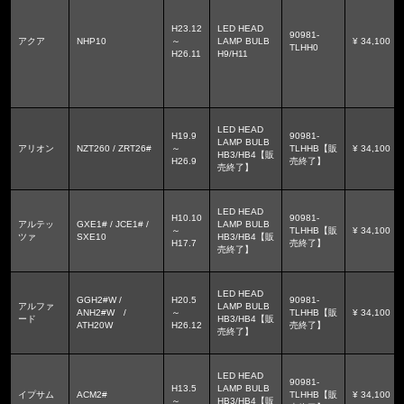
H23.12
LED HEAD
90981-
アクア
NHP10
～
LAMP BULB
¥ 34,100
TLHH0
H26.11
H9/H11
LED HEAD
H19.9
90981-
LAMP BULB
アリオン
NZT260 / ZRT26#
～
TLHHB【販
¥ 34,100
HB3/HB4【販
H26.9
売終了】
売終了】
LED HEAD
H10.10
90981-
アルテッ
GXE1# / JCE1# /
LAMP BULB
～
TLHHB【販
¥ 34,100
ツァ
SXE10
HB3/HB4【販
H17.7
売終了】
売終了】
LED HEAD
GGH2#W /
H20.5
90981-
アルファ
LAMP BULB
ANH2#W /
～
TLHHB【販
¥ 34,100
ード
HB3/HB4【販
ATH20W
H26.12
売終了】
売終了】
LED HEAD
90981-
H13.5
LAMP BULB
イプサム
ACM2#
TLHHB【販
¥ 34,100
～
HB3/HB4【販