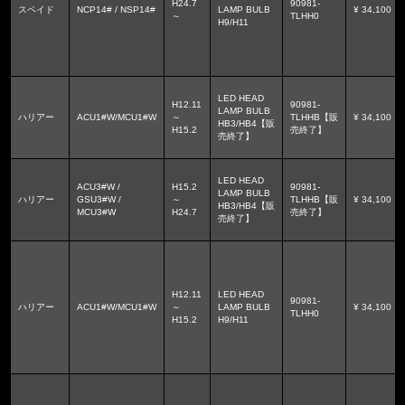
H24.7
90981-
スペイド
NCP14# / NSP14#
LAMP BULB
¥ 34,100
～
TLHH0
H9/H11
LED HEAD
H12.11
90981-
LAMP BULB
ハリアー
ACU1#W/MCU1#W
～
TLHHB【販
¥ 34,100
HB3/HB4【販
H15.2
売終了】
売終了】
LED HEAD
ACU3#W /
H15.2
90981-
LAMP BULB
ハリアー
GSU3#W /
～
TLHHB【販
¥ 34,100
HB3/HB4【販
MCU3#W
H24.7
売終了】
売終了】
H12.11
LED HEAD
90981-
ハリアー
ACU1#W/MCU1#W
～
LAMP BULB
¥ 34,100
TLHH0
H15.2
H9/H11