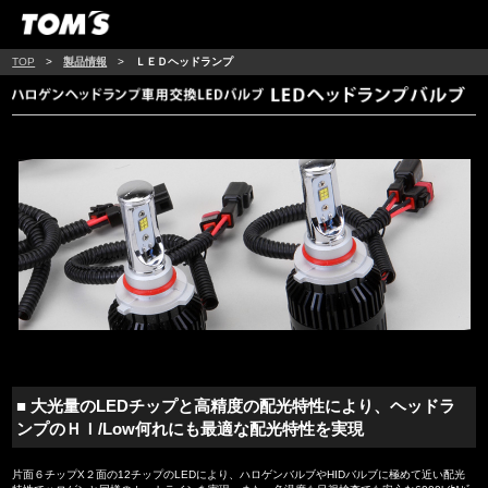
TOP
>
製品情報
>
ＬＥＤヘッドランプ
■ 大光量のLEDチップと高精度の配光特性により、ヘッドラ
ンプのＨＩ/Low何れにも最適な配光特性を実現
片面６チップX２面の12チップのLEDにより、ハロゲンバルブやHIDバルブに極めて近い配光