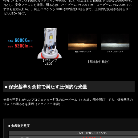
特性でハロゲンと同様のカットラインを実現。また、色温度も目視検査でも安心な6000k(ｹﾙﾋﾞ
ﾝ)とし、安全マージンも確保。明るさは、ハイビームで5200ｌｍ、ロービームで4700lm（い
ずれも左右点灯時）。純正ハロゲン(2700lm)の2倍近い明るさで、圧倒的な見易さを誇るリー
ガルLEDバルブ。
【12チップ
【配光特性比較】
LED】
■ 保安基準を余裕で満たす圧倒的な光量
光量が不足しがちなプロジェクター灯体のロービーム（すれ違い用全照灯）でも、保安基準の
倍以上の明るさを実現（アクアにて確認）。
■ 参考測定照度
トムス「LEDヘッドランプ」