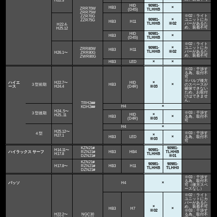
H22.3
HID
90981-
HB3
×
ZRR70W
(D4S)
TLHHB
ZRR75W
※02：ライト
ZZR70G
90981-
×
ユニットにカ
ZZR75G
HB3
H11
TLHHB
※02
バーがあるた
H22.4-
め、装着不可
H25.12
HID
90981-
HB3
×
(D4S)
TLHHB
※02：ライト
90981-
×
ユニットにカ
ZRR80W
HB3
H11
TLHHB
※02
バーがあるた
H26.1〜
ZRR80G
め、装着不可
ZWR80G
HB3
LED
×
×
※03：干渉す
る為、取付不
可
※バルブ後方
ハイエ
H22.7〜
HID
×
３型前期
HB3
×
のスペースが
ース
H24.4
(D4R)
※03
確保できない
ため、お取付
けはできませ
ん。
TRH2##
H4
×
KDH2##
H24..5〜
※03：干渉す
３型後期
HID
×
H25..11
HB3
×
る為、取付不
(D4R)
※03
可
H4
×
H25.12〜
※03：干渉す
４型
×
H27.1
HB3
LED
×
る為、取付不
※03
可
KZN21#
90981-
H14.11〜
90981-
ハイラックス サーフ
RZN21#
HB3
HB4
TLHHB
H17.8
TLHHB
DZN21#
※01
KZN21#
90981-
90981-
H17.8〜
RZN21#
HB3
H11
TLHHB
TLHH0
DZN21#
※03：干渉す
る為、取付不
パッソ
H4
×
可（後方スペ
ースなし）
※02：ライト
ユニットにカ
バーがあるた
×
め、装着不可
HB3
H7
×
※02
※03：干渉す
H22.2〜
NGC30
る為、取付不