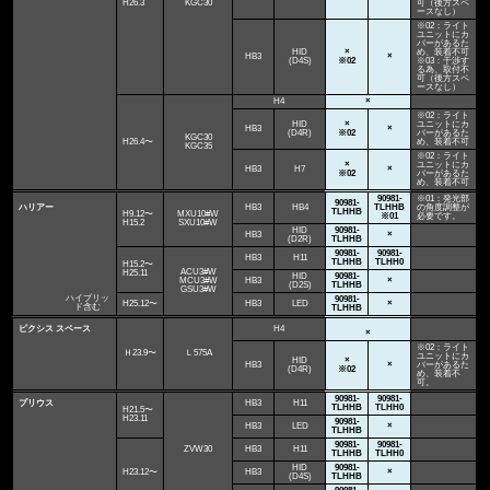
H26.3
KGC30
可（後方スペ
ースなし）
※02：ライト
ユニットにカ
バーがあるた
HID
×
め、装着不可
HB3
×
(D4S)
※02
※03：干渉す
る為、取付不
可（後方スペ
ースなし）
H4
×
※02：ライト
HID
×
ユニットにカ
HB3
×
(D4R)
※02
バーがあるた
KGC30
H26.4〜
め、装着不可
KGC35
※02：ライト
×
ユニットにカ
HB3
H7
×
※02
バーがあるた
め、装着不可
90981-
※01：発光部
90981-
ハリアー
HB3
HB4
TLHHB
の角度調整が
TLHHB
H9.12〜
MXU10#W
※01
必要です。
H15.2
SXU10#W
HID
90981-
HB3
×
(D2R)
TLHHB
90981-
90981-
HB3
H11
TLHHB
TLHH0
H15.2〜
ACU3#W
H25.11
HID
90981-
MCU3#W
HB3
×
(D2S)
TLHHB
GSU3#W
ハイブリッ
90981-
H25.12〜
HB3
LED
×
ド含む
TLHHB
ピクシス スペース
H4
×
※02：ライト
Ｈ23.9〜
Ｌ575A
ユニットにカ
HID
×
HB3
×
バーがあるた
(D4R)
※02
め、装着不
可。
90981-
90981-
プリウス
HB3
H11
TLHHB
TLHH0
H21.5〜
H23.11
90981-
HB3
LED
×
TLHHB
90981-
90981-
ZVW30
HB3
H11
TLHHB
TLHH0
HID
90981-
H23.12〜
HB3
×
(D4S)
TLHHB