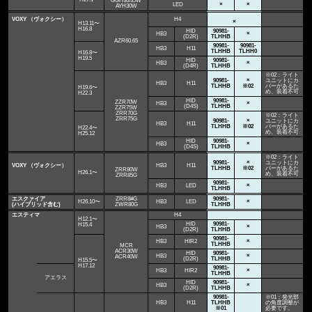
GGH30/35W
LED
×
×
AYH30W
VOXY （ヴォクシー）
H4
×
H13.11〜
H16.8
HID
90981-
HB3
×
(D2R)
TLHHB
AZR60.65
90981-
90981-
HB3
H11
TLHHB
TLHH0
H16.8〜
H19.5
HID
90981-
HB3
×
(D4R)
TLHHB
※02：ライト
90981-
×
ユニットにカ
HB3
H11
TLHHB
※02
バーがあるた
H19.6〜
め、装着不可
H22.3
HID
90981-
ZZR70W
HB3
×
(D4S)
TLHHB
ZZR75W
ZRR70G
※02：ライト
ZRR75G
90981-
×
ユニットにカ
HB3
H11
TLHHB
※02
バーがあるた
H22.4〜
め、装着不可
H25.12
HID
90981-
HB3
×
(D4S)
TLHHB
※02：ライト
90981-
×
ユニットにカ
VOXY （ヴォクシー）
HB3
H11
TLHHB
※02
バーがあるた
ZRR80W
H26.1〜
め、装着不可
ZRR85G
90981-
HB3
LED
×
TLHHB
エスクァイア
ZRR8#G
90981-
H26.10〜
HB3
LED
×
(ハイブリッド含む)
ZWR80G
TLHHB
エスティマ
H4
H12.1〜
HID
90981-
H15.4
HB3
×
(D2R)
TLHHB
90981-
HB3
HIR2
×
TLHHB
MCR
ACR30W
HID
90981-
HB3
×
ACR40W
(D2R)
TLHHB
H15.5〜
H17.12
90981-
HB3
HIR2
×
TLHHB
アエラス
HID
90981-
HB3
×
(D2R)
TLHHB
90981-
※01：発光部
HB3
H11
TLHHB
の角度調整が
※01
必要です。