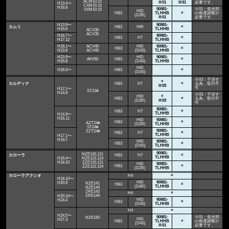
ACM10.15
※01
※01
必要です。
H13.4〜
CXM10.15
H16.8
90981-
※01：発光部
SXM10.15
HID
HB3
TLHHB
×
の角度調整が
(D2R)
※01
必要です。
H13.9〜
90981-
カムリ
HB3
HIR
×
H16.6
TLHHB
ACV30
ACV35
H16.7〜
90981-
HB3
H7
×
H17.12
TLHHB
H18.1〜
ACV40
HID
90981-
HB3
×
H23.8
ACV45
(D4S)
TLHHB
H23.9〜
HID
90981-
AVV50
HB3
×
H26.8
(D4S)
TLHHB
HID
H26.9〜
HB3
×
(D4S)
※03：干渉す
×
カルディナ
HB3
H7
×
る為、取付不
※03
可
H12.1〜
ST21#
H14.8
※03：干渉す
HID
×
HB3
×
る為、取付不
(D2R)
※03
可
90981-
HB3
H7
×
TLHHB
H14.9〜
H16.12
HID
90981-
HB3
×
AZT24#
(D2R)
TLHHB
ST24#
90981-
ZZT24#
HB3
H7
×
TLHHB
H17.1〜
H19.7
HID
90981-
HB3
×
(D4S)
TLHHB
90981-
NZE120,121
カローラ
HB3
H7
×
TLHHB
H16.4〜
NZE122,124
H18.10
ZZE120,121
HID
90981-
HB3
×
ZZE122,124
(D2R)
TLHHB
カローラアクシオ
H4
×
H18.10〜
HID
90981-
H20.9
NZE141
HB3
×
(D4R)
TLHHB
NZE144
ZRE142
H4
×
ZRE144
H20.10〜
HID
90981-
H24.4
HB3
×
(D4S)
TLHHB
H4
×
H24.5〜
90981-
※01：発光部
NZE160
HID
H27.3
HB3
TLHHB
×
の角度調整が
(D4S)
※01
必要です。