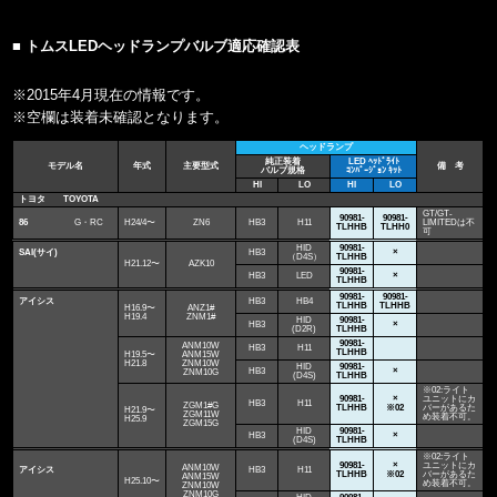
■ トムスLEDヘッドランプバルブ適応確認表
※2015年4月現在の情報です。
※空欄は装着未確認となります。
ヘッドランプ
純正装着
LED ﾍｯﾄﾞﾗｲﾄ
モデル名
年式
主要型式
備 考
バルブ規格
ｺﾝﾊﾞｰｼﾞｮﾝ ｷｯﾄ
HI
LO
HI
LO
トヨタ TOYOTA
GT/GT-
90981-
90981-
86
G・RC
H24/4〜
ZN6
HB3
H11
LIMITEDは不
TLHHB
TLHH0
可
HID
90981-
SAI(サイ)
HB3
×
（D4S）
TLHHB
H21.12〜
AZK10
90981-
HB3
LED
×
TLHHB
90981-
90981-
アイシス
HB3
HB4
TLHHB
TLHHB
H16.9〜
ANZ1#
H19.4
ZNM1#
HID
90981-
HB3
×
(D2R)
TLHHB
90981-
ANM10W
HB3
H11
TLHHB
H19.5〜
ANM15W
H21.8
ZNM10W
HID
90981-
HB3
×
ZNM10G
(D4S)
TLHHB
※02:ライト
90981-
×
ユニットにカ
HB3
H11
ZGM1#G
TLHHB
※02
バーがあるた
H21.9〜
ZGM11W
め装着不可。
H25.9
ZGM15G
HID
90981-
HB3
×
(D4S)
TLHHB
※02:ライト
90981-
×
ユニットにカ
ANM10W
アイシス
HB3
H11
TLHHB
※02
バーがあるた
ANM15W
H25.10〜
め装着不可。
ZNM10W
ZNM10G