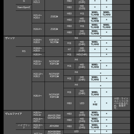
G
HB3
×
×
H21.3
(D2R)
HID
XaeroSportZ
HB3
×
×
(D2S)
90981-
90981-
HB3
H11
TLHHB
TLHH0
H21.4〜
ZGE2#
H24.4
HID
90981-
HB3
×
(D4S)
TLHHB
90981-
90981-
HB3
H11
TLHHB
TLHH0
H24.4〜
ZGE2#
HID
90981-
HB3
×
(D4S)
TLHHB
ヴィッツ
H4
×
H19.8〜
KSP.SCP.
HID
90981-
H20.9
NCP/9#
H11
×
(D4R)
TLHH0
H19.8〜
HID
H7
×
×
H20.9
(D2R)
RS
H20.9〜
H11
HID(D4R)
×
H4
×
H20.9〜
NCP.NSP.
H22.12
KSP/13#
HID
90981-
H11
×
(D4R)
TLHH0
H4
×
H22.12〜
NCP.NSP.
H26.3
KSP/13#
HID
90981-
H11
×
(D4R)
TLHH0
H4
×
HID
H11
90981-
×
(D4R)
NCP.NSP.
TLHH0
H26.4〜
KSP/13#
※02：ライト
ユニットにカ
×
HB3
LED
×
バーがあるた
※02
め、装着不
可。
H20.5〜
HID
90981-
ヴェルファイア
HB3
×
H23.10
(D4S)
TLHHB
ANH20.25W
GGH20.25W
H23.11〜
HID
90981-
HB3
×
H27.1
(D4S)
TLHHB
ハイブリッ
H23.11〜
HID
90981-
ATH20W
HB3
×
ド
H27.1
(D4S)
TLHHB
LED
×
×
AGH30/35W
H27.1〜