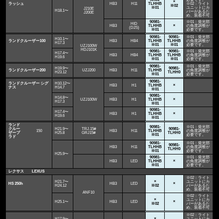
×
ラッシュ
HB3
H11
TLHHB
※02：ライト
※02
※01
ユニットにカ
J210E
H18.1〜
バーがあるた
J200E
め、装着不可
90981-
※01：発光部
HID
HB3
TLHHB
×
の角度調整が
(D2S)
※01
必要です。
90981-
90981-
※01：発光部
H10.1〜
ランドクルーザー100
HB3
HB4
TLHHB
TLHHB
の角度調整が
H17.3
※01
※01
必要です。
UZJ100W
HDJ101K
90981-
90981-
※01：発光部
H17.4〜
HB3
HB4
TLHHB
TLHHB
の角度調整が
H19.6
※01
※01
必要です。
90981-
※01：発光部
H19.9〜
90981-
ランドクルーザー200
UZJ200
HB3
H11
TLHHB
の角度調整が
H23.12
TLHH0
※01
必要です。
90981-
ランドクルーザー シグ
H10.12〜
HB3
H1
TLHHB
×
ナス
H14.7
※01
90981-
H14.8〜
UZJ100W
HB3
H1
TLHHB
×
H17.3
※01
90981-
H17.4〜
HB3
H1
TLHHB
×
H19.6
※01
ランド
90981-
※01：発光部
クルー
H21.9〜
TRJ.15#
90981-
150
HB3
H11
TLHHB
の角度調整が
ザープ
H25.8
GRJ15#
TLHH0
※01
必要です。
ラド
90981-
※01：発光部
90981-
HB3
H11
TLHHB
の角度調整が
TLHH0
※01
必要です。
H25.9〜
90981-
※01：発光部
HB3
LED
TLHHB
×
の角度調整が
※01
必要です。
レクサス LEXUS
※02：ライト
H21.7〜
×
ユニットにカ
HS 250h
HB3
LED
×
H24.12
※02
バーがあるた
め、装着不可
ANF10
※02：ライト
×
ユニットにカ
H25.1〜
HB3
LED
×
※02
バーがあるた
め、装着不可
※02：ライト
H17.9〜
×
ユニットにカ