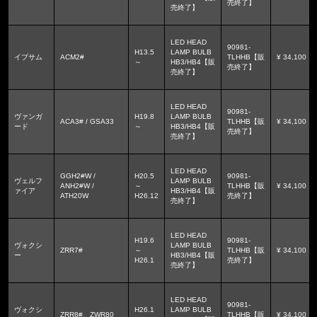
売終了】
売終了】
LED HEAD
90981-
H13.5
LAMP BULB
イプサム
ACM2#
TLHHB【販
¥ 34,100
～
HB3/HB4【販
売終了】
売終了】
LED HEAD
90981-
ヴァンガ
H19.8
LAMP BULB
ACA3# / GSA33
TLHHB【販
¥ 34,100
ード
～
HB3/HB4【販
売終了】
売終了】
LED HEAD
GGH2#W /
H20.5
90981-
ヴェルフ
LAMP BULB
ANH2#W /
～
TLHHB【販
¥ 34,100
ァイア
HB3/HB4【販
ATH20W
H26.12
売終了】
売終了】
LED HEAD
H19.6
90981-
ヴォクシ
LAMP BULB
ZRR7#
～
TLHHB【販
¥ 34,100
ー
HB3/HB4【販
H26.1
売終了】
売終了】
LED HEAD
90981-
ヴォクシ
H26.1
LAMP BULB
ZRR8#、ZWR80
TLHHB【販
¥ 34,100