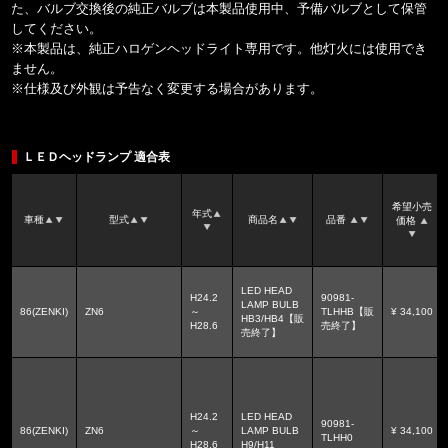
た、バルブ交換後の純正バルブは本製品使用中、予備バルブとして保管
してください。
※本製品は、純正ハロゲンヘッドライト専用です。他灯火には使用でき
ません。
※仕様及び外観は予告なく変更する場合があります。
ＬＥＤヘッドランプ 適合表
希望小売
年式
車種
型式
商品名
品番
価格
LED HEAD
H24.2
90981-
LAMP BULB
86(ZENKI)
ZN6
～
TLHHB【販
¥ 34,100
HB3/HB4【販
H28.6
売終了】
売終了】
H24.2
LED HEAD
90981-
86(ZENKI)
ZN6
～
LAMP BULB
¥ 34,100
TLHH0
H28.6
H9/H11