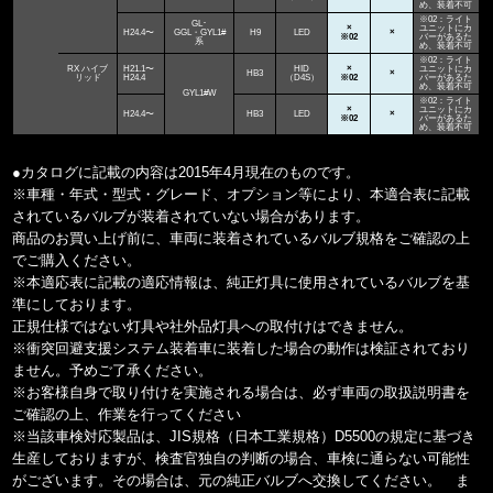
め、装着不可
※02：ライト
GL･
×
ユニットにカ
H24.4〜
GGL・GYL1#
H9
LED
×
※02
バーがあるた
系
め、装着不可
※02：ライト
RX ハイブ
H21.1〜
HID
×
ユニットにカ
HB3
×
リッド
H24.4
（D4S）
※02
バーがあるた
め、装着不可
GYL1#W
※02：ライト
×
ユニットにカ
H24.4〜
HB3
LED
×
※02
バーがあるた
め、装着不可
●カタログに記載の内容は2015年4月現在のものです。
※車種・年式・型式・グレード、オプション等により、本適合表に記載
されているバルブが装着されていない場合があります。
商品のお買い上げ前に、車両に装着されているバルブ規格をご確認の上
でご購入ください。
※本適応表に記載の適応情報は、純正灯具に使用されているバルブを基
準にしております。
正規仕様ではない灯具や社外品灯具への取付けはできません。
※衝突回避支援システム装着車に装着した場合の動作は検証されており
ません。予めご了承ください。
※お客様自身で取り付けを実施される場合は、必ず車両の取扱説明書を
ご確認の上、作業を行ってください
※当該車検対応製品は、JIS規格（日本工業規格）D5500の規定に基づき
生産しておりますが、検査官独自の判断の場合、車検に通らない可能性
がございます。その場合は、元の純正バルブへ交換してください。 ま