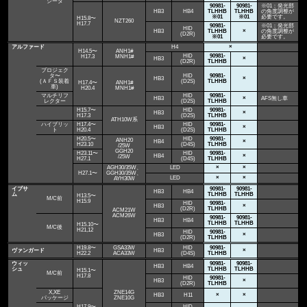
ジータ
90981-
90981-
※01：発光部
HB3
HB4
TLHHB
TLHHB
の角度調整が
※01
※01
必要です。
H15.8〜
NZT260
H17.7
90981-
※01：発光部
HID
HB3
TLHHB
×
の角度調整が
(D2R)
※01
必要です。
アルファード
H4
×
H14.5〜
ANH1#
HID
90981-
H17.3
MNH1#
HB3
×
(D2R)
TLHHB
プロジェク
タ〜
HID
90981-
HB3
×
(ＡＦＳ装着
(D2S)
TLHHB
H17.4〜
ANH1#
車)
H20.4
MNH1#
マルチリフ
HID
90981-
HB3
×
AFS無し車
レクター
(D2S)
TLHHB
H15.7〜
HID
90981-
HB3
×
H17.3
(D2S)
TLHHB
ATH10W系
ハイブリッ
H17.4〜
HID
90981-
HB3
×
ト
H20.4
(D2S)
TLHHB
H20.5〜
HID
90981-
ANH20
HB4
×
H23.10
(D4S)
TLHHB
/25W
GGH20
H23.11〜
HID
90981-
HB4
×
/25W
H27.1
(D4S)
TLHHB
AGH30/35W、
LED
×
×
H27.1〜
GGH30/35W、
LED
×
×
AYH30W
イプサ
90981-
90981-
HB3
HB4
ム
TLHHB
TLHHB
H13.5〜
M/C前
H15.9
HID
90981-
HB3
×
(D2R)
TLHHB
ACM21W
ACM26W
90981-
90981-
HB3
HB4
TLHHB
TLHHB
H15.10〜
M/C後
H21,12
HID
90981-
HB3
×
(D2R)
TLHHB
H19.8〜
GSA33W
HID
90981-
ヴァンガード
HB3
×
H22.2
ACA33W
(D4S)
TLHHB
ウィッ
90981-
90981-
HB3
HB4
シュ
TLHHB
TLHHB
H15.1〜
M/C前
H17.8
HID
90981-
HB3
×
(D2R)
TLHHB
X,XE
ZNE14G
HB3
H11
×
×
パッケージ
ZNE10G
H17.9〜
HID