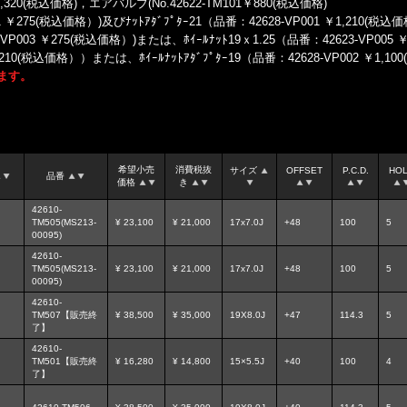
￥1,320(税込価格)，エアバルブ(No.42622-TM101￥880(税込価格)
1 ￥275(税込価格）)及びﾅｯﾄｱﾀﾞﾌﾟﾀｰ21（品番：42628-VP001 ￥1,210(税
3-VP003 ￥275(税込価格）)または、ﾎｲｰﾙﾅｯﾄ19ｘ1.25（品番：42623-VP0
 ￥1,210(税込価格））または、ﾎｲｰﾙﾅｯﾄｱﾀﾞﾌﾟﾀｰ19（品番：42628-VP002 ￥1
ます。
希望小売
消費税抜
サイズ
OFFSET
P.C.D.
HO
品番
価格
き
42610-
TM505(MS213-
¥ 23,100
¥ 21,000
17x7.0J
+48
100
5
00095)
42610-
TM505(MS213-
¥ 23,100
¥ 21,000
17x7.0J
+48
100
5
00095)
42610-
TM507【販売終
¥ 38,500
¥ 35,000
19X8.0J
+47
114.3
5
了】
42610-
TM501【販売終
¥ 16,280
¥ 14,800
15×5.5J
+40
100
4
了】