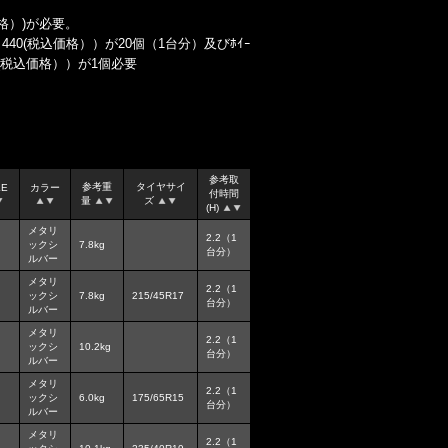
込価格）)が必要。
05 ￥440(税込価格））が20個（1台分）及びﾎｲｰ
,100(税込価格））が1個必要
参考取
参考重
タイヤサイ
LE
カラー
付時間
量
ズ
(H)
メタリ
2.2（1
ックシ
7.8kg
台分）
ルバー
メタリ
2.2（1
ックシ
7.8kg
215/45R17
台分）
ルバー
メタリ
2.2（1
ックシ
10.2kg
台分）
ルバー
メタリ
2.2（1
ックシ
6.0kg
175/65R15
台分）
ルバー
メタリ
2.2（1