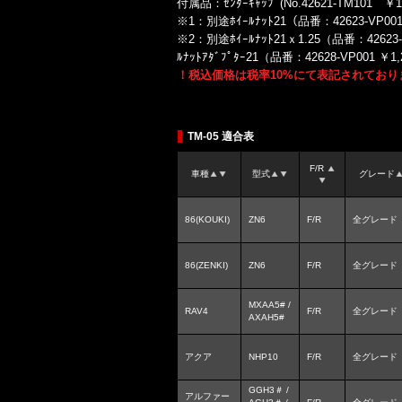
付属品：ｾﾝﾀｰｷｬｯﾌﾟ(No.42621-TM101 
※1：別途ﾎｲｰﾙﾅｯﾄ21（品番：42623-VP00
※2：別途ﾎｲｰﾙﾅｯﾄ21ｘ1.25（品番：4262
ﾙﾅｯﾄｱﾀﾞﾌﾟﾀｰ21（品番：42628-VP001
！税込価格は税率10%にて表記されており
TM-05 適合表
F/R
車種
型式
グレード
86(KOUKI)
ZN6
F/R
全グレード
86(ZENKI)
ZN6
F/R
全グレード
MXAA5# /
RAV4
F/R
全グレード
AXAH5#
アクア
NHP10
F/R
全グレード
GGH3＃ /
アルファー