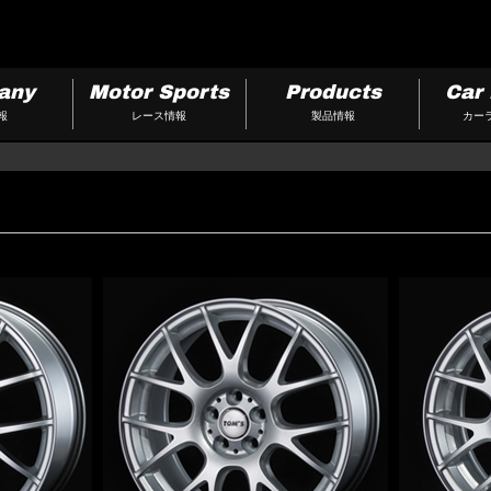
any
Motor Sports
Products
Car 
報
レース情報
製品情報
カー