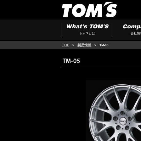
What's TOM'S
Comp
トムスとは
会社情
TOP
製品情報
>
>
TM-05