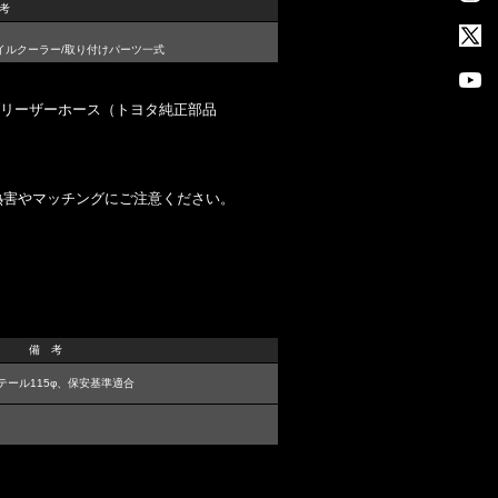
考
オイルクーラー/取り付けパーツ一式
、ブリーザーホース（トヨタ純正部品
熱害やマッチングにご注意ください。
備 考
テール115φ、保安基準適合