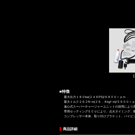
【
■特徴
最大出力１８０kw(２４６PS)/６８００ｒｐｍ
最大トルク２６２N･m(２６．８kgf･m)/５６０
遠心式スーパーチャージャーユニットの採用により
専用セッティングＥＣＵにより、点火タイミング、
コンプレッサー本体、取り付けブラケット、パイピ
商品詳細