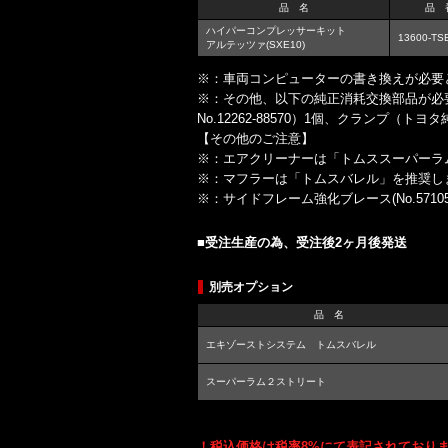
品 名
品 
ハイパーコンプレッサーキット
13600-TS
アルテッツァ(SXE10)
※：車両コンピューターの書き換えが必要
※：その他、以下の純正消耗交換部品が必要と
No.12262-88570）1個、クランプ（トヨタ純
【その他のご注意】
※：エアクリーナーは「トムススーパーラ
※：マフラーは「トムスバレル」を推奨し
※：サイドフレーム強化ブレース(No.5710
■受注生産の為、受注後2ヶ月後発送
別売オプション
品 名
エキゾーストシステム トムスバレル
スーパーラム２ストリート
！税込価格は税率8%にて表記されており