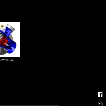
ッサー透し図】