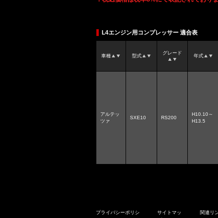
L4エンジン用コンプレッサー 適合表
グレード
車種
型式
年式
アルテッ
H10.10～
SXE10
RS200
ツァ
H13.5
プライバシーポリシ
サイトマッ
関連リ