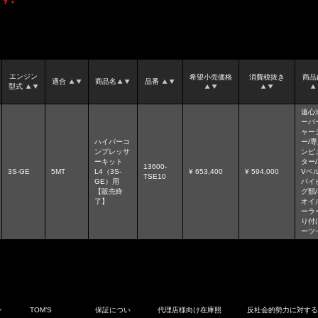
エンジン
希望小売価格
消費税抜き
商品
適合
商品名
品番
型式
遠心
ーパ
ャー
ハイパーコ
ー/
ンプレッサ
ンピ
ーキット
ター
13600-
3S-GE
5MT
L4（3S-
¥ 653,400
¥ 594,000
Vベル
TSE10
GE）用
パイ
【販売終
グ類
了】
オイ
ーラ
り付
ーツ
ン
TOM’S
保証につい
代理店様向け在庫照
反社会的勢力に対す