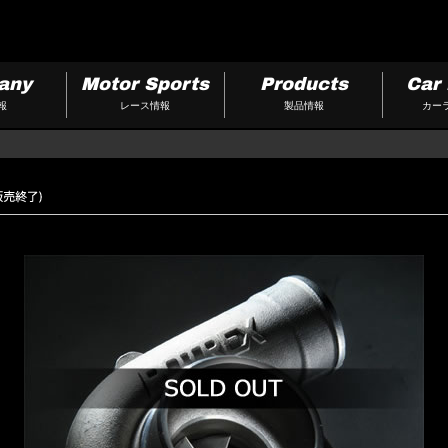
any
Motor Sports
Products
Car 
報
レース情報
製品情報
カー