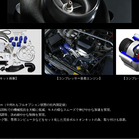
キット画像】
【コンプレッサー装着エンジン】
【コンプレ
０ｒｐｍ（※何れもフルオプション状態の社内測定値）
高回転での機械抵抗を大幅に低減。ＮＡの様なスムーズで伸びやかな加速を実現。
燃調等、決め細やかな制御を実現。
ング類、専用コンピュータなどをセット化した完全ボルトオンキットの為、取り付けも容易。