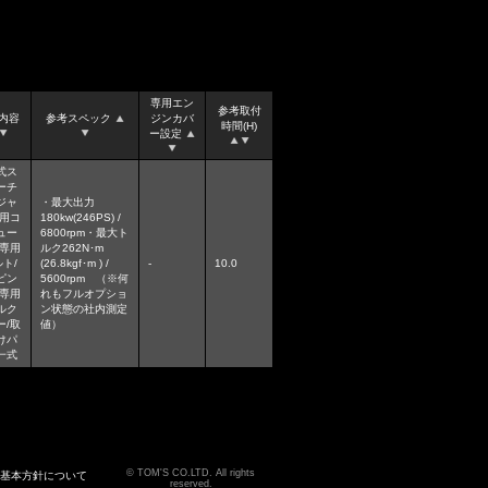
専用エン
参考取付
内容
参考スペック
ジンカバ
時間(H)
ー設定
式ス
ーチ
ジャ
・最大出力
専用コ
180kw(246PS) /
ュー
6800rpm・最大ト
/専用
ルク262N･m
ト/
(26.8kgf･m ) /
-
10.0
ピン
5600rpm （※何
/専用
れもフルオプショ
ルク
ン状態の社内測定
ー/取
値）
けパ
一式
TOM'S CO.LTD. All rights
る基本方針について
reserved.