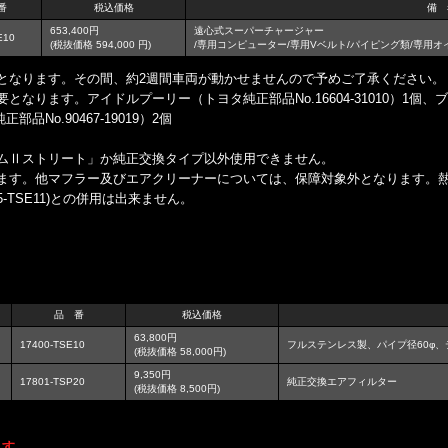
番
税込価格
備 
653,400円
遠心式スーパーチャージャー
E10
(税抜価格 594,000 円)
/専用コンピューター/専用Vベルト/パイピング類/専用
となります。その間、約2週間車両が動かせませんので予めご了承ください。
なります。アイドルプーリー（トヨタ純正部品No.16604-31010）1個
正部品No.90467-19019）2個
ムⅡストリート」か純正交換タイプ以外使用できません。
ます。他マフラー及びエアクリーナーについては、保障対象外となります。
5-TSE11)との併用は出来ません。
品 番
税込価格
63,800円
17400-TSE10
フルステンレス製、パイプ径60φ、
(税抜価格 58,000円)
9,350円
17801-TSP20
純正交換エアフィルター
(税抜価格 8,500円)
ます。