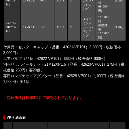
VP701-
19×8.0JJ
+40
114.3
5
カット×
11.2kg
格
M1
マシニ
98,000
ング
円)
110,000
ダイヤ
円
42610-
モンド
(税抜価
VP702-
19×9.0JJ
+48
114.3
5
カット×
11.8kg
格
M1
マシニ
100,000
ング
円)
付属品：センターキャップ（品番：42621-VP101）3,300円（税抜価格
3,000円）、
エアバルブ（品番：42622-VP101） 990円（税抜価格 900円）
別売り：ホイールナット21M12XP1.5（品番：42623-VP001）275円（税
抜価格 250円）要20個、
専用ロングナットアダプター（品番：42628-VP001）1,100円（税抜価格
1,000円）要1個
！税込価格は税率8%にて表記されております。
VP-7 適合表