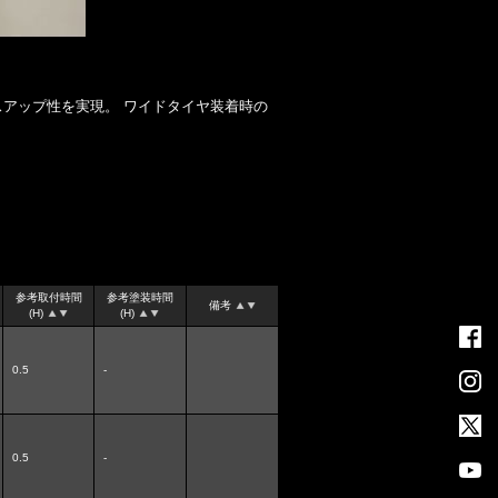
アップ性を実現。 ワイドタイヤ装着時の
参考取付時間
参考塗装時間
備考
(H)
(H)
0.5
-
0.5
-