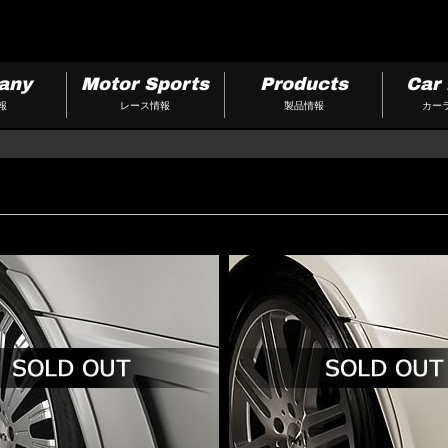
any
Motor Sports
Products
Car 
報
レース情報
製品情報
カー