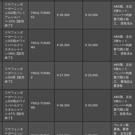
リヤフェンダ
ABS製、左右
ーガーニッシ
2個セット、
ュGS用(プレミ
75611-TUS90-
¥ 36,300
¥ 33,000
バンパー内側
アムシルバ
S1
要穴開け加
ー:1F2)【販売
工、 塗装済み
終了】
リヤフェンダ
ーガーニッシ
ABS製、左右
ュGS用(ホワイ
2個セット、
75611-TUS90-
トパールクリ
¥ 36,300
¥ 33,000
バンパー内側
W1
スタルシャイ
要穴開け加
ン:062)【販売
工、 塗装済み
終了】
ABS製、左右
リヤフェンダ
2個セット、
ーガーニッシ
75611-TUS90-
バンパー内側
¥ 27,500
¥ 25,000
ュGS用【販売
Z
要穴開け加
終了】
工、 素地品は
要塗装
リヤフェンダ
ーガーニッシ
ABS製、左右
ュGS用(ホワイ
2個セット、
75611-TUS90-
トパールクリ
¥ 36,300
¥ 33,000
バンパー内側
W2
スタルシャイ
要穴開け加
ン:077)【販売
工、塗装済み
終了】
ウレタン製、
リヤフェンダ
素地、要塗
ーガーニッシ
装、 左右2個