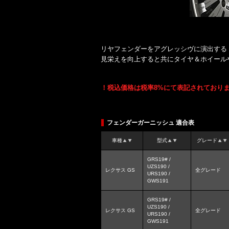
リヤフェンダーをアグレッシヴに演出する
見栄えを向上すると共にタイヤ＆ホイール
！税込価格は税率8%にて表記されており
フェンダーガーニッシュ 適合表
車種
型式
グレード
GRS19# /
UZS190 /
レクサス GS
全グレード
URS190 /
GWS191
GRS19# /
UZS190 /
レクサス GS
全グレード
URS190 /
GWS191