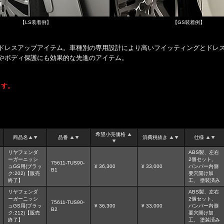
【LS装着例】
【GS装着例】
ドレスアップアイテム。車種別の専用設計により高いフイッティングとドレス
やボディ保護にも効果的な先進のアイテム。
ます。
希望小売価格
商品名
品番
消費税抜き
仕様
リヤフェンダ
ABS製、左右
ーガーニッシ
2個セット、
75611-TUS90-
ュGS用(ブラッ
¥ 36,300
¥ 33,000
バンパー内側
B1
ク:202)【販売
要穴開け加
終了】
工、 塗装済み
リヤフェンダ
ABS製、左右
ーガーニッシ
2個セット、
75611-TUS90-
ュGS用(ブラッ
¥ 36,300
¥ 33,000
バンパー内側
B2
ク:212)【販売
要穴開け加
終了】
工、 塗装済み