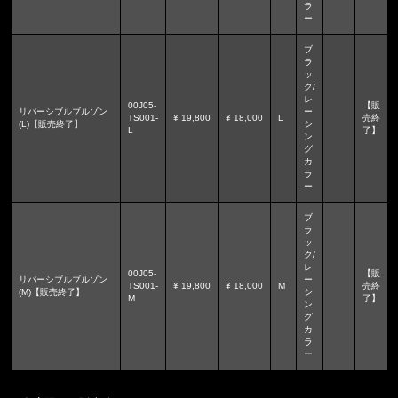
ラ
ー
ブ
ラ
ッ
ク/
レ
00J05-
【販
リバーシブルブルゾン
ー
TS001-
¥ 19,800
¥ 18,000
L
売終
(L)【販売終了】
シ
L
了】
ン
グ
カ
ラ
ー
ブ
ラ
ッ
ク/
レ
00J05-
【販
リバーシブルブルゾン
ー
TS001-
¥ 19,800
¥ 18,000
M
売終
(M)【販売終了】
シ
M
了】
ン
グ
カ
ラ
ー