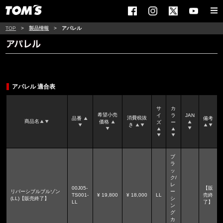
TOP
>
製品情報
>
アパレル
アパレル 適合表
サ
カ
希望小売
イ
ラ
JAN
消費税抜
品番
備考
商品名
価格
ズ
ー
き
ブ
ラ
ッ
ク/
レ
00J05-
【販
リバーシブルブルゾン
ー
TS001-
¥ 19,800
¥ 18,000
LL
売終
(LL)【販売終了】
シ
LL
了】
ン
グ
カ