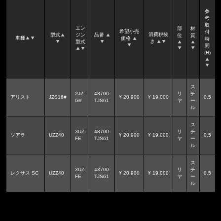
参
考
取
エン
部
材
希望小売
付
消費税抜
型式
ジン
品番
位
質
車種
価格
時
き
型式
間
(H)
ス
2JZ-
48700-
リ
チ
アリスト
JZS16#
¥ 20,900
¥ 19,000
0.5
G#
TJS61
ヤ
ー
ル
ス
3UZ-
48700-
リ
チ
ソアラ
UZZ40
¥ 20,900
¥ 19,000
0.5
FE
TJS61
ヤ
ー
ル
ス
3UZ-
48700-
リ
チ
レクサス SC
UZZ40
¥ 20,900
¥ 19,000
0.5
FE
TJS61
ヤ
ー
ル