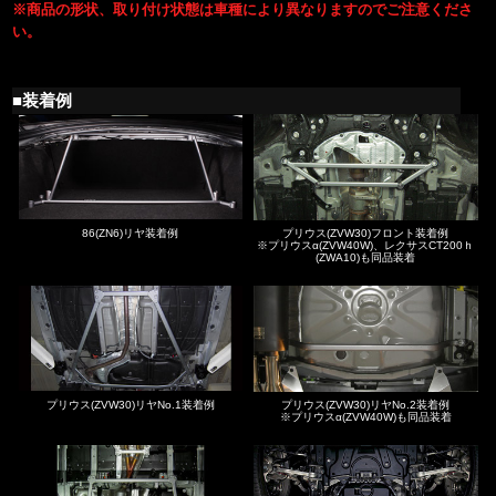
※商品の形状、取り付け状態は車種により異なりますのでご注意くださ
い。
■装着例
86(ZN6)リヤ装着例
プリウス(ZVW30)フロント装着例
※プリウスα(ZVW40W)、レクサスCT200ｈ
(ZWA10)も同品装着
プリウス(ZVW30)リヤNo.1装着例
プリウス(ZVW30)リヤNo.2装着例
※プリウスα(ZVW40W)も同品装着