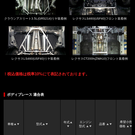
クラウンアスリート3.5L(GRS214)リヤ装着例
レクサスLS460(USF40)フロント装着例
レクサスLS460(USF40)リヤ装着例
レクサスCT200h(ZWA10)フロント装着例
！税込価格は税率10%にて表記されております。
ボディブレース 適合表
エンジン
希望小売
年式
車種
型式
品番
型式
価格