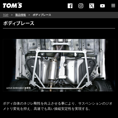
TOP
>
製品情報
>
ボディブレース
ボディ自体のネジレ剛性を向上させる事により、サスペンションのジオ
メトリ変化を抑え、高速でも高い操縦安定性を実現する。