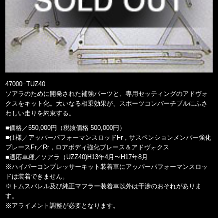
47000−TUZ40
ソアラのために開発された補強パーツと、専用セッティングのアドヴォ
クスをキット化。大いなる相乗効果が、スポーツコンバーチブルにふさ
わしい走りを約束する。
■価格／550,000円（税抜価格 500,000円）
■仕様／アッパーパフォーマンスロッドFr，サスペンションメンバー強化
ブレースFr／Rr，ロアボディ強化ブレース＆アドヴォクス
■適応車種／ソアラ（UZZ40)H13年4月〜H17年8月
※ハイパーコンプレッサーキット装着車にアッパーパフォーマンスロッ
ドは装着できません。
※トムスバレル及び純正マフラー装着車以外は干渉のおそれがありま
す。
※アライメント調整が必要となります。