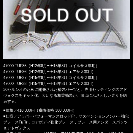
47000-TUF35（H12年8月〜H15年8月 コイルサス車用）
47000-TUF36（H12年8月〜H15年8月 エアサス車用）
47000-TUF37（H15年8月〜H18年8月 コイルサス車用）
47000-TUF38（H15年8月〜H18年8月 エアサス車用）
30セルシオのために開発された補強パーツと、専用セッティングのアド
ヴォクスをキット化。大いなる相乗効果が、頂点にふさわしい走りを約
束する。
■価格／418,000円（税抜価格 380,000円）
■仕様／アッパーパフォーマンスロッドFr，サスペンションメンバー強化
ブレースFr/Rr，ロアボディ強化ブレース，ブレース用アンダースパッツ
＆アドヴォクス