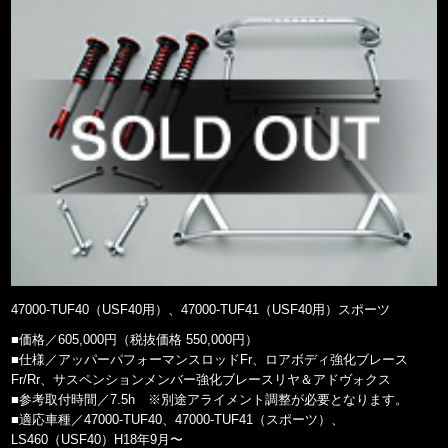
47000-TUF40（USF40用）、47000-TUF41（USF40用）スポーツ
■価格／605,000円（税抜価格 550,000円）
■仕様／アッパーパフォーマンスロッドFr、ロアボディ強化ブレース
Fr/Rr、サスペンションメンバー強化ブレースリヤ＆アドヴォクス
■参考取付時間／7.5h ※別途アライメント調整が必要となります。
■適応車種／47000-TUF40、47000-TUF41（スポーツ）、
LS460（USF40）H18年9月〜