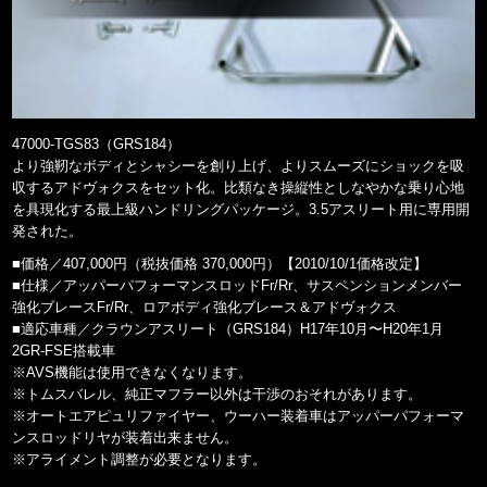
47000-TGS83（GRS184）
より強靭なボディとシャシーを創り上げ、よりスムーズにショックを吸
収するアドヴォクスをセット化。比類なき操縦性としなやかな乗り心地
を具現化する最上級ハンドリングパッケージ。3.5アスリート用に専用開
発された。
■価格／407,000円（税抜価格 370,000円）【2010/10/1価格改定】
■仕様／アッパーパフォーマンスロッドFr/Rr、サスペンションメンバー
強化ブレースFr/Rr、ロアボディ強化ブレース＆アドヴォクス
■適応車種／クラウンアスリート（GRS184）H17年10月〜H20年1月
2GR-FSE搭載車
※AVS機能は使用できなくなります。
※トムスバレル、純正マフラー以外は干渉のおそれがあります。
※オートエアピュリファイヤー、ウーハー装着車はアッパーパフォーマ
ンスロッドリヤが装着出来ません。
※アライメント調整が必要となります。