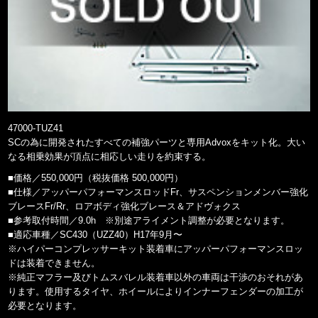
47000-TUZ41
SCの為に開発されたすべての補強パーツと専用Advoxをキット化。大い
なる相乗効果が頂点に相応しい走りを約束する。
■価格／550,000円（税抜価格 500,000円）
■仕様／アッパーパフォーマンスロッドFr、サスペンションメンバー強化
ブレースFr/Rr、ロアボディ強化ブレース＆アドヴォクス
■参考取付時間／9.0h ※別途アライメント調整が必要となります。
■適応車種／SC430（UZZ40）H17年9月〜
※ハイパーコンプレッサーキット装着車にアッパーパフォーマンスロッ
ドは装着できません。
※純正マフラー及びトムスバレル装着車以外の車両は干渉のおそれがあ
ります。使用するタイヤ、ホイールによりインナーフェンダーの加工が
必要となります。