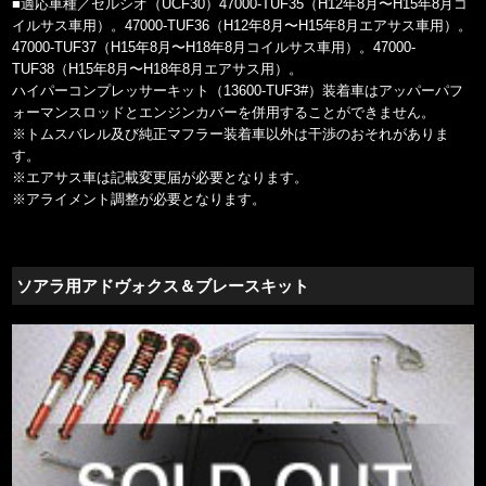
■適応車種／セルシオ（UCF30）47000-TUF35（H12年8月〜H15年8月コ
イルサス車用）。47000-TUF36（H12年8月〜H15年8月エアサス車用）。
47000-TUF37（H15年8月〜H18年8月コイルサス車用）。47000-
TUF38（H15年8月〜H18年8月エアサス用）。
ハイパーコンプレッサーキット（13600-TUF3#）装着車はアッパーパフ
ォーマンスロッドとエンジンカバーを併用することができません。
※トムスバレル及び純正マフラー装着車以外は干渉のおそれがありま
す。
※エアサス車は記載変更届が必要となります。
※アライメント調整が必要となります。
ソアラ用アドヴォクス＆ブレースキット