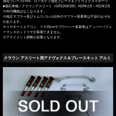
強化ブレースFr/Rr、ロアボディ強化ブレース＆アドヴォクススポーツ
■適応車種／クラウンアスリート（GRS204/200）H20年2月～H22年2月
※AVS機能はなくなります。
※純正マフラー及びトムスバレル以外のマフラー装着車は干渉のおそれ
があります。
※リヤオートエアコン、リヤ20cmサブウーハー装着車はアッパーパフォ
ーマンスロッドリヤが装着てきません。
※アライメント調整が必要となります。
クラウン アスリート用アドヴォクス＆ブレースキット アルミ