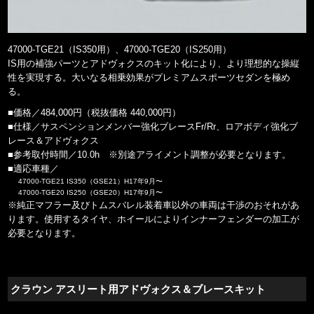
47000-TGE21（IS350用）、47000-TGE20（IS250用）
IS用の補強パーツとアドヴォクスのキット化により、より理想的な操縦
性を実現する。大いなる相乗効果がプレミアムスポーツセダンを極め
る。
■価格／484,000円（税抜価格 440,000円）
■仕様／サスペンションメンバー強化ブレースFr/Rr、ロアボディ強化ブ
レース＆アドヴォクス
■参考取付時間／10.0h ※別途アライメント調整が必要となります。
■適応車種／
47000-TGE21 IS350（GSE21）H17年9月〜
47000-TGE20 IS250（GSE20）H17年9月〜
※純正マフラー及びトムスバレル装着車以外の車両は干渉のおそれがあ
ります。使用するタイヤ、ホイールによりインナーフェンダーの加工が
必要となります。
クラウン アスリート用アドヴォクス＆ブレースキット