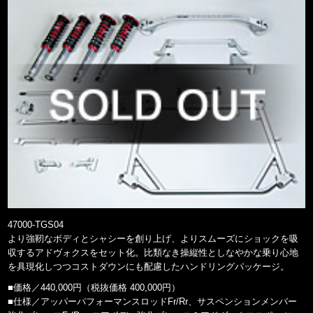
47000-TGS04
より強靭なボディとシャシーを創り上げ、よりスムーズにショックを吸
収するアドヴォクスをセット化。比類なき操縦性としなやかな乗り心地
を具現化しつつコストダウンにも配慮したハンドリングパッケージ。
■価格／440,000円（税抜価格 400,000円）
■仕様／アッパーパフォーマンスロッドFr/Rr、サスペンションメンバー