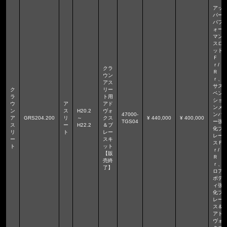
アッ
パー
パフ
ォー
マン
スロ
ッド
Ｆ
ｒ/
クラ
Ｒ
ウン
ｒ、
アス
サス
ク
リー
ペン
ラ
ト用
ショ
ウ
ア
アド
ンメ
ン
ス
H20.2
ヴォ
47000-
ンバ
ア
GRS204.200
リ
～
クス
¥ 440,000
¥ 400,000
TGS04
ー強
ス
ー
H22.2
＆ブ
化ブ
リ
ト
レー
レー
ー
スキ
スＦ
ト
ット
ｒ/
【販
Ｒ
売終
ｒ、
了】
ロア
ボデ
ィ強
化ブ
レー
ス＆
アド
ヴォ