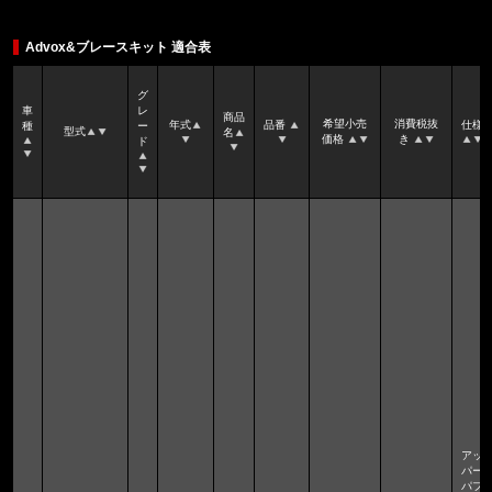
Advox&ブレースキット 適合表
グ
車
レ
商品
希望小売
消費税抜
年式
品番
仕様
種
ー
型式
名
価格
き
ド
アッ
パー
パフ