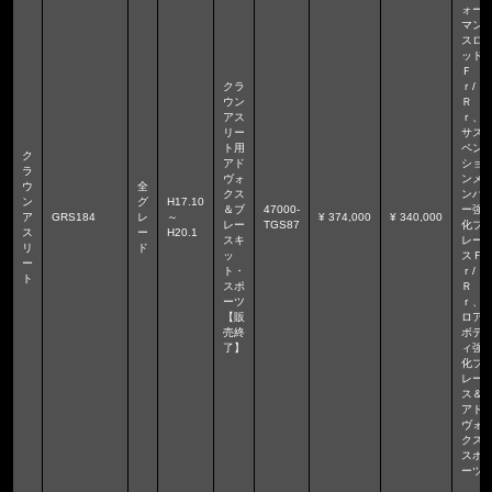
ォー
マン
スロ
ッド
Ｆ
クラ
ｒ/
ウン
Ｒ
アス
ｒ、
リー
サス
ト用
ペン
ク
アド
ショ
ラ
ヴォ
ンメ
ウ
全
クス
ンバ
ン
グ
H17.10
＆ブ
47000-
ー強
ア
GRS184
レ
～
¥ 374,000
¥ 340,000
レー
TGS87
化ブ
ス
ー
H20.1
スキ
レー
リ
ド
ッ
スＦ
ー
ト・
ｒ/
ト
スポ
Ｒ
ーツ
ｒ、
【販
ロア
売終
ボデ
了】
ィ強
化ブ
レー
ス＆
アド
ヴォ
クス
スポ
ーツ