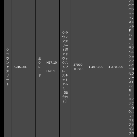
アッ
パー
パフ
ォー
マン
スロ
ッド
Ｆ
クラ
ｒ/
ウン
Ｒ
アス
ｒ、
リー
サス
ク
ト用
ペン
ラ
アド
ショ
ウ
全
ヴォ
ンメ
ン
グ
H17.10
クス
47000-
ンバ
ア
GRS184
レ
～
＆ブ
¥ 407,000
¥ 370,000
TGS83
ー強
ス
ー
H20.1
レー
化ブ
リ
ド
スキ
レー
ー
ット
スＦ
ト
アル
ｒ/
ミ
Ｒ
【販
ｒ、
売終
ロア
了】
ボデ
ィ強
化ブ
レー
ス＆
アド
ヴォ
クス