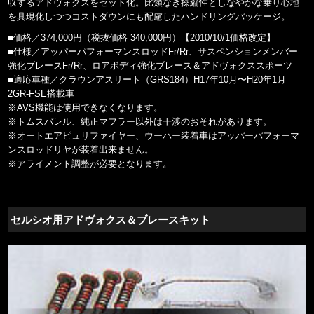
収するアドヴォクスをセット化。比類なき操縦性としなやかな乗り心地
を具現化しつつコストダウンにも配慮したハンドリングパッケージ。
■価格／374,000円（税抜価格 340,000円）【2010/10/1価格改定】
■仕様／アッパーパフォーマンスロッドFr/Rr、サスペンションメンバー
強化ブレースFr/Rr、ロアボディ強化ブレース＆アドヴォクススポーツ
■適応車種／クラウンアスリート（GRS184）H17年10月〜H20年1月
2GR-FSE搭載車
※AVS機能は使用できなくなります。
※トムスバレル、純正マフラー以外は干渉のおそれがあります。
※オートエアピュリファイヤー、ウーハー装着車はアッパーパフォーマ
ンスロッドリヤが装着出来ません。
※アライメント調整が必要となります。
セルシオ用アドヴォクス＆ブレースキット