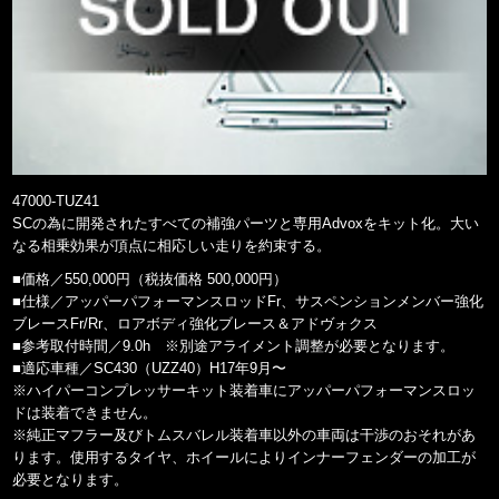
47000-TUZ41
SCの為に開発されたすべての補強パーツと専用Advoxをキット化。大い
なる相乗効果が頂点に相応しい走りを約束する。
■価格／550,000円（税抜価格 500,000円）
■仕様／アッパーパフォーマンスロッドFr、サスペンションメンバー強化
ブレースFr/Rr、ロアボディ強化ブレース＆アドヴォクス
■参考取付時間／9.0h ※別途アライメント調整が必要となります。
■適応車種／SC430（UZZ40）H17年9月〜
※ハイパーコンプレッサーキット装着車にアッパーパフォーマンスロッ
ドは装着できません。
※純正マフラー及びトムスバレル装着車以外の車両は干渉のおそれがあ
ります。使用するタイヤ、ホイールによりインナーフェンダーの加工が
必要となります。