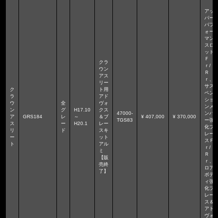
アッ
パー
パフ
ォー
マン
スロ
ッド
Ｆ
クラ
ｒ/
ウン
Ｒ
アス
ｒ、
リー
サス
ク
ト用
ペン
ラ
アド
ショ
ウ
全
ヴォ
ンメ
ン
グ
H17.10
クス
47000-
ンバ
ア
GRS184
レ
～
＆ブ
¥ 407,000
¥ 370,000
TGS83
ー強
ス
ー
H20.1
レー
化ブ
リ
ド
スキ
レー
ー
ット
スＦ
ト
アル
ｒ/
ミ
Ｒ
【販
ｒ、
売終
ロア
了】
ボデ
ィ強
化ブ
レー
ス＆
アド
ヴォ