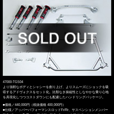
47000-TGS04
より強靭なボディとシャシーを創り上げ、よりスムーズにショックを吸
収するアドヴォクスをセット化。比類なき操縦性としなやかな乗り心地
を具現化しつつコストダウンにも配慮したハンドリングパッケージ。
■価格／440,000円（税抜価格 400,000円）
■仕様／アッパーパフォーマンスロッドFr/Rr、サスペンションメンバー