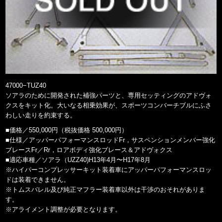
47000−TUZ40
ソアラのために開発された補強パーツと、専用セッティングのアドヴォ
クスをキット化。大いなる相乗効果が、スポーツコンバーチブルにふさ
わしい走りを約束する。
■価格／550,000円（税抜価格 500,000円）
■仕様／アッパーパフォーマンスロッドFr，サスペンションメンバー強化
ブレースFr／Rr，ロアボディ強化ブレース＆アドヴォクス
■適応車種／ソアラ（UZZ40)H13年4月〜H17年8月
※ハイパーコンプレッサーキット装着車にアッパーパフォーマンスロッ
ドは装着できません。
※トムスバレル及び純正マフラー装着車以外は干渉のおそれがありま
す。
※アライメント調整が必要となります。