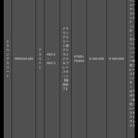
パフ
ォー
マン
スロ
ッド
Ｆ
ｒ/
クラ
Ｒ
ウン
ｒ、
アス
サス
ク
リー
ペン
ラ
ト用
ショ
ウ
ア
アド
ンメ
ン
ス
H20.2
ヴォ
47000-
ンバ
ア
GRS204.200
リ
～
クス
¥ 440,000
¥ 400,000
TGS04
ー強
ス
ー
H22.2
＆ブ
化ブ
リ
ト
レー
レー
ー
スキ
スＦ
ト
ット
ｒ/
【販
Ｒ
売終
ｒ、
了】
ロア
ボデ
ィ強
化ブ
レー
ス＆
アド
ヴォ
クス