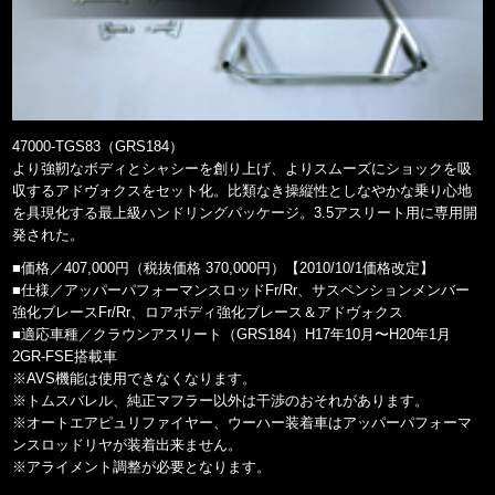
47000-TGS83（GRS184）
より強靭なボディとシャシーを創り上げ、よりスムーズにショックを吸
収するアドヴォクスをセット化。比類なき操縦性としなやかな乗り心地
を具現化する最上級ハンドリングパッケージ。3.5アスリート用に専用開
発された。
■価格／407,000円（税抜価格 370,000円）【2010/10/1価格改定】
■仕様／アッパーパフォーマンスロッドFr/Rr、サスペンションメンバー
強化ブレースFr/Rr、ロアボディ強化ブレース＆アドヴォクス
■適応車種／クラウンアスリート（GRS184）H17年10月〜H20年1月
2GR-FSE搭載車
※AVS機能は使用できなくなります。
※トムスバレル、純正マフラー以外は干渉のおそれがあります。
※オートエアピュリファイヤー、ウーハー装着車はアッパーパフォーマ
ンスロッドリヤが装着出来ません。
※アライメント調整が必要となります。