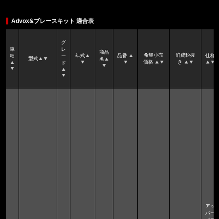
Advox&ブレースキット 適合表
グ
車
レ
商品
希望小売
消費税抜
年式
品番
仕様
種
ー
型式
名
価格
き
ド
アッ
パー