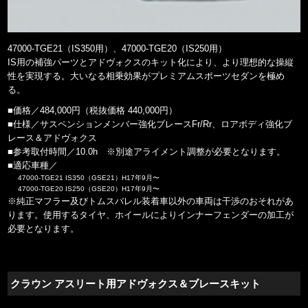
47000-TGE21（IS350用）、47000-TGE20（IS250用）
IS用の補強パーツとアドヴォクスのキット化により、より理想的な操縦
性を実現する。大いなる相乗効果がプレミアムスポーツセダンを極め
る。
■価格／484,000円（税抜価格 440,000円）
■仕様／サスペンションメンバー強化ブレースFr/Rr、ロアボディ強化ブ
レース＆アドヴォクス
■参考取付時間／10.0h ※別途アライメント調整が必要となります。
■適応車種／
47000-TGE21 IS350（GSE21）H17年9月〜
47000-TGE20 IS250（GSE20）H17年9月〜
※純正マフラー及びトムスバレル装着車以外の車両は干渉のおそれがあ
ります。使用するタイヤ、ホイールによりインナーフェンダーの加工が
必要となります。
クラウン アスリート用アドヴォクス＆ブレースキット