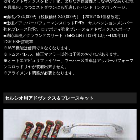
収するアドヴォクスをセット化。比類なき操縦性としなやかな乗り心地
を具現化しつつコストダウンにも配慮したハンドリングパッケージ。
■価格／374,000円（税抜価格 340,000円）【2010/10/1価格改定】
■仕様／アッパーパフォーマンスロッドFr/Rr、サスペンションメンバー
強化ブレースFr/Rr、ロアボディ強化ブレース＆アドヴォクススポーツ
■適応車種／クラウンアスリート（GRS184）H17年10月〜H20年1月
2GR-FSE搭載車
※AVS機能は使用できなくなります。
※トムスバレル、純正マフラー以外は干渉のおそれがあります。
※オートエアピュリファイヤー、ウーハー装着車はアッパーパフォーマ
ンスロッドリヤが装着出来ません。
※アライメント調整が必要となります。
セルシオ用アドヴォクス＆ブレースキット