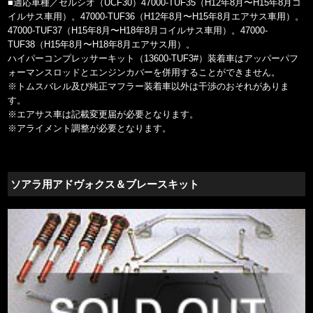
■適応車種／セルシオ（UCF30）47000-TUF35（H12年8月〜H15年8月コ
イルサス車用）。47000-TUF36（H12年8月〜H15年8月エアサス車用）。
47000-TUF37（H15年8月〜H18年8月コイルサス車用）。47000-
TUF38（H15年8月〜H18年8月エアサス用）。
ハイパーコンプレッサーキット（13600-TUF3#）装着車はアッパーパフ
ォーマンスロッドとエンジンカバーを併用することができません。
※トムスバレル及び純正マフラー装着車以外は干渉のおそれがありま
す。
※エアサス車は記載変更届が必要となります。
※アライメント調整が必要となります。
ソアラ用アドヴォクス＆ブレースキット