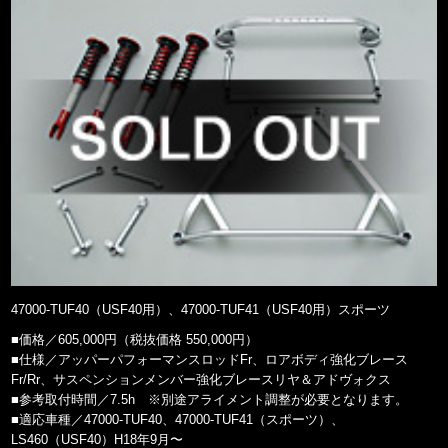
47000-TUF40（USF40用）、47000-TUF41（USF40用）スポーツ
■価格／605,000円（税抜価格 550,000円）
■仕様／アッパーパフォーマンスロッドFr、ロアボディ強化ブレース
Fr/Rr、サスペンションメンバー強化ブレースリヤ＆アドヴォクス
■参考取付時間／7.5h ※別途アライメント調整が必要となります。
■適応車種／47000-TUF40、47000-TUF41（スポーツ）、
LS460（USF40）H18年9月〜