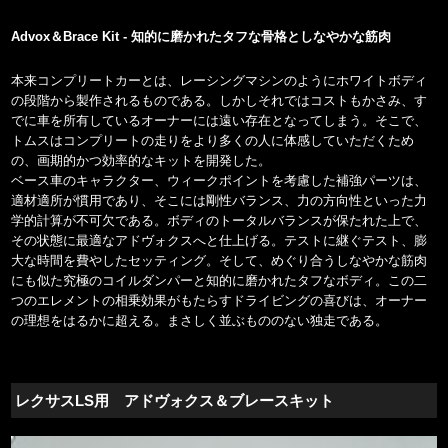
Advox＆Brace Kit - 知的に磨かれたタフな骨格としなやかな筋肉
本来コンプリートカーとは、レーシングマシンのようにホワイトボディ
の段階から製作されるものである。しかしそれではコストもかさみ、す
でに車を所有しているオーナーには遠い存在となってしまう。そこで、
トムスはコンプリートの走りをより多くの人に体感していただくため
の、画期的かつ効率的なキットを開発した。
ベース車のキャラクター、ウィークポイントを考慮した補強パーツは、
適材適所が慣用であり、そこには剛性バランス、力の方向性といった力
学的計算が不可欠である。ボディのトータルバランスが保たれた上で、
その状態に最適なアドヴォクスへと仕上げる。テストに継ぐテスト、膨
大な時間を費やしたセッティング。そして、めぐり合うしなやかな筋肉
にも似た究極のコイルダンパーと知的に磨かれたタフなボディ。この二
つのエレメントの相乗効果がもたらすドライビングの喜びは、オーナー
の理想をはるかに超える。まさしく並ぶもののない独走である。
レクサスLS用 アドヴォクス＆ブレースキット