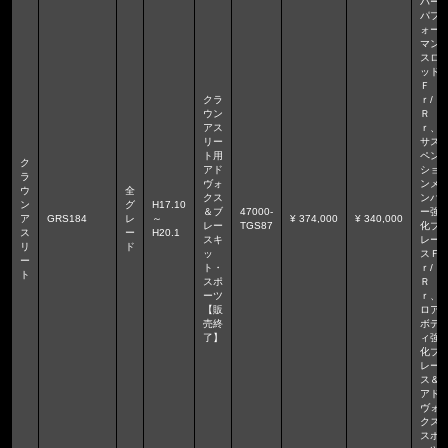
パー
パフ
ォー
マン
スロ
ッド
Ｆ
クラ
ｒ/
ウン
Ｒ
アス
ｒ、
リー
サス
ト用
ペン
ク
アド
ショ
ラ
ヴォ
ンメ
ウ
全
クス
ンバ
ン
グ
H17.10
＆ブ
47000-
ー強
ア
GRS184
レ
～
¥ 374,000
¥ 340,000
レー
TGS87
化ブ
ス
ー
H20.1
スキ
レー
リ
ド
ッ
スＦ
ー
ト・
ｒ/
ト
スポ
Ｒ
ーツ
ｒ、
【販
ロア
売終
ボデ
了】
ィ強
化ブ
レー
ス＆
アド
ヴォ
クス
スポ