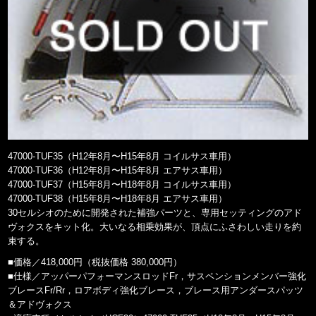
47000-TUF35（H12年8月〜H15年8月 コイルサス車用）
47000-TUF36（H12年8月〜H15年8月 エアサス車用）
47000-TUF37（H15年8月〜H18年8月 コイルサス車用）
47000-TUF38（H15年8月〜H18年8月 エアサス車用）
30セルシオのために開発された補強パーツと、専用セッティングのアド
ヴォクスをキット化。大いなる相乗効果が、頂点にふさわしい走りを約
束する。
■価格／418,000円（税抜価格 380,000円）
■仕様／アッパーパフォーマンスロッドFr，サスペンションメンバー強化
ブレースFr/Rr，ロアボディ強化ブレース，ブレース用アンダースパッツ
＆アドヴォクス