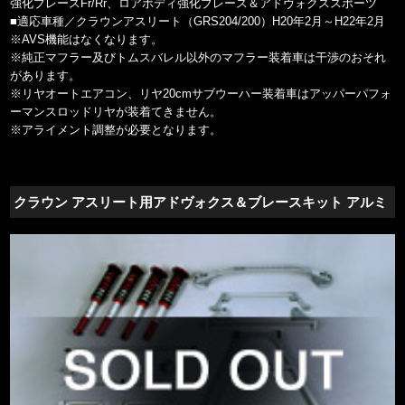
強化ブレースFr/Rr、ロアボディ強化ブレース＆アドヴォクススポーツ
■適応車種／クラウンアスリート（GRS204/200）H20年2月～H22年2月
※AVS機能はなくなります。
※純正マフラー及びトムスバレル以外のマフラー装着車は干渉のおそれ
があります。
※リヤオートエアコン、リヤ20cmサブウーハー装着車はアッパーパフォ
ーマンスロッドリヤが装着てきません。
※アライメント調整が必要となります。
クラウン アスリート用アドヴォクス＆ブレースキット アルミ