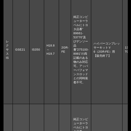
純正コンピ
ューターラ
ベルにトヨ
タ品番”
89661-
53770”及
レ
びデンソー
ハイパーコンプレッ
ク
H18.8
品
2GR-
サーキットＶ
136
サ
GSE21
IS350
～
番”275100-
FE
6（2GR-FE）用
TGE
ス
H19.7
8981”の両
【販売終了】
IS
記載のある
物のみ対応
可。アッパ
ーパフォマ
ンスロッド
との同時装
着不可。
純正コンピ
ューターラ
ベルにトヨ