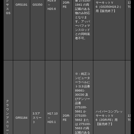
ク
H19.9
番 275100-
2GR-
サーキットＶ
136
サ
GRS191
GS350
～
1941 の両
FE
6（GS350H19.2-）
TGS
ス
H20.6
記載のある
用【販売終了】
GS
物のみ対応
となりま
す。アッパ
ーパフォマ
ンスロッド
との同時装
着不可。
※：純正コ
ンピュータ
ーラベルに
トヨタ品番
89661-
30C00 及
びデンソー
ク
品番
ラ
275100-
ウ
5661 か
ハイパーコンプレッ
ン
3.5ア
H17.10
2GR-
275100-
サーキットＶ
136
ア
GRS184
スリー
～
FE
5662 また
6（2GR-FE）用
TGS
ス
ト
H20.1
は 275100-
【販売終了】
リ
5663 の両
ー
記載のある