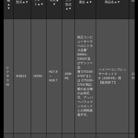
年式
ジン
品
種
型式
適合
商品名
ド
型式
純正コンピ
ューターラ
ベルにトヨ
タ品番”
89661-
53620”及
びデンソー
レ
品
ハイパーコンプレッ
ク
H17.8
番”275100-
2GR-
サーキットＶ
136
サ
GSE21
IS350
～
3762”また
FE
6（2GR-FE）用
TGE
ス
H18.7
は 275100-
【販売終了】
IS
3763”両記
載のある物
のみ対応
可。アッパ
ーパフォマ
ンスロッド
との同時装
着不可。