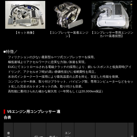
【キット画像】
【コンプレッサー装着エンジ
【コンプレッサー専用エンジン
ン】
カバー装着状態】
■特徴／
フィリクションの少ない最新型ルーツ式コンプレッサーを採用。
極低速域よりアクセルワークに忠実な力強い加速を実現。
EUCにてコントロールされる電磁クラッチの採用により、鋭いレスポンスと低負荷時(アイ
ドリング、アクセルオフ時)の高い静粛性並びに省燃費性を両立。
水冷式インタークーラー採用により吸気温度の上昇を抑え、安定した性能を発揮。
コンプレッサー本体、取り付けブラケット、パイピング類、専用コンピューターなどをセッ
ト化した完全ボルトオンキットの為、取り付けも容易。
高性能に裏付けられた確かな耐久性（一年間もしくは20,000km保証）
V6エンジン用コンプレッサー 適
合表
エン
車
グレー