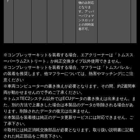
ト
物のみ対応
となりま
す。アッパ
ーパフォマ
ンスロッド
との同時装
着不可。
※コンプレッサーキットを装着する場合、エアクリーナーは「トムスス
ーパーラム2ストリート」か純正交換タイプ以外使用できません。
※コンプレッサーキットを装着する場合、マフラーは「トムスバレル」
の装着を推奨します。他マフラーについては、熱害やマッチングにご注
意ください
※車両コンピューターの書き換えが必要となります。その間、約2週間車
両が動かせませんので予めご了承ください。
※トムスTEC2システム以外ではECUデータの書き換えは出来ません。ま
た、別の方法で上書きした場合は本製品のデータが削除される場合があ
ります。削除されたデータの復元は出来ません。
※本製品を装着後は純正のデータ更新サービスには対応できません。ご
了承下さい。
※取付には純正消耗交換部品が必要となります。取り扱い説明書に記載
された純正部品をご用意下さい。