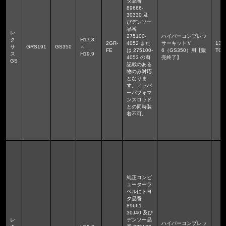
タ品番
89666-
30330 及
びデンソー
品番
レ
275100-
ハイパーコンプレッ
ク
H17.8
2GR-
4052 また
サーキットＶ
136
サ
GRS191
GS350
～
FE
は 275100-
6（GS350）用【販
TGS
ス
H19.9
4053 の両
売終了】
GS
記載のある
物のみ対応
となりま
す。アッパ
ーパフォマ
ンスロッド
との同時装
着不可。
純正コンピ
ューターラ
ベルにトヨ
タ品番
89661-
30J40 及び
レ
デンソー品
ハイパーコンプレッ