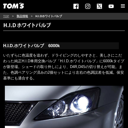
TOP
>
製品情報
>
H.I.Dホワイトバルブ
H.I.D.ホワイトバルブ 6000k
いたずらに色温度を追わず、ドライビングのしやすさと、美しさにこだ
わった純正H.I.D車用交換バルブ「H.I.D.ホワイトバルブ」に6000kタイプ
が新登場。シェードの取り外しにより、D4R,D4Sの切り替えが可能。ま
た、色調ペアリング済みの2個セットにより左右の色調誤差を低減。保安
基準にも適合する。