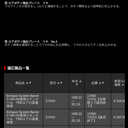
⑤ ロアボディ強化ブレース リヤ
フロアトンネル部分をしっかりと補強することで、ボディ剛性をより効率的に向上させる。
⑥ ロアボディ強化ブレース リヤ No.2
ボディ後端を補強することでリヤのねじれを抑制し、リヤのスタビリティを向上させる。
適応製品一覧
年式
希望小売
商品名
型式
品番
価格
Exhaust System Barrel
17400-
H28.12
C-HR HV車用ステンテ
TZX11【在庫
ZYX10
～
¥ 154,000
ール TRDエアロ装着
限りで販売終
R1.10
車用
了】
Exhaust System Barrel
H28.12
17400-
C-HR HV車用チタンテ
ZYX10
～
TZX13【販売
¥ 187,000
ール TRDエアロ装着
R1.10
終了】
車用