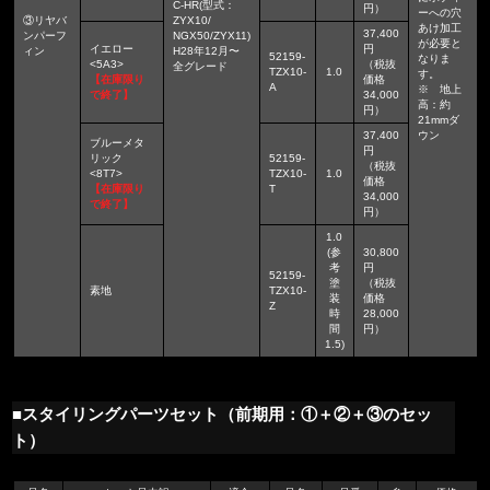
C-HR(型式：
円）
ーへの穴
③リヤバ
ZYX10/
あけ加工
37,400
ンパーフ
NGX50/ZYX11)
が必要と
イエロー
円
ィン
H28年12月〜
52159-
なりま
<5A3>
（税抜
全グレード
TZX10-
1.0
す。
【在庫限り
価格
A
※ 地上
で終了】
34,000
高：約
円）
21mmダ
37,400
ウン
ブルーメタ
円
リック
52159-
（税抜
<8T7>
TZX10-
1.0
価格
【在庫限り
T
34,000
で終了】
円）
1.0
(参
30,800
考
円
52159-
塗
（税抜
素地
TZX10-
装
価格
Z
時
28,000
間
円）
1.5)
■スタイリングパーツセット（前期用：①＋②＋③のセッ
ト）