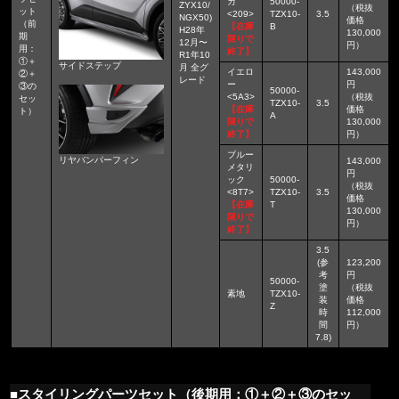
カ
50000-
ZYX10/
（税抜
ット
<209>
TZX10-
3.5
NGX50)
価格
（前
【在庫
B
H28年
130,000
期
限りで
12月〜
円）
用：
終了】
R1年10
①＋
サイドステップ
月 全グ
イエロ
143,000
②＋
レード
ー
円
③の
50000-
<5A3>
（税抜
セッ
TZX10-
3.5
【在庫
価格
ト）
A
限りで
130,000
終了】
円）
ブルー
リヤバンパーフィン
143,000
メタリ
円
ック
50000-
（税抜
<8T7>
TZX10-
3.5
価格
【在庫
T
130,000
限りで
円）
終了】
3.5
(参
123,200
考
円
50000-
塗
（税抜
素地
TZX10-
装
価格
Z
時
112,000
間
円）
7.8)
■スタイリングパーツセット（後期用：①＋②＋③のセッ