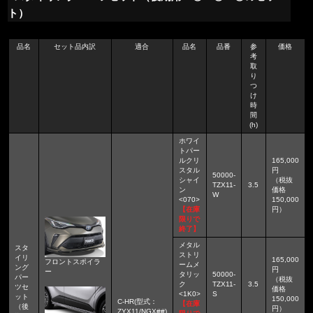
ト）
品名
セット品内訳
適合
品名
品番
参
価格
考
取
り
つ
け
時
間
(h)
ホワイ
トパー
ルクリ
165,000
スタル
円
50000-
シャイ
（税抜
TZX11-
3.5
ン
価格
W
<070>
150,000
【在庫
円）
限りで
終了】
メタル
スタ
ストリ
イリ
165,000
フロントスポイラ
ームメ
ング
円
ー
タリッ
50000-
パー
（税抜
ク
TZX11-
3.5
ツセ
価格
<1K0>
S
ット
150,000
C-HR(型式：
【在庫
（後
円）
ZYX11/NGX##)