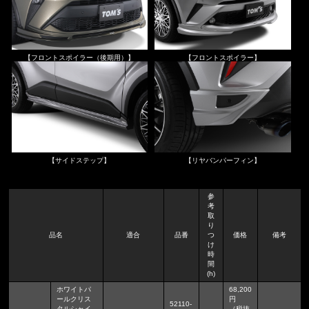
【フロントスポイラー（後期用）】
【フロントスポイラー】
【サイドステップ】
【リヤバンパーフィン】
参
考
取
り
品名
適合
品番
つ
価格
備考
け
時
間
(h)
ホワイトパ
68,200
ールクリス
円
52110-
タルシャイ
（税抜