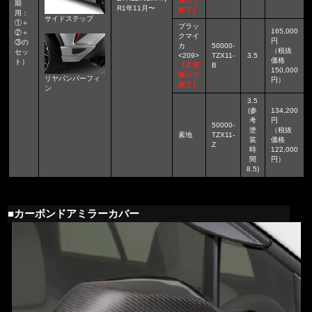
限りで
期
R1年11月〜
終了】
用：
サイドステップ
①＋
ブラッ
165,000
②＋
クマイ
円
③の
カ
50000-
（税抜
セッ
<209>
TZX11-
3.5
価格
ト）
【在庫
B
150,000
限りで
リヤバンパーフィ
円）
終了】
ン
3.5
(参
134,200
考
円
50000-
塗
（税抜
素地
TZX11-
装
価格
Z
時
122,000
間
円）
8.5)
■カーボンドアミラーカバー