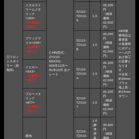
メタルスト
46,200
リームメタ
円
52110-
リック
（税抜
TZX10-
1.0
<1K0>
価格
S
【在庫限り
42,000
で終了】
円）
ABS製
46,200
素地品は
ブラックマ
円
要塗装
52110-
イカ<209>
（税抜
※装着時
TZX10-
1.0
【在庫限り
価格
にボディ
B
で終了】
42,000
C-HR(型式：
ーへの穴
円）
①フロン
ZYX10/
あけ加工
トスポイ
NGX50)
が必要と
46,200
ラー（前
H28年12月〜
なりま
イエロー
円
52110-
期用）
R1年10月 全グ
す。
<5A3>
（税抜
TZX10-
1.0
レード
※全長：
【在庫限り
価格
A
約39mm
で終了】
42,000
プラス
円）
地上高：
46,200
約15mm
ブルーメタ
円
ダウン
リック
52110-
（税抜
<8T7>
TZX10-
1.0
価格
【在庫限り
T
42,000
で終了】
円）
1.0
(参
39,600
考
円
52110-
塗
（税抜
素地
TZX10-
装
価格