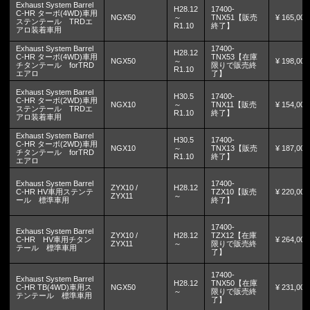
Exhaust System Barrel
H28.12
17400-
C-HR ターボ(4WD)車用
NGX50
～
TNX51【販売
¥ 165,000
ステンテール TRDエ
R1.10
終了】
アロ装着車用
Exhaust System Barrel
17400-
H28.12
C-HR ターボ(4WD)車用
TNX53【在庫
NGX50
～
¥ 198,000
チタンテール forTRD
限りで販売終
R1.10
エアロ
了】
Exhaust System Barrel
H30.5
17400-
C-HR ターボ(2WD)車用
NGX10
～
TNX11【販売
¥ 154,000
ステンテール TRDエ
R1.10
終了】
アロ装着車用
Exhaust System Barrel
H30.5
17400-
C-HR ターボ(2WD)車用
NGX10
～
TNX13【販売
¥ 187,000
チタンテール forTRD
R1.10
終了】
エアロ
Exhaust System Barrel
17400-
ZYX10 /
H28.12
C-HR HV車用ステンテ
TZX10【販売
¥ 220,000
ZYX11
～
ール 標準車用
終了】
17400-
Exhaust System Barrel
ZYX10 /
H28.12
TZX12【在庫
C-HR HV車用チタン
¥ 264,000
ZYX11
～
限りで販売終
テール 標準車用
了】
17400-
Exhaust System Barrel
H28.12
TNX50【在庫
C-HR TB(4WD)車用ス
NGX50
¥ 231,000
～
限りで販売終
テンテール 標準車用
了】