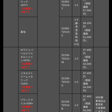
リック
51082-
（税抜
<8T7>
TZX10-
1.5
価格
【在庫限り
T
57,000
で終了】
円）
1.5
(参
56,100
考
円
51082-
塗
（税抜
素地
TZX10-
装
価格
Z
時
51,000
間
円）
4.0)
ホワイトパ
37,400
ールクリス
円
52159-
タルシャイ
（税抜
TZX10-
1.0
ン<070>
価格
W
【在庫限り
34,000
で終了】
円）
メタルスト
37,400
リームメタ
円
52159-
リック
（税抜
TZX10-
1.0
<1K0>
価格
S
【在庫限り
34,000
で終了】
円）
37,400
ABS製
ブラックマ
円
素地品は
52159-
イカ<209>
（税抜
要塗装
TZX10-
1.0
【在庫限り
価格
※装着時
B
で終了】
34,000
にボディ