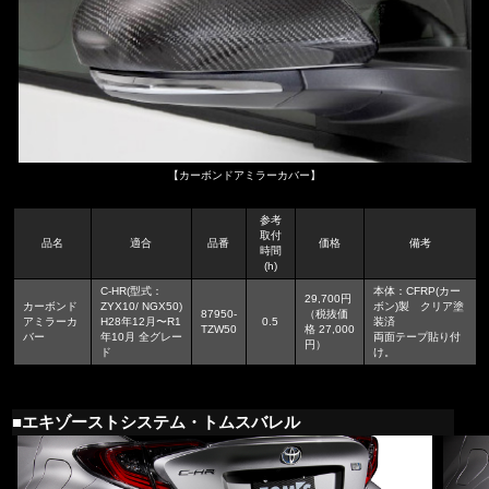
【カーボンドアミラーカバー】
参考
取付
品名
適合
品番
価格
備考
時間
(h)
C-HR(型式：
本体：CFRP(カー
29,700円
カーボンド
ZYX10/ NGX50)
ボン)製 クリア塗
87950-
（税抜価
アミラーカ
H28年12月〜R1
0.5
装済
TZW50
格 27,000
バー
年10月 全グレー
両面テープ貼り付
円）
ド
け。
■エキゾーストシステム・トムスバレル