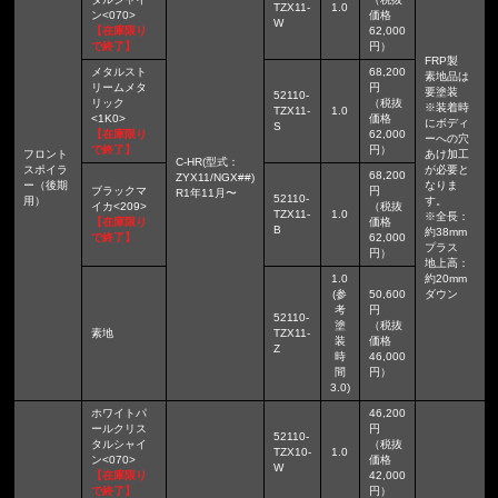
TZX11-
1.0
ン<070>
価格
W
【在庫限り
62,000
で終了】
円）
FRP製
メタルスト
68,200
素地品は
リームメタ
円
要塗装
52110-
リック
（税抜
※装着時
TZX11-
1.0
<1K0>
価格
にボディ
S
【在庫限り
62,000
ーへの穴
で終了】
円）
フロント
あけ加工
C-HR(型式：
スポイラ
が必要と
68,200
ZYX11/NGX##)
ー（後期
なりま
ブラックマ
円
R1年11月〜
52110-
用）
す。
イカ<209>
（税抜
TZX11-
1.0
※全長：
【在庫限り
価格
B
約38mm
で終了】
62,000
プラス
円）
地上高：
1.0
約20mm
(参
50,600
ダウン
考
円
52110-
塗
（税抜
素地
TZX11-
装
価格
Z
時
46,000
間
円）
3.0)
ホワイトパ
46,200
ールクリス
円
52110-
タルシャイ
（税抜
TZX10-
1.0
ン<070>
価格
W
【在庫限り
42,000
で終了】
円）