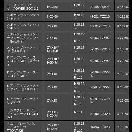
ブーストアップパー
H28.12
NGX50
22205-TS002
¥ 48,400
ツ POWER BOX 1.2
～
スポーツサスペンショ
H28.12
NGX50
48001-TZX10
¥ 162,800
ンキット
～
スポーツサスペンショ
H28.12
ZYX10
48001-TZX10
¥ 162,800
ンキット
～
サスペンションメンバ
H28.12
ーブレース・フロント
ZYX10
～
51403-TZW50
¥ 27,500
【販売終了】
R1.10
メンバーブレース・リ
ZYX1# /
H28.12
52295-TZX10
¥ 18,700
ヤ【販売終了】
NGX5#
～
ロアボディブレース・
ZYX1# /
H28.12
フロントNo.1【販売終
52296-TZW50
¥ 29,700
NGX5#
～
了】
H28.12
ロアボディブレース・
52296-TZW50-
ZYX10
～
¥ 13,200
フロントNo.2
02
R1.10
H28.12
ロアボディブレース・
ZYX10
～
52297-TZW50
¥ 26,400
リヤNo.1【販売終了】
R1.10
H28.12
ロアボディブレース・
52297-TZX10-
ZYX10
～
¥ 17,600
リヤNo.2
02
R1.10
トムスブレーキパッ
ZYX11 /
R1.11
ド・スポーツ FRONT
0449A-TS829
¥ 18,700
NGX##
～
829
トムスブレーキパッ
H28.12
ZYX10 /
ド・スポーツ
～
0449A-TS828
¥ 18,700
NGX##
FRONT828
R1.10