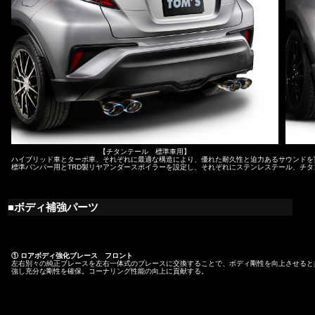
【チタンテール 標準車用】
ハイブリッド車とターボ車、それぞれに最適な構造により、優れた耐久性と迫力あるサウンドを
標準バンパー用とTRD製リヤアンダースポイラーを設定し、それぞれにステンレステール、チ
■ボディ補強パーツ
① ロアボディ強化ブレース フロント
左右別々の純正ブレースを左右一体式のブレースに交換することで、ボディ剛性を向上させると
強し充分な剛性を確保。コーナリング性能の向上に貢献する。