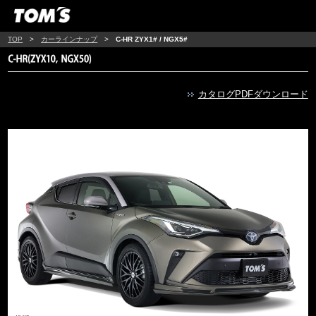
TOP
>
カーラインナップ
>
C-HR ZYX1# / NGX5#
カタログPDFダウンロード