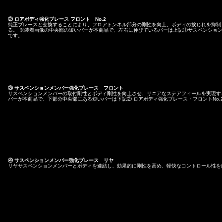
② ロアボディ強化ブレース フロント No.2
純正ブレースと交換することにより、フロアトンネル部分の剛性を向上。ボディの捩じれを抑制
る。 ※装着画像の中央部の短いバーが本商品で、左右に伸びているバーは上記①サスペンショ
です。
③ サスペンションメンバー強化ブレース フロント
サスペンションメンバーの取付剛性とボディ剛性を向上させ、リニアなステアフィールを実現す
バーが本商品で、下部分中央部にある短いバーは下記② ロアボディ強化ブレース・フロントNo.
④ サスペンションメンバー強化ブレース リヤ
リヤサスペンションメンバーとボディを連結し、効果的に剛性を高め、軽快なコントロール性を