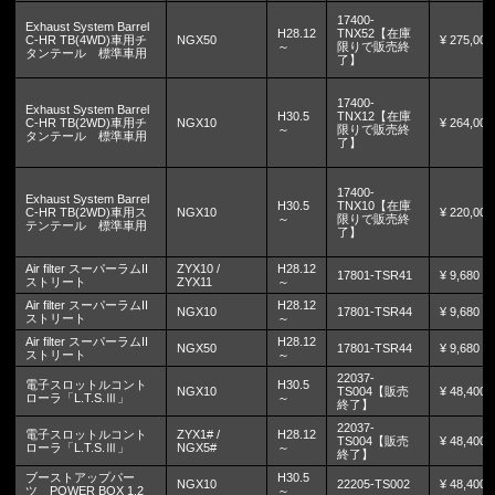
17400-
Exhaust System Barrel
H28.12
TNX52【在庫
C-HR TB(4WD)車用チ
NGX50
¥ 275,000
～
限りで販売終
タンテール 標準車用
了】
17400-
Exhaust System Barrel
H30.5
TNX12【在庫
C-HR TB(2WD)車用チ
NGX10
¥ 264,000
～
限りで販売終
タンテール 標準車用
了】
17400-
Exhaust System Barrel
H30.5
TNX10【在庫
C-HR TB(2WD)車用ス
NGX10
¥ 220,000
～
限りで販売終
テンテール 標準車用
了】
Air filter スーパーラムII
ZYX10 /
H28.12
17801-TSR41
¥ 9,680
ストリート
ZYX11
～
Air filter スーパーラムII
H28.12
NGX10
17801-TSR44
¥ 9,680
ストリート
～
Air filter スーパーラムII
H28.12
NGX50
17801-TSR44
¥ 9,680
ストリート
～
22037-
電子スロットルコント
H30.5
NGX10
TS004【販売
¥ 48,400
ローラ「L.T.S.Ⅲ」
～
終了】
22037-
電子スロットルコント
ZYX1# /
H28.12
TS004【販売
¥ 48,400
ローラ「L.T.S.Ⅲ」
NGX5#
～
終了】
ブーストアップパー
H30.5
NGX10
22205-TS002
¥ 48,400
ツ POWER BOX 1.2
～