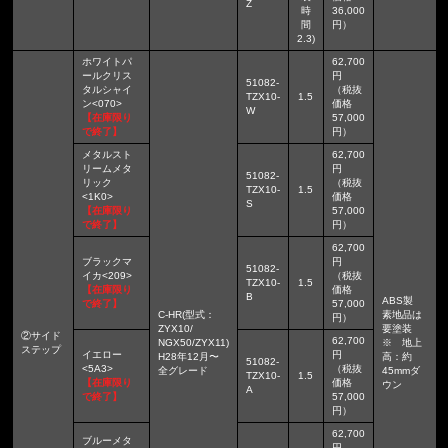
Z
時
36,000
間
円）
2.3)
ホワイトパ
62,700
ールクリス
円
51082-
タルシャイ
（税抜
TZX10-
1.5
ン<070>
価格
W
【在庫限り
57,000
で終了】
円）
メタルスト
62,700
リームメタ
円
51082-
リック
（税抜
TZX10-
1.5
<1K0>
価格
S
【在庫限り
57,000
で終了】
円）
62,700
ブラックマ
円
51082-
イカ<209>
（税抜
TZX10-
1.5
【在庫限り
価格
B
ABS製
で終了】
57,000
C-HR(型式：
素地品は
円）
ZYX10/
要塗装
②サイド
62,700
NGX50/ZYX11)
※ 地上
ステップ
イエロー
円
H28年12月〜
高：約
51082-
<5A3>
（税抜
全グレード
45mmダ
TZX10-
1.5
【在庫限り
価格
ウン
A
で終了】
57,000
円）
62,700
ブルーメタ
円