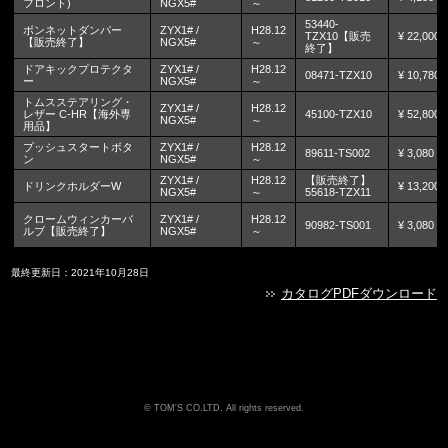
フロント)
NGX5#
～
53440-
ボンネットダンパー
ZYX1# /
H28.12
TZX10【販売
¥ 22,000
【販売終了】
NGX5#
～
終了】
ドアキックプロテクタ
ZYX1# /
H28.12
08471-TZX10
¥ 10,780
ー
NGX5#
～
トムスステアリング・
ZYX1# /
H28.12
レザー C-HR【海外専
45100-TZX10
¥ 52,800
NGX5#
～
用品】
プッシュスタートボタ
ZYX1# /
H28.12
89611-TS002
¥ 3,080
ン
NGX5#
～
ZYX1# /
H28.12
【販売終了】
ドリンクホルダーW
¥ 13,200
NGX5#
～
55618-TZX11
クロームウィンカーバ
ZYX1# /
H28.12
90982-TS001
¥ 3,080
ルブ【販売終了】
NGX5#
～
最終更新日：2021年10月28日
カタログPDFダウンロード
TOM'S CO.LTD. All rights reserved.