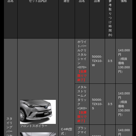
品名
セット品内訳
適合
品名
品番
参
価格
考
取
り
つ
け
時
間
(h)
ホワイ
トパー
ルクリ
143,000
スタル
円
50000-
シャイ
（税抜
TZX10-
3.5
ン
価格
W
<070>
130,000
【在庫
円）
限りで
終了】
メタル
ストリ
143,000
ームメ
円
タリッ
50000-
（税抜
ク
TZX10-
3.5
価格
<1K0>
S
130,000
【在庫
円）
限りで
スタ
終了】
イリ
フロントスポイラー
ング
ブラッ
C-HR(型
143,000
パー
クマイ
式：
円
ツセ