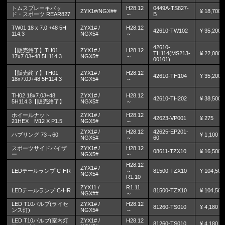
トムスブレーキパッ
H28.12
0449A-TS827-
ZYX1#/NGX##
¥ 18,700
ド・スポーツ REAR827
～
B
TW01 18 x 7.0 +48 5H
ZYX1# /
H28.12
42610-TW102
¥ 35,200
114.3
NGX5#
～
42610-
【販売終了】TH01
ZYX1# /
H28.12
TH114(MS213-
¥ 22,000
17x7.0J+48 5H114.3
NGX5#
～
00101)
【販売終了】TH01
ZYX1# /
H28.12
42610-TH104
¥ 35,200
18x7.0J+48 5H114.3
NGX5#
～
TH02 18x7.0J+48
ZYX1# /
H28.12
42610-TH202
¥ 38,500
5H114.3【販売終了】
NGX5#
～
ホイールナット
ZYX1# /
H28.12
42623-VP001
¥ 275
21HEX M12 X P1.5
NGX5#
～
ZYX1# /
H28.12
42625-EP201-
ハブリング 73→60
¥ 1,100
NGX5#
～
60
スポーツサイドバイザ
ZYX1# /
H28.12
08611-TZX10
¥ 16,500
ー
NGX5#
～
H28.12
ZYX1# /
LEDテールランプ C-HR
～
81500-TZX10
¥ 104,500
NGX5#
R1.10
ZYX11 /
R1.11
LEDテールランプ C-HR
81500-TZX10
¥ 104,500
NGX##
～
LED T10バルブ(ライセ
ZYX1# /
H28.12
81260-TS010
¥ 4,180
ンス灯)
NGX5#
～
LED T10バルブ(室内灯
ZYX1# /
H28.12
81260-TS010
¥ 4,180