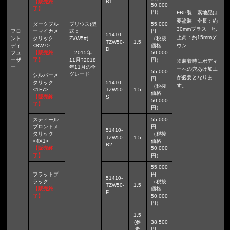
【販売終
B1
50,000
了】
円）
FRP製 素地品は
要塗装 全長：約
ダークブル
プリウス(型
55,000
30mmプラス 地
フロ
ーマイカメ
式：
円
51410-
上高：約15mmダ
ント
タリック
ZVW5#)
（税抜
TZW50-
1.5
ディ
<8W7>
価格
ウン
D
フュ
【販売終
2015年
50,000
ーザ
了】
11月?2018
円）
※装着時にボディ
ー
年11月の全
ーへの穴あけ加工
55,000
グレード
シルバーメ
が必要となりま
円
タリック
51410-
す。
（税抜
<1F7>
TZW50-
1.5
価格
【販売終
S
50,000
了】
円）
スティール
55,000
ブロンドメ
円
51410-
タリック
（税抜
TZW50-
1.5
<4X1>
価格
B2
【販売終
50,000
了】
円）
55,000
フラットブ
円
51410-
ラック
（税抜
TZW50-
1.5
【販売終
価格
F
了】
50,000
円）
1.5
(参
38,500
考
円