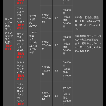
終了】
円）
アティ
59,400
チュー
円
ドブラ
52159-
プリウ
（税抜
ABS製 素地品は要塗
ック
TZW50-
1.5
リヤア
ス(型
価格
装 全長：約10mmプラ
<218>
B1
ンダー
式：
54,000
【販売
ス 地上高：約13mmダ
スポイ
ZVW5#)
円）
終了】
ウン
ラーN
タイプ
2015
ダーク
(純正マ
年11
※装着時にボディーへの
ブルー
59,400
フラー
月?
穴あけ加工が必要となり
マイカ
円
52159-
対応)
2018年
ます。標準車のリヤバン
メタリ
（税抜
TZW50-
1.5
【販売
11月の
ック
価格
パーガードを取り外す必
D
終了】
全グレ
<8W7>
54,000
要があります。
ード
【販売
円
終了】
シルバ
59,400
ーメタ
円
52159-
リック
（税抜
TZW50-
1.5
<1F7>
価格
S
【販売
54,000
終了】
円
スティ
ールブ
59,400
ロンド
円
52159-
メタリ
（税抜
TZW50-
1.5
ック
価格
B2
<4X1>
54,000
【販売
円