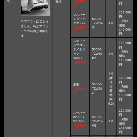
【販売終
応)
素地
円））
了】
159,500
シルバー
円
メタリッ
50000-
（税抜
※マフラーは含まれ
ク<1F7>
TZW50-
4.0
価格
ません。純正マフラ
【販売終
S
145,000
ーでの装着が可能で
了】
円）
す。
スティー
159,500
ルブロン
円
ドメタリ
50000-
（税抜
ック
TZW50-
4.0
価格
<4X1>
B2
145,000
【販売終
円）
了】
4.0
(参
112,200
考
円
素地
50000-
塗
（税抜
【販売終
TZW50-
装
価格
了】
Z
時
102,000
間
円）
9.3)
159,500
スーパー
円
ホワイト
50000-
（税抜
2<040>
TZW51-
4.0
価格
【販売終
W1
145,000
了】
円）