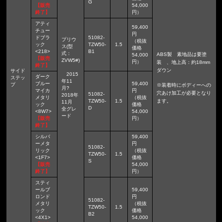
G
【販売
54,000
終了】
円）
アティ
59,400
チュー
円
ドブラ
51082-
プリウ
（税抜
ック
TZW50-
1.5
ス(型
価格
<218>
B1
式：
ABS製 素地品は要塗
54,000
【販売
ZVW5#)
円）
装 、地上高：約18mm
終了】
ダウン
サイド
2015
ダーク
ステッ
年11
ブルー
59,400
プ
※装着時にボディーへの
月?
マイカ
円
穴あけ加工が必要となり
51082-
2018年
メタリ
（税抜
TZW50-
1.5
ます。
11月
ック
価格
D
全グレ
<8W7>
54,000
ード
【販売
円）
終了】
シルバ
59,400
ーメタ
円
51082-
リック
（税抜
TZW50-
1.5
<1F7>
価格
S
【販売
54,000
終了】
円）
スティ
ールブ
59,400
ロンド
円
51082-
メタリ
（税抜
TZW50-
1.5
ック
価格
B2
<4X1>
54,000