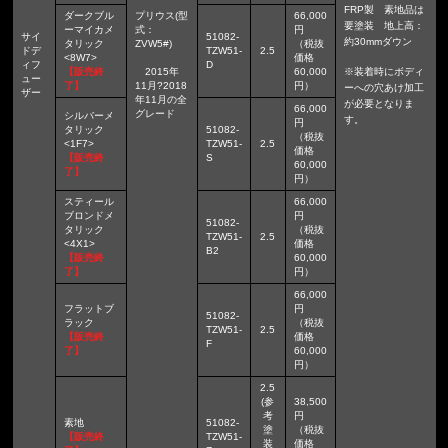
FRP製 素地品は
ダークブル
プリウス(型
66,000
要塗装 地上高：
ーマイカメ
式：
円
サイ
51082-
約30mmダウン
タリック
ZVW5#)
（税抜
ドデ
TZW51-
2.5
<8W7>
価格
ィフ
D
【販売終
2015年
60,000
※装着時にボディ
ュー
了】
11月?2018
円）
ーへの穴あけ加工
ザー
年11月の全
が必要となりま
66,000
グレード
シルバーメ
す。
円
タリック
51082-
（税抜
<1F7>
TZW51-
2.5
価格
【販売終
S
60,000
了】
円）
スティール
66,000
ブロンドメ
円
51082-
タリック
（税抜
TZW51-
2.5
<4X1>
価格
B2
【販売終
60,000
了】
円）
66,000
フラットブ
円
51082-
ラック
（税抜
TZW51-
2.5
【販売終
価格
F
了】
60,000
円）
2.5
(参
38,500
考
円
素地
51082-
塗
（税抜
【販売終
TZW51-
装
価格