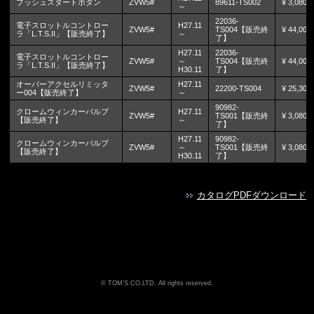
プッシュスタートボタン
ZVW5#
89611-TS002
¥ 3,080
～
22036-
電子スロットルコントロー
H27.11
ZVW5#
TS004【販売終
¥ 44,000
ラ「L.T.S.II」【販売終了】
～
了】
H27.11
22036-
電子スロットルコントロー
ZVW5#
～
TS004【販売終
¥ 44,000
ラ「L.T.S.II」【販売終了】
H30.11
了】
オーバーアクセルリミッタ
H27.11
ZVW5#
22200-TS004
¥ 25,300
ー004【販売終了】
～
90982-
クロームウィンカーバルブ
H27.11
ZVW5#
TS001【販売終
¥ 3,080
【販売終了】
～
了】
H27.11
90982-
クロームウィンカーバルブ
ZVW5#
～
TS001【販売終
¥ 3,080
【販売終了】
H30.11
了】
カタログPDFダウンロード
TOM'S CO.LTD. All rights reserved.