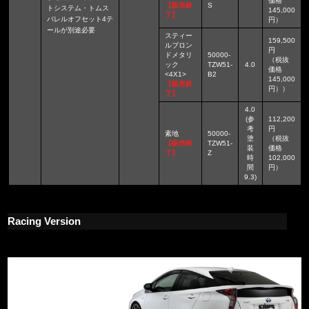
価格
【販売終
S
トシステム・トムス
145,000
了】
バレルオフセット4テ
円）
ールが別途必要
スティー
159,500
ルブロン
円
ドメタリ
50000-
（税抜
ック
TZW51-
4.0
価格
<4X1>
B2
145,000
【販売終
円））
了】
4.0
(参
112,200
考
円
素地
50000-
塗
（税抜
【販売終
TZW51-
装
価格
了】
Z
時
102,000
間
円）
9.3)
Racing Version