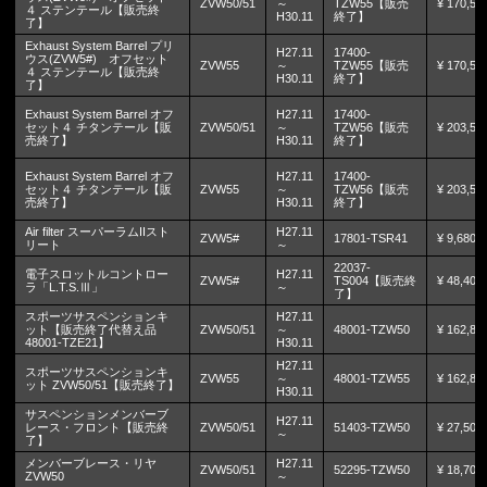
ZVW50/51
～
TZW55【販売
¥ 170,50
４ ステンテール【販売終
H30.11
終了】
了】
Exhaust System Barrel プリ
H27.11
17400-
ウス(ZVW5#) オフセット
ZVW55
～
TZW55【販売
¥ 170,50
４ ステンテール【販売終
H30.11
終了】
了】
Exhaust System Barrel オフ
H27.11
17400-
セット４ チタンテール【販
ZVW50/51
～
TZW56【販売
¥ 203,50
売終了】
H30.11
終了】
Exhaust System Barrel オフ
H27.11
17400-
セット４ チタンテール【販
ZVW55
～
TZW56【販売
¥ 203,50
売終了】
H30.11
終了】
Air filter スーパーラムIIスト
H27.11
ZVW5#
17801-TSR41
¥ 9,680
リート
～
22037-
電子スロットルコントロー
H27.11
ZVW5#
TS004【販売終
¥ 48,400
ラ「L.T.S.Ⅲ」
～
了】
スポーツサスペンションキ
H27.11
ット【販売終了代替え品
ZVW50/51
～
48001-TZW50
¥ 162,80
48001-TZE21】
H30.11
H27.11
スポーツサスペンションキ
ZVW55
～
48001-TZW55
¥ 162,80
ット ZVW50/51【販売終了】
H30.11
サスペンションメンバーブ
H27.11
レース・フロント【販売終
ZVW50/51
51403-TZW50
¥ 27,500
～
了】
メンバーブレース・リヤ
H27.11
ZVW50/51
52295-TZW50
¥ 18,700
ZVW50
～