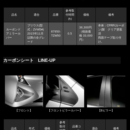
参考取
品名
適合
品番
付時間
価格
備考
(h)
プリウス(型
本体：CFRP(カーボ
36,300円
カーボンド
式：ZVW5#)
ン)製 クリア塗装
87950-
（税抜価
アミラーカ
2015年11月
0.5
済
TZW50
格 33,000
バー
以降の全グレ
両面テープ貼り付
円）
ード
け。
カーボンシート LINE-UP
【フロント】
【フロントピラーカバー】
【Bビラー】
参考
取付
品番コ
品名
年式
価格
適合
備考