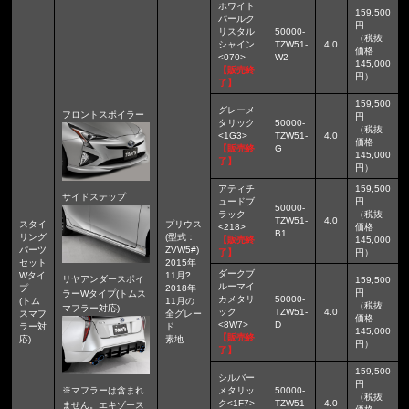
ホワイト
159,500
パールク
円
リスタル
50000-
（税抜
シャイン
TZW51-
4.0
価格
<070>
W2
145,000
【販売終
円）
了】
159,500
グレーメ
フロントスポイラー
円
タリック
50000-
（税抜
<1G3>
TZW51-
4.0
価格
【販売終
G
145,000
了】
円）
アティチ
159,500
サイドステップ
ュードブ
円
50000-
ラック
（税抜
TZW51-
4.0
スタイ
プリウス
<218>
価格
B1
リング
(型式：
【販売終
145,000
パーツ
ZVW5#)
了】
円）
セット
2015年
ダークブ
Wタイ
11月?
リヤアンダースポイ
159,500
ルーマイ
プ
2018年
円
ラーWタイプ(トムス
カメタリ
50000-
(トム
11月の
（税抜
マフラー対応)
ック
TZW51-
4.0
スマフ
全グレー
価格
<8W7>
D
ラー対
ド
145,000
【販売終
応)
素地
円）
了】
159,500
シルバー
円
※マフラーは含まれ
メタリッ
50000-
（税抜
ク<1F7>
TZW51-
4.0
ません。エキゾース