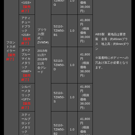
TZW50-
1.0
<1G3>
価格
G
【販売
38,000
終了】
円）
アティ
41,800
チュー
円
ドブラ
52110-
（税抜
プリウ
ック
TZW50-
1.0
価格
ス(型
ABS製 素地品は要塗
<218>
B1
38,000
式：
【販売
装 全長：約46mmプラ
円）
フロン
ZVW5#)
終了】
ス 地上高：約9mmダウ
トスポ
ン
ダーク
イラー
2015年
ブルー
41,800
【販売
11月?
※装着時にボディーへの
マイカ
円
終了】
2018年
52110-
穴あけ加工が必要となり
メタリ
（税抜
11月
TZW50-
1.0
ック
価格
ます。
全グレ
D
<8W7>
38,000
ード
【販売
円）
終了】
シルバ
41,800
ーメタ
円
52110-
リック
（税抜
TZW50-
1.0
<1F7>
価格
S
【販売
38,000
終了】
円）
スティ
ールブ
41,800
ロンド
円
52110-
メタリ
（税抜
TZW50-
1.0
ック
価格
B2