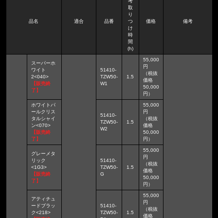
考
取
り
品名
適合
品番
つ
価格
備考
け
時
間
(h)
55,000
スーパーホ
円
ワイト
51410-
（税抜
2<040>
TZW50-
1.5
価格
【販売終
W1
50,000
了】
円）
ホワイトパ
55,000
ールクリス
円
51410-
タルシャイ
（税抜
TZW50-
1.5
ン<070>
価格
W2
【販売終
50,000
了】
円）
55,000
グレーメタ
円
リック
51410-
（税抜
<1G3>
TZW50-
1.5
価格
【販売終
G
50,000
了】
円）
55,000
アティチュ
円
ードブラッ
51410-
（税抜
ク<218>
TZW50-
1.5
価格