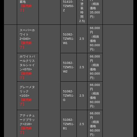
素地
51410-
塗
（税抜
【販売終
TZW50-
装
価格
了】
Z
時
35,000
間
円）
2.5)
66,000
スーパーホ
円
ワイト
51082-
（税抜
2<040>
TZW51-
2.5
価格
【販売終
W1
60,000
了】
円）
ホワイトパ
66,000
ールクリス
円
51082-
タルシャイ
（税抜
TZW51-
2.5
ン<070>
価格
W2
【販売終
60,000
了】
円）
66,000
グレーメタ
円
リック
51082-
（税抜
<1G3>
TZW51-
2.5
価格
【販売終
G
60,000
了】
円）
66,000
アティチュ
円
ードブラッ
51082-
（税抜
ク<218>
TZW51-
2.5
価格
【販売終
B1
60,000
了】
円）