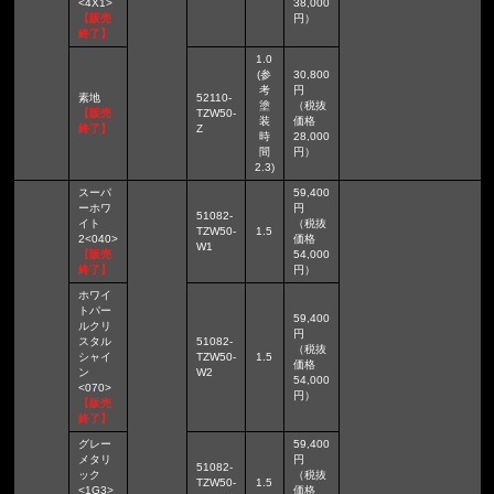
<4X1>
38,000
【販売
円）
終了】
1.0
(参
30,800
考
円
素地
52110-
塗
（税抜
【販売
TZW50-
装
価格
終了】
Z
時
28,000
間
円）
2.3)
スーパ
59,400
ーホワ
円
51082-
イト
（税抜
TZW50-
1.5
2<040>
価格
W1
【販売
54,000
終了】
円）
ホワイ
トパー
59,400
ルクリ
円
スタル
51082-
（税抜
シャイ
TZW50-
1.5
価格
ン
W2
54,000
<070>
円）
【販売
終了】
グレー
59,400
メタリ
円
51082-
ック
（税抜
TZW50-
1.5
<1G3>
価格