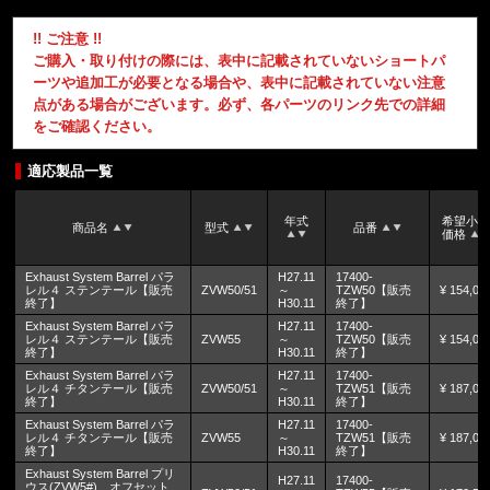
!! ご注意 !!
ご購入・取り付けの際には、表中に記載されていないショートパ
ーツや追加工が必要となる場合や、表中に記載されていない注意
点がある場合がございます。必ず、各パーツのリンク先での詳細
をご確認ください。
適応製品一覧
年式
希望小
商品名
型式
品番
価格
Exhaust System Barrel パラ
H27.11
17400-
レル４ ステンテール【販売
ZVW50/51
～
TZW50【販売
¥ 154,00
終了】
H30.11
終了】
Exhaust System Barrel パラ
H27.11
17400-
レル４ ステンテール【販売
ZVW55
～
TZW50【販売
¥ 154,00
終了】
H30.11
終了】
Exhaust System Barrel パラ
H27.11
17400-
レル４ チタンテール【販売
ZVW50/51
～
TZW51【販売
¥ 187,00
終了】
H30.11
終了】
Exhaust System Barrel パラ
H27.11
17400-
レル４ チタンテール【販売
ZVW55
～
TZW51【販売
¥ 187,00
終了】
H30.11
終了】
Exhaust System Barrel プリ
H27.11
17400-
ウス(ZVW5#) オフセット