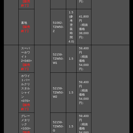
【販売
円）
終了】
1.5
(参
41,800
考
円
素地
51082-
塗
（税抜
【販売
TZW50-
装
価格
終了】
Z
時
38,000
間
円）
4.0)
スーパ
59,400
ーホワ
円
52159-
イト
（税抜
TZW50-
1.5
2<040>
価格
W1
【販売
54,000
終了】
円）
ホワイ
トパー
59,400
ルクリ
円
スタル
52159-
（税抜
シャイ
TZW50-
1.5
価格
ン
W2
54,000
<070>
円）
【販売
終了】
グレー
59,400
メタリ
円
52159-
ック
（税抜
TZW50-
1.5
<1G3>
価格
G
【販売
54,000