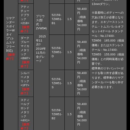
終了】
円
13mmダウン。
アティ
59,400
チュー
※装着時にボディーへの
円
ドブラ
52159-
プリウ
（税抜
穴あけ加工が必要となり
リヤア
ック
TZW51-
1.5
ス(型
価格
ます。エキゾーストシス
ンダー
<218>
B1
式：
54,000
スポイ
テム・トムスバレルオフ
【販売
ZVW5#)
円
ラーW
終了】
セット4テール チタンテ
タイ
ール：No.17400-
2015
ダーク
プﾟ(ト
年11
TZW56 185,000（税抜
ブルー
59,400
ムスマ
月?
価格）またはステンレス
マイカ
円
フラー
52159-
2018年
テール：No.17400-
メタリ
（税抜
対応)
TZW51-
1.5
11月の
ック
価格
TZW55 155,000（税抜
【販売
D
全グレ
<8W7>
54,000
終了】
価格）との同時装着が必
ード
【販売
円
要です。
終了】
標準車のリヤバンパーガ
シルバ
59,400
ードを取り外す必要があ
ーメタ
円
ります。標準車のリヤア
52159-
リック
（税抜
ンダーカバーを取り外す
TZW51-
1.5
<1F7>
価格
必要があります。
S
【販売
54,000
終了】
円
スティ
ールブ
59,400
ロンド
円
52159-
メタリ
（税抜
TZW51-
1.5
ック
価格
B2
<4X1>
54,000
【販売
円
終了】