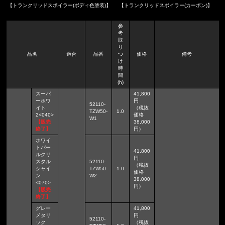
【トランクリッドスポイラー(ボディ色塗装)】
【トランクリッドスポイラー(カーボン)】
参
考
取
り
品名
適合
品番
つ
価格
備考
け
時
間
(h)
スーパ
41,800
ーホワ
円
52110-
イト
（税抜
TZW50-
1.0
2<040>
価格
W1
【販売
38,000
終了】
円）
ホワイ
トパー
41,800
ルクリ
円
スタル
52110-
（税抜
シャイ
TZW50-
1.0
価格
ン
W2
38,000
<070>
円）
【販売
終了】
グレー
41,800
メタリ
円
52110-
ック
（税抜