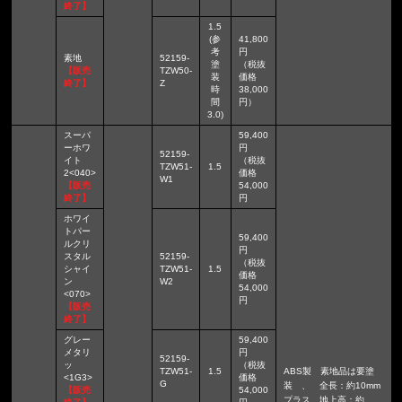
終了】
1.5
(参
41,800
考
円
素地
52159-
塗
（税抜
【販売
TZW50-
装
価格
終了】
Z
時
38,000
間
円）
3.0)
スーパ
59,400
ーホワ
円
52159-
イト
（税抜
TZW51-
1.5
2<040>
価格
W1
【販売
54,000
終了】
円
ホワイ
トパー
59,400
ルクリ
円
スタル
52159-
（税抜
シャイ
TZW51-
1.5
価格
ン
W2
54,000
<070>
円
【販売
終了】
グレー
59,400
メタリ
円
52159-
ッ
（税抜
TZW51-
1.5
ABS製 素地品は要塗
<1G3>
価格
G
装 、 全長：約10mm
【販売
54,000
プラス 地上高：約