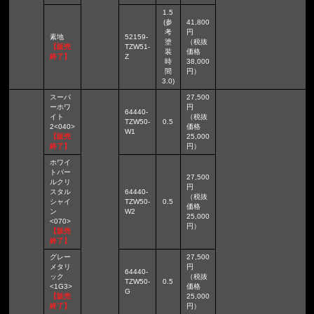
1.5
(参
41,800
考
円
素地
52159-
塗
（税抜
【販売
TZW51-
装
価格
終了】
Z
時
38,000
間
円）
3.0)
スーパ
27,500
ーホワ
円
64440-
イト
（税抜
TZW50-
0.5
2<040>
価格
W1
【販売
25,000
終了】
円）
ホワイ
トパー
27,500
ルクリ
円
スタル
64440-
（税抜
シャイ
TZW50-
0.5
価格
ン
W2
25,000
<070>
円）
【販売
終了】
グレー
27,500
メタリ
円
64440-
ック
（税抜
TZW50-
0.5
<1G3>
価格
G
【販売
25,000
終了】
円）