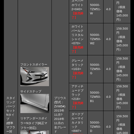
スーパー
円
ホワイト
50000-
（税抜
2<040>
TZW51-
4.0
価格
【販売終
W
145,000
了】
円）
ホワイト
159,500
パールク
円
リスタル
50000-
（税抜
シャイン
TZW50-
4.0
価格
<070>
W2
145,000
【販売終
円）
了】
159,500
グレーメ
円
フロントスポイラー
タリック
50000-
（税抜
<1G3>
TZW50-
4.0
価格
【販売終
G
145,000
了】
円）
アティチ
159,500
ュードブ
円
サイドステップ
50000-
ラック
（税抜
TZW50-
4.0
スタイ
プリウス
<218>
価格
B1
リング
(型式：
【販売終
145,000
パーツ
ZVW5#)
了】
円）
セット
2015年
ダークブ
Nタイ
11月?
159,500
リヤアンダースポイ
ルーマイ
プ
2018年
円
カメタリ
50000-
(標準
ラーNタイプ(純正マ
11月の
（税抜
ック
TZW50-
4.0
マフラ
全グレー
フラー対応)
価格
<8W7>
D
ー対
ド
145,000