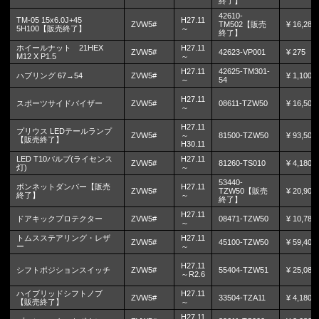
終了】
42610-
TM-05 15x6.0J+45
H27.11
ZVW5#
TM502【販売
¥ 16,280
5H100【販売終了】
～
終了】
ホイールナット 21HEX
H27.11
ZVW5#
42623-VP001
¥ 275
M12 X P1.5
～
H27.11
42625-TM301-
ハブリング 67→54
ZVW5#
¥ 1,100
～
54
H27.11
スポーツサイドバイザー
ZVW5#
08611-TZW50
¥ 16,500
～
H27.11
プリウス LEDテールランプ
ZVW5#
～
81500-TZW50
¥ 93,500
【販売終了】
H30.11
LED T10バルブ(ライセンス
H27.11
ZVW5#
81260-TS010
¥ 4,180
灯)
～
53440-
ボンネットダンパー【販売
H27.11
ZVW5#
TZW50【販売
¥ 20,900
終了】
～
終了】
H27.11
ドアキックプロテクター
ZVW5#
08471-TZW50
¥ 10,780
～
トムスステアリング・レザ
H27.11
ZVW5#
45100-TZW50
¥ 59,400
ー
～
H27.11
シフトポジションスイッチ
ZVW5#
55404-TZW51
¥ 25,080
～R2.6
ハイブリッドシフトノブ
H27.11
ZVW5#
33504-TZA11
¥ 4,180
【販売終了】
～
H27.11