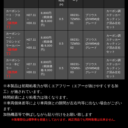
時間
ード
(H)
カーボンシ
カーボン調
8,800円
ート・フロ
H27.11
08231-
プリウス
ステッカー
（税抜価
ント
～
0.5
TZW50-
(ZVW5#)全
カッティン
格 8,000
【販売終
H30.11
01
グレード
グ済み左右
円）
了】
セット
カーボンシ
カーボン調
ート・
8,800円
H27.11
08231-
プリウス
ステッカー
フロントピ
（税抜価
～
0.5
TZW50-
(ZVW5#)全
カッティン
ラーカバー
格 8,000
H30.11
02
グレード
グ済み左右
【販売終
円）
セット
了】
カーボンシ
カーボン調
8,800円
ート・Bピ
H27.11
08231-
プリウス
ステッカー
（税抜価
ラー
～
0.5
TZW50-
(ZVW5#)全
カッティン
格 8,000
【販売終
H30.11
03
グレード
グ済み左右
円）
了】
セット
※本製品は初期粘着力が弱くエアフリー（エアーが抜けやすくする加
工）が施されています。
時間経過により粘着力は強くなります。
※車両個体差等により車両側との隙間が左右均等に出ない場合がござい
ます。
加熱機器等で伸ばしながら貼り付けをお願い致します
※装着部位は標準車を前提としております。純正用品でも同時装着は出来ません。