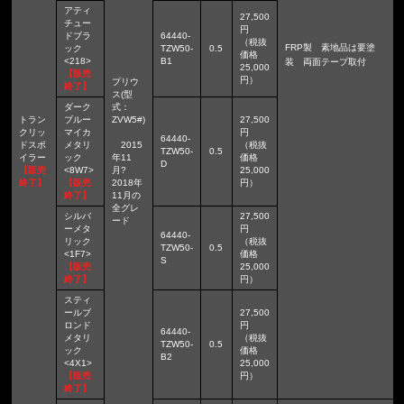
アティ
27,500
チュー
円
ドブラ
64440-
（税抜
FRP製 素地品は要塗
ック
TZW50-
0.5
価格
<218>
B1
装 両面テープ取付
25,000
【販売
円）
プリウ
終了】
ス(型
ダーク
式：
トラン
ブルー
ZVW5#)
27,500
クリッ
マイカ
円
64440-
ドスポ
メタリ
2015
（税抜
TZW50-
0.5
イラー
ック
年11
価格
D
【販売
<8W7>
月?
25,000
終了】
【販売
2018年
円）
終了】
11月の
全グレ
シルバ
27,500
ード
ーメタ
円
64440-
リック
（税抜
TZW50-
0.5
<1F7>
価格
S
【販売
25,000
終了】
円）
スティ
ールブ
27,500
ロンド
円
64440-
メタリ
（税抜
TZW50-
0.5
ック
価格
B2
<4X1>
25,000
【販売
円）
終了】