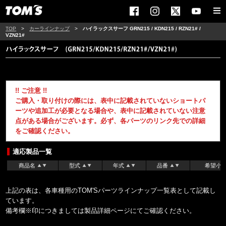
TOP
>
カーラインナップ
>
ハイラックスサーフ GRN215 / KDN215 / RZN21# /
VZN21#
!! ご注意 !!
ご購入・取り付けの際には、表中に記載されていないショートパ
ーツや追加工が必要となる場合や、表中に記載されていない注意
点がある場合がございます。必ず、各パーツのリンク先での詳細
をご確認ください。
適応製品一覧
商品名
型式
年式
品番
希望小
上記の表は、各車種用のTOM'Sパーツラインナップ一覧表として記載し
ています。
備考欄※印につきましては製品詳細ページにてご確認ください。