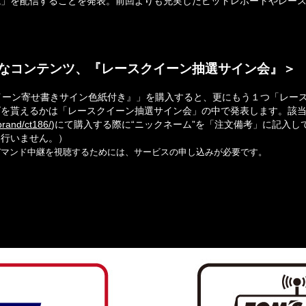
援＆解説」を配信することを発表。前回よりも充実したピットレポートやレ
なコンテンツ、『レースクイーン抽選サイン会』＞
クイーン寄せ書きサイン色紙付き』」を購入すると、更にもう１つ「レー
ズを貰えるかは「レースクイーン抽選サイン会」の中で発表します。該
rand/ct186/
)にて購入する際に“ニックネーム”を「注文備考」に記入
は行いません。）
TSオンデマンド中継を視聴するためには、サービスの申し込みが必要です。