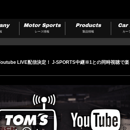
any
Motor Sports
Products
Car 
報
レース情報
製品情報
カー
’SのYoutube LIVE配信決定！ J-SPORTS中継※1との同時視聴