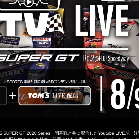
 SUPER GT 2020 Series」開幕戦と共に配信したYoutube LIV