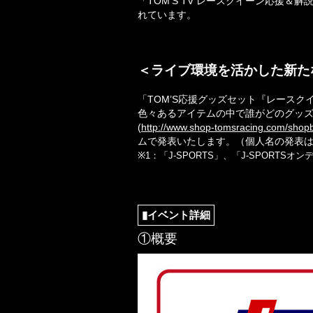
「TOM’S TV レースクイーン応
れています。
＜ライブ環境を活かした新た
「TOM’S応援グッズセット『レース
色々あるアイテムの中で誰がどのグッ
(
http://www.shop-tomsracing.com/shopb
ムで発表いたします。（個人名の発表
※1：「J-SPORTS」、「J-SPOR
▮イベント詳細
①概要