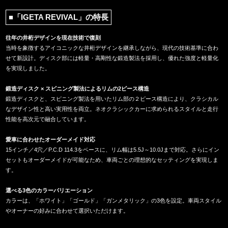
■「IGETA REVIVAL」の特長
往年の井桁デザインを現在技術で復刻
当時を象徴するアイコニックな井桁デザインを継承しながら、現代の技術基準に合わ
せて新設計。ディスク部には軽量・高剛性な鍛造製法を採用し、優れた強度と軽量化
を実現しました。
鍛造ディスク × スピニング製法によるリムの2ピース構造
鍛造ディスクと、スピニング製法を用いたリム部の２ピース構造により、クラシカル
なデザイン性と高い実用性を両立。ネオクラシックカーに求められるスタイルと走行
性能を高次元で融合しています。
愛車に合わせたオーダーメイド対応
15インチ／4穴／P.C.D 114.3をベースに、リム幅は5.5J～10.0Jまで対応。さらにイン
セットもオーダーメイドが可能なため、車両ごとの理想的なセッティングを実現しま
す。
選べる3色のカラーバリエーション
カラーは、「ホワイト」「ゴールド」「ガンメタリック」の3色を設定。車両スタイル
やオーナーの好みに合わせて選択いただけます。