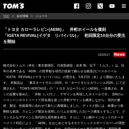
TOP
会社情報
ニュース
「トヨタ カローラレビン(AE86)」 井桁ホイールを復刻
「IGETA REVIVAL(イゲタ リバイバル)」 初回限定10台分の受注
を開始
26/05/27
株式会社トムス（本社：東京都港区、代表取締役：谷本 勲、以下「トムス」）は、往
年の名車である「AE86」の世界観を現代の技術で蘇らせる鍛造2ピースホイール
「IGETA REVIVAL(イゲタ リバイバル)」の受注を、5月27日（水）より開始いたしま
す。 本製品は、「東京オートサロン2026」や「オートモビルカウンシル2026」にて公
開された 「TOM’S HERITAGE」の「トヨタ カローラレビン(AE86)」へ装着され、多
くの反響を集めた、「井桁（いげた）」デザインを再現したホイールです。 当時のレ
ースシーンやストリートで存在感を放った井桁デザインを継承しながら、現代の素
材、製法、性能基準に合わせて新たに再構築しました。ディスク部には、軽量かつ高
剛性な鍛造、スピニング製法を採用したリムを採用した2ピース構造とすることで、ク
ラシカルなデザインと現代的な高性能を両立。さらに、リム幅やインセットのオーダ
ーメイド対応により、「AE86」をはじめとするネオクラシックスポーツカーへの理想
的なフィッティングを実現します。 なお、今回のホイール単品の販売は「初回生産