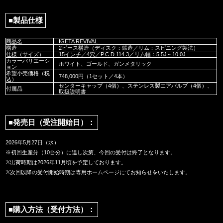
■製品仕様
商品名
IGETA REVIVAL
構造
2ピース構造（ディスク：鍛造／リム：スピニング製法）
仕様（サイズ）
15インチ／4穴／P.C.D 114.3／リム幅：5.5J～10.0J
カラーバリエーシ
ホワイト、ゴールド、ガンメタリック
ョン
希望小売価格（税
748,000円（1セット／4本）
込）
センターキャップ（4個）、ステンレス製エアバルブ（4個）、
付属品
取扱説明書
■発売日（受注開始日）：
2026年5月27日（水）
※初回生産分（10台分）に達し次第、今回の受付は終了となります。
※出荷時期は2026年11月頃を予定しております。
※次回以降の受付開始時期は専用ホームページにてお知らせをいたします。
■購入方法（受付方法）：