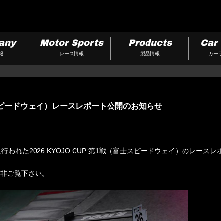
any
Motor Sports
Products
Car 
報
レース情報
製品情報
カー
（富士スピードウェイ）レースレポート公開のお知らせ
に行われた2026 KYOJO CUP 第1戦（富士スピードウェイ）のレー
是非ご覧下さい。