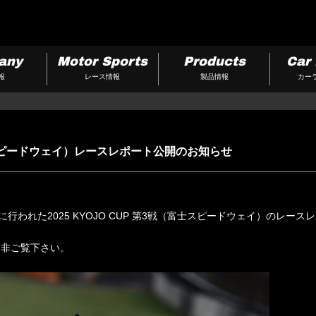
any
Motor Sports
Products
Car 
報
レース情報
製品情報
カー
（富士スピードウェイ）レースレポート公開のお知らせ
）に行われた2025 KYOJO CUP 第3戦（富士スピードウェイ）のレ
是非ご覧下さい。