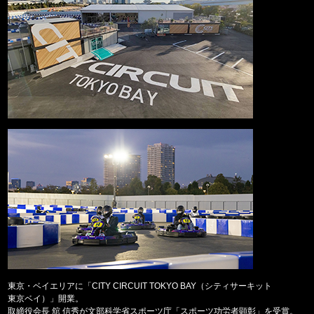
東京・ベイエリアに「CITY CIRCUIT TOKYO BAY（シティサーキット
東京ベイ）」開業。
取締役会長 舘 信秀が文部科学省スポーツ庁「スポーツ功労者顕彰」を受賞。