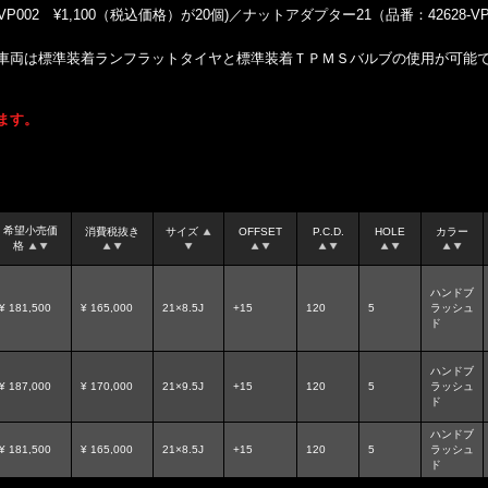
002 ¥1,100（税込価格）が20個)／ナットアダプター21（品番：42628-VP
車両は標準装着ランフラットタイヤと標準装着ＴＰＭＳバルブの使用が可能
ます。
希望小売価
消費税抜き
サイズ
OFFSET
P.C.D.
HOLE
カラー
格
ハンドブ
¥ 181,500
¥ 165,000
21×8.5J
+15
120
5
ラッシュ
ド
ハンドブ
¥ 187,000
¥ 170,000
21×9.5J
+15
120
5
ラッシュ
ド
ハンドブ
¥ 181,500
¥ 165,000
21×8.5J
+15
120
5
ラッシュ
ド