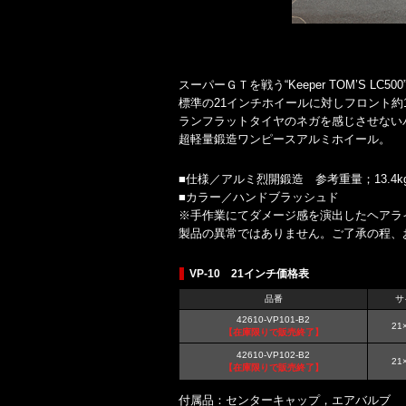
スーパーＧＴを戦う“Keeper TOM’S 
標準の21インチホイールに対しフロント約1.
ランフラットタイヤのネガを感じさせない
超軽量鍛造ワンピースアルミホイール。
■仕様／アルミ烈開鍛造 参考重量；13.4kg
■カラー／ハンドブラッシュド
※手作業にてダメージ感を演出したヘアラ
製品の異常ではありません。ご了承の程、
VP-10 21インチ価格表
品番
サ
42610-VP101-B2
21×
【在庫限りで販売終了】
42610-VP102-B2
21×
【在庫限りで販売終了】
付属品：センターキャップ，エアバルブ