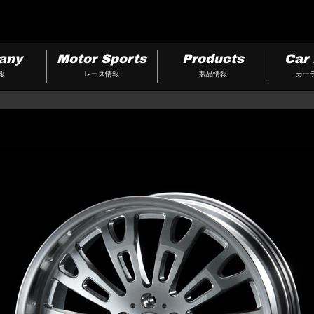
any
Motor Sports
Products
Car 
報
レース情報
製品情報
カー