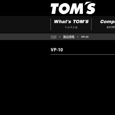
What's TOM'S
Comp
トムスとは
会社情
TOP
製品情報
>
>
VP-10