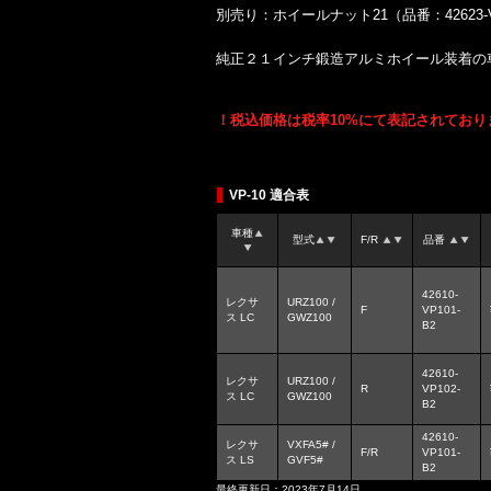
別売り：ホイールナット21（品番：42623-VP
純正２１インチ鍛造アルミホイール装着の
！税込価格は税率10%にて表記されており
VP-10 適合表
車種
型式
F/R
品番
42610-
レクサ
URZ100 /
F
VP101-
ス LC
GWZ100
B2
42610-
レクサ
URZ100 /
R
VP102-
ス LC
GWZ100
B2
42610-
レクサ
VXFA5# /
F/R
VP101-
ス LS
GVF5#
B2
最終更新日：2023年7月14日