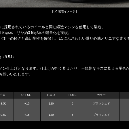
【LC 装着イメージ】
LC500”に採用されているホイールと同じ鍛造マシンを使用して製造。
5㎏/本、リヤ約3.5㎏/本の軽量化を実現。
バネ下の軽さと高い剛性を確保し、LCにふさわしい乗り心地とリニアな走り
（9.5J）
イン仕上げとなります。仕上げが粗く見えたり、不規則なキズに見える場合
お願いいたします。
イズ
OFFSET
P.C.D.
HOLE
カラー
8.5J
+15
120
5
ブラッシュド
9.5J
+15
120
5
ブラッシュド