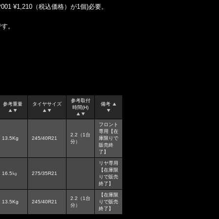
001 ¥1,210（税込価格）が1個)必要。
です。
参考取付
参考重量
タイヤサイズ
備考
時間(H)
フロント
専用【在
2.2（1台
13.5Kg
245/40R21
庫限りで
分）
販売終
了】
リヤ専用
【在庫限
16.5㎏
275/35R21
りで販売
終了】
【在庫限
2.2（1台
13.5Kg
245/40R21
りで販売
分）
終了】