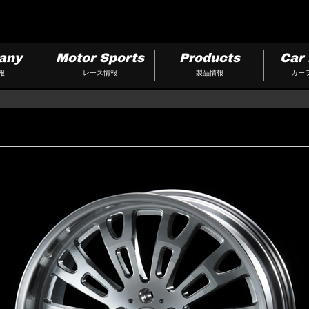
any
Motor Sports
Products
Car 
報
レース情報
製品情報
カー