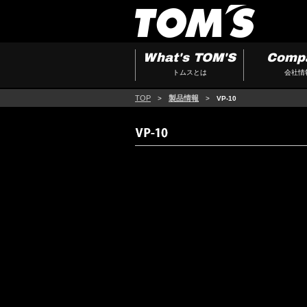
What's TOM'S
Comp
トムスとは
会社情
TOP
製品情報
>
>
VP-10