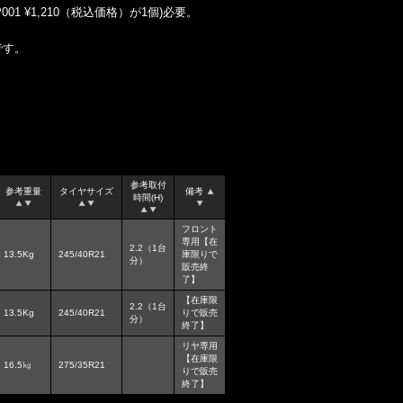
001 ¥1,210（税込価格）が1個)必要。
です。
参考取付
参考重量
タイヤサイズ
備考
時間(H)
フロント
専用【在
2.2（1台
13.5Kg
245/40R21
庫限りで
分）
販売終
了】
【在庫限
2.2（1台
13.5Kg
245/40R21
りで販売
分）
終了】
リヤ専用
【在庫限
16.5㎏
275/35R21
りで販売
終了】