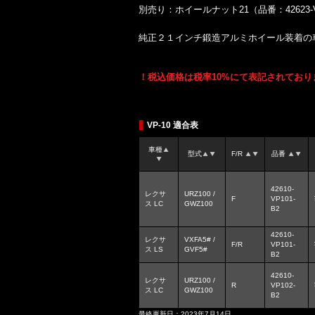
別売り：ホイールナット21（品番：42623-VP
純正２１インチ鍛造アルミホイール装着の
！税込価格は税率10%にて表記されており
VP-10 適合表
車種
型式
F/R
品番
42610-
レクサ
URZ100 /
F
VP101-
ス LC
GWZ100
B2
42610-
レクサ
VXFA5# /
F/R
VP101-
ス LS
GVF5#
B2
42610-
レクサ
URZ100 /
R
VP102-
ス LC
GWZ100
B2
最終更新日：2023年7月14日