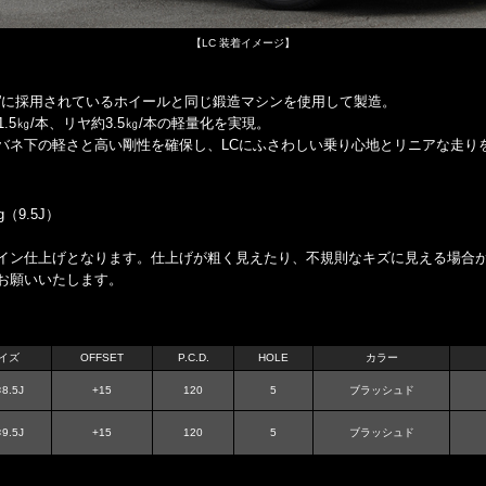
【LC 装着イメージ】
LC500”に採用されているホイールと同じ鍛造マシンを使用して製造。
5㎏/本、リヤ約3.5㎏/本の軽量化を実現。
バネ下の軽さと高い剛性を確保し、LCにふさわしい乗り心地とリニアな走り
（9.5J）
イン仕上げとなります。仕上げが粗く見えたり、不規則なキズに見える場合
お願いいたします。
イズ
OFFSET
P.C.D.
HOLE
カラー
8.5J
+15
120
5
ブラッシュド
9.5J
+15
120
5
ブラッシュド