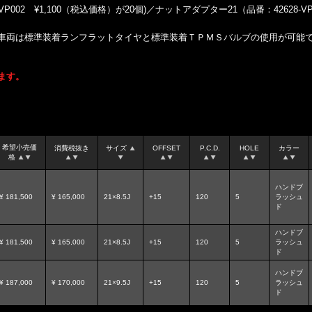
002 ¥1,100（税込価格）が20個)／ナットアダプター21（品番：42628-VP
車両は標準装着ランフラットタイヤと標準装着ＴＰＭＳバルブの使用が可能
ます。
希望小売価
消費税抜き
サイズ
OFFSET
P.C.D.
HOLE
カラー
格
ハンドブ
¥ 181,500
¥ 165,000
21×8.5J
+15
120
5
ラッシュ
ド
ハンドブ
¥ 181,500
¥ 165,000
21×8.5J
+15
120
5
ラッシュ
ド
ハンドブ
¥ 187,000
¥ 170,000
21×9.5J
+15
120
5
ラッシュ
ド