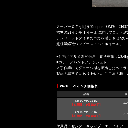
スーパーＧＴを戦う“Keeper TOM’S 
標準の21インチホイールに対しフロント約1.
ランフラットタイヤのネガを感じさせない
超軽量鍛造ワンピースアルミホイール。
■仕様／アルミ烈開鍛造 参考重量；13.4kg
■カラー／ハンドブラッシュド
※手作業にてダメージ感を演出したヘアラ
製品の異常ではありません。ご了承の程、
VP-10 21インチ価格表
品番
サ
42610-VP101-B2
21×
【在庫限りで販売終了】
42610-VP102-B2
21×
【在庫限りで販売終了】
付属品：センターキャップ，エアバルブ