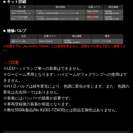
■ キット詳細
品 名
適合規格
品番コード
税込価格
アクア(NHP10)用
アクア
81001-TNP1B
60,500円
HIDヘッドランプキット
（NHP10）H23年12月以降のハロゲンヘッドランプ車
【販売終了】
(税抜価格 55,000)
プリウス(ZVW30)用
プリウス
81001-TZW32
60,500円
HIDヘッドランプキット
（ZVW30）H21年5月以降のハロゲンヘッドランプ車
【販売終了】
(税抜価格 55,000)
■ 補修バルブ
品名
品番コード
税込価格
備考
16,500円
補給バルブ（1個）
81001-TZW31-01
プリウス、アクア共通
(税抜価格 15,000円)
※旧型モデル（No.81001-TZW30）には使用出来ません。旧型モデル用は下記にて参照下さ
い。
！ご注意
※LEDヘッドランプ車への装着はできません。
※ロービーム専用となります。ハイビームやフォグランプへの使用はで
きません。
※H.I.D.バルブは経年変化により、色調に変化が生じます。また、色調の
変化は左右同一ではありません。
※装着にはバンパーの脱着が必要です。
※車両登録後の装着が前提となります。
※弊社5500k製品(No.81001-TZW30)とは部品互換性はありません。