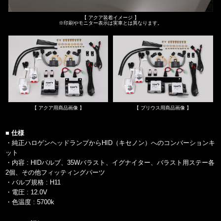
【 アクア装着イメージ 】
※印刷やモニター表示は実車とは異なります。
【 アクア用商品画像 】
【 プリウス用商品画像 】
■ 仕様
・純正ハロゲンヘッドランプからHID（キセノン）へのコンバーションキ
ット
・内容 : HIDバルブ、35Wバラスト、イグナイター、バラスト用ステー各
2個、その他フィッティングパーツ
・バルブ規格 : H11
・電圧 : 12.0V
・色温度 : 5700k