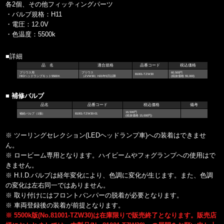
各2個、その他フィッティングパーツ
・バルブ規格：H11
・電圧：12.0V
・色温度：5500k
■詳細
品 名
適合規格
品番コード
税込価格
プリウス用
プリウス
60,500円
81001-TZW30
HIDヘッドランプキット5500Ｋ
（ZVW30）H21年5月以降
(税抜価格 55,000)
■ 補修バルブ
品名
品番コード
税込価格
備考
16,500円
補給バルブ（1個）
81001-TZW30-01
(税抜価格 15,000円)
※ ツーリングセレクション(LEDヘッドランプ車)への装着はできませ
ん。
※ ロービーム専用となります。ハイビームやフォグランプへの使用はで
きません。
※ H.I.D.バルブは経年変化により、色調に変化が生じます。また、色調
の変化は左右同一ではありません。
※ 取り付けにはフロントバンパーの脱着が必要となります。
※ 車両登録後の装着が前提となります。
※ 5500k版(No.81001-TZW30)は在庫限りで販売終了となります。販売店