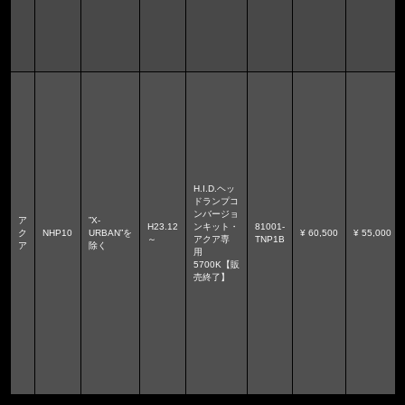
H.I.D.ヘッ
ドランプコ
ンバージョ
ア
”X-
H23.12
ンキット・
81001-
ク
NHP10
URBAN”を
¥ 60,500
¥ 55,000
～
アクア専
TNP1B
ア
除く
用
5700K【販
売終了】