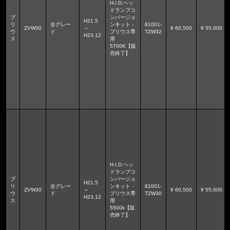
H.I.D.ヘッ
ドランプコ
プ
ンバージョ
H21.5
リ
全グレー
ンキット・
81001-
ZVW30
～
¥ 60,500
¥ 55,000
ウ
ド
プリウス専
TZW32
H23.12
ス
用
5700K【販
売終了】
H.I.D.ヘッ
ドランプコ
プ
ンバージョ
H21.5
リ
全グレー
ンキット・
81001-
ZVW30
～
¥ 60,500
¥ 55,000
ウ
ド
プリウス専
TZW30
H23.12
ス
用
5500k【販
売終了】