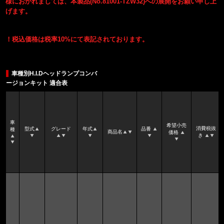
様におかれましては、本製品(No.81001-TZW32)への展開をお願い申し上
げます。
！税込価格は税率10%にて表記されております。
車種別H.I.Dヘッドランプコンバ
ージョンキット 適合表
車
希望小売
消費税抜
型式
グレード
年式
品番
種
商品名
価格
き