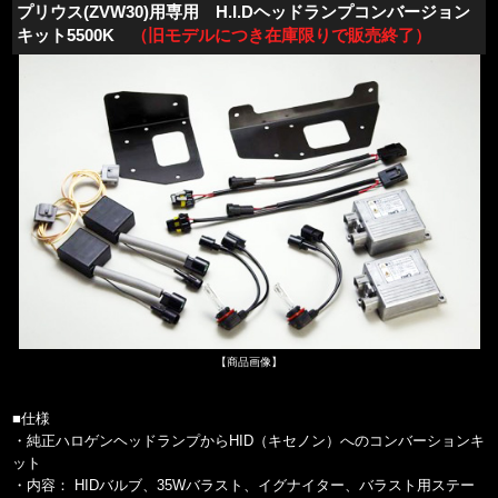
プリウス(ZVW30)用専用 H.I.Dヘッドランプコンバージョン
キット
5500K
（旧モデルにつき在庫限りで販売終了）
【商品画像】
■仕様
・純正ハロゲンヘッドランプからHID（キセノン）へのコンバーションキ
ット
・内容： HIDバルブ、35Wバラスト、イグナイター、バラスト用ステー