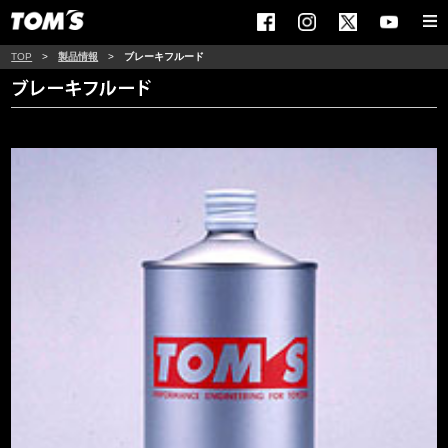
TOP
>
製品情報
>
ブレーキフルード