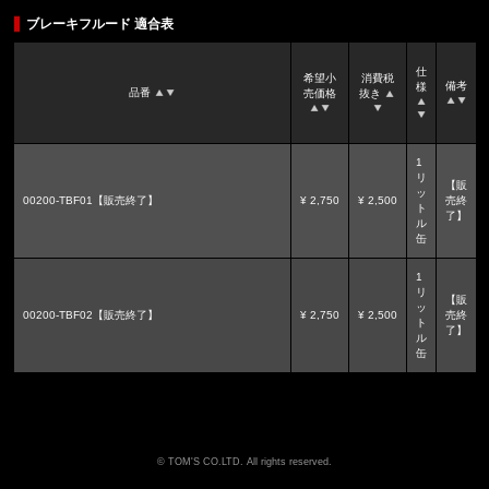
ブレーキフルード 適合表
仕
希望小
消費税
備考
様
品番
売価格
抜き
1
リ
【販
ッ
00200-TBF01【販売終了】
¥ 2,750
¥ 2,500
売終
ト
了】
ル
缶
1
リ
【販
ッ
00200-TBF02【販売終了】
¥ 2,750
¥ 2,500
売終
ト
了】
ル
缶
TOM'S CO.LTD. All rights reserved.