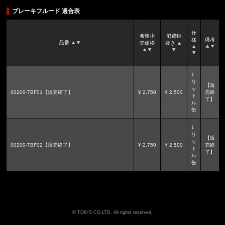
ブレーキフルード 適合表
仕
希望小
消費税
備考
様
品番
売価格
抜き
1
リ
【販
ッ
00200-TBF01【販売終了】
¥ 2,750
¥ 2,500
売終
ト
了】
ル
缶
1
リ
【販
ッ
00200-TBF02【販売終了】
¥ 2,750
¥ 2,500
売終
ト
了】
ル
缶
TOM'S CO.LTD. All rights reserved.