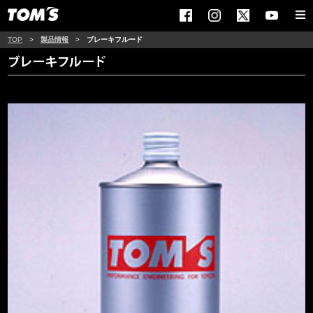
TOP
>
製品情報
>
ブレーキフルード