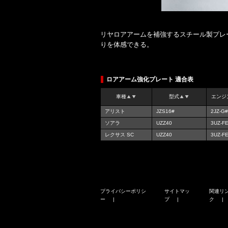
リヤロアアームを補強するスチール製プレ
りを体感できる。
ロアアーム強化プレート 適合表
車種
型式
エンジ
アリスト
JZS16#
2JZ-G#
ソアラ
UZZ40
3UZ-F
レクサス SC
UZZ40
3UZ-F
プライバシーポリシ
サイトマッ
関連リ
ー
プ
ク