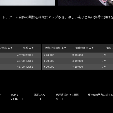
ート。アーム自体の剛性を格段にアップさせ、激しい走りと高い負荷に負け
ン型式
品番
希望小売価格
消費税抜き
部位
48700-TJS61
¥ 20,900
¥ 19,000
リヤ
E
48700-TJS61
¥ 20,900
¥ 19,000
リヤ
E
48700-TJS61
¥ 20,900
¥ 19,000
リヤ
ン
TOM’S
保証につい
代理店様向け在庫照
反社会的勢力に対す
Global
て
会