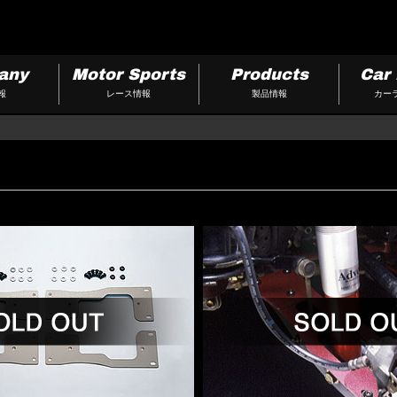
any
Motor Sports
Products
Car 
報
レース情報
製品情報
カー