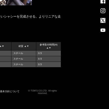
ないシャシーを完成させる。よりリニアな走
参考取付時間(H)
材質
スチール
0.5
スチール
0.5
スチール
0.5
TOM'S CO.LTD. All rights
る基本方針について
reserved.