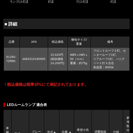
ランプ(２灯)】
灯)】
プ(２灯)】
灯)】
■ 詳細
梱包サイズ/
品番
JAN
税込価格
備考
重量
フロントルーフ２灯、セ
15,620円
W95ｘH95ｘ
ンタールーフ1灯、
81260-
4984310190995
(税抜価格
50（ｍｍ）
リアルーフ1灯、バニテ
TZR80
14,200円)
重量：約75g
ィー１灯Ｘ左右
色温度：6000k
！税込価格は税率10%にて表記されております。
LEDルームランプ 適合表
参
考
取
車
希望小売
付
グレー
消費税抜
年式
品番
仕様
種