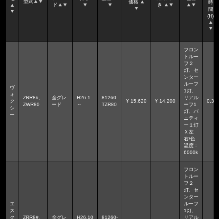
型式
価格
時
ド
き
間
(H)
フロン
トルー
フ２
灯、セ
ンター
ルーフ
ヴ
1灯、
ォ
ZRR8#、
全グレ
H26.1
81260-
リアル
ク
¥ 15,620
¥ 14,200
0.3
ZWR80
ード
～
TZR80
ーフ1
シ
灯、バ
ー
ニティ
ー１灯
Ｘ左
右/色
温度：
6000k
フロン
トルー
フ２
灯、セ
ンター
エ
ルーフ
ス
1灯、
ク
ZRR8#、
全グレ
H26.10
81260-
リアル