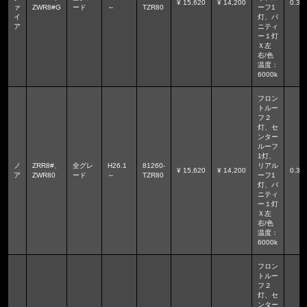
¥ 15,620
¥ 14,200
0.3
ァ
ZWR8#G
ード
～
TZR80
ーフ1
イ
灯、バ
ア
ニティ
ー１灯
Ｘ左
右/色
温度：
6000k
フロン
トルー
フ２
灯、セ
ンター
ルーフ
1灯、
ノ
ZRR8#、
全グレ
H26.1
81260-
リアル
¥ 15,620
¥ 14,200
0.3
ア
ZWR80
ード
～
TZR80
ーフ1
灯、バ
ニティ
ー１灯
Ｘ左
右/色
温度：
6000k
フロン
トルー
フ２
灯、セ
ンター