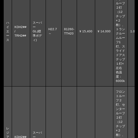
ルーフ
２灯
（12
チップ
×２
ハ
スーパ
枚）、
イ
KDH2##
ー
H22.7
81260-
トラン
エ
/
GL(標
¥ 15,400
¥ 14,000
1.0
～
TTH20
クルー
ー
TRH2##
準ボデ
ムルー
ス
ィ)
フ1
灯、ス
ライド
ドアス
テップ
１灯×
左右
色温
度：
6000k
フロン
トルー
フ２
灯、セ
ンター
ルーフ
２灯
（12
チップ
レ
×２
ジ
スーパ
枚）、
ア
KDH2##
ー