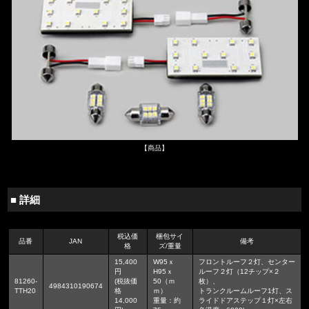
【商品】
■ 詳細
税込価
梱包サイ
品番
JAN
備考
格
ズ/重量
15,400
W95ｘ
フロントルーフ２灯、センター
円
H95ｘ
ルーフ２灯（12チップ×２
81260-
(税抜価
50（ｍ
枚）、
4984310190674
TTH20
格
ｍ）
トランクルームルーフ1灯、ス
14,000
重量：約
ライドドアステップ１灯×左右