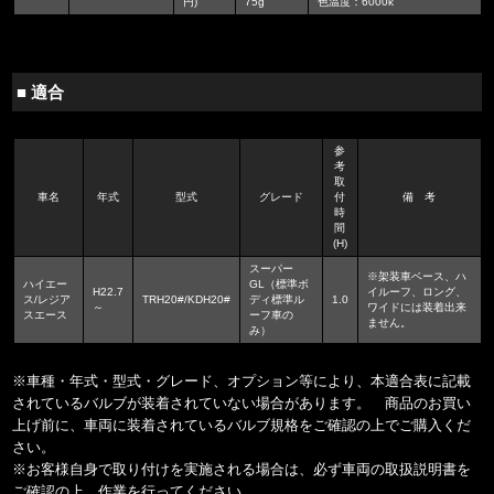
円)
75g
色温度：6000k
■ 適合
参
考
取
車名
年式
型式
グレード
付
備 考
時
間
(H)
スーパー
※架装車ベース、ハ
ハイエー
GL（標準ボ
H22.7
イルーフ、ロング、
ス/レジア
TRH20#/KDH20#
ディ標準ル
1.0
～
ワイドには装着出来
スエース
ーフ車の
ません。
み）
※車種・年式・型式・グレード、オプション等により、本適合表に記載
されているバルブが装着されていない場合があります。 商品のお買い
上げ前に、車両に装着されているバルブ規格をご確認の上でご購入くだ
さい。
※お客様自身で取り付けを実施される場合は、必ず車両の取扱説明書を
ご確認の上、作業を行ってください